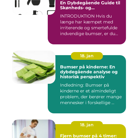
En Dybdegående Guide til
Skønheds- og
Kosmetikforbrugere
INTRODUKTION Hvis du
længe har kæmpet med
irriterende og smertefulde
indvendige bumser, er du
ikke ...
18. jan
Bumser på kinderne: En
dybdegående analyse og
historisk perspektiv
Indledning: Bumser på
kinderne er et almindeligt
problem, der berører mange
mennesker i forskellige ...
18. jan
Fjern bumser på 4 timer: