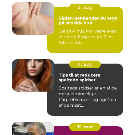
01. aug
Sådan genkender du tegn
på sensitiv hud
Sensitiv hud kan være svær
at sætte fingeren på. Den
føles måsk...
01. aug
Tips til at reducere
spaltede spidser
Spaltede spidser er en af de
mest almindelige
hårproblemer – og også en
af de mest...
19. mar