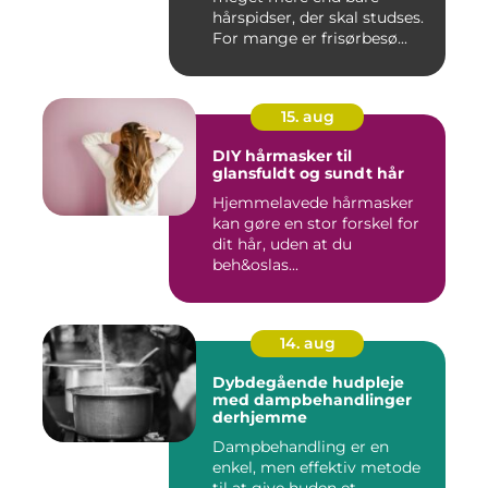
hårspidser, der skal studses.
For mange er frisørbesø...
15. aug
DIY hårmasker til
glansfuldt og sundt hår
Hjemmelavede hårmasker
kan gøre en stor forskel for
dit hår, uden at du
beh&oslas...
14. aug
Dybdegående hudpleje
med dampbehandlinger
derhjemme
Dampbehandling er en
enkel, men effektiv metode
til at give huden et