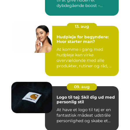
dybdegående boost –...
13. aug
Hudpleje for begyndere:
Hvor starter man?
At komme i gang med
hudpleje kan virke
overvældende med alle
produkter, rutiner og råd, ...
09. aug
Logo til tøj: Skil dig ud med
personlig stil
At have et logo til tøj er en
fantastisk mådeat udstråle
personlighed og skabe et...