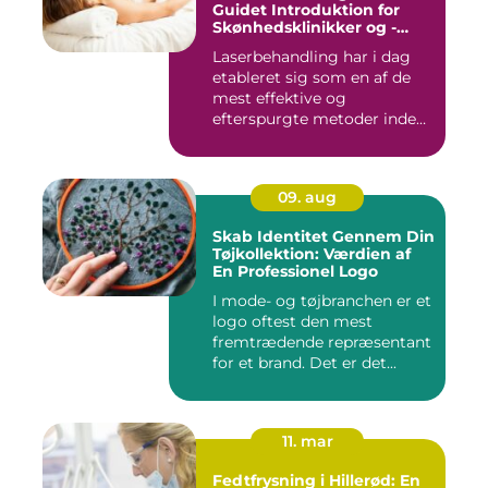
Guidet Introduktion for
Skønhedsklinikker og -
Saloner
Laserbehandling har i dag
etableret sig som en af de
mest effektive og
efterspurgte metoder inden
fo...
09. aug
Skab Identitet Gennem Din
Tøjkollektion: Værdien af
En Professionel Logo
I mode- og tøjbranchen er et
logo oftest den mest
fremtrædende repræsentant
for et brand. Det er det...
11. mar
Fedtfrysning i Hillerød: En