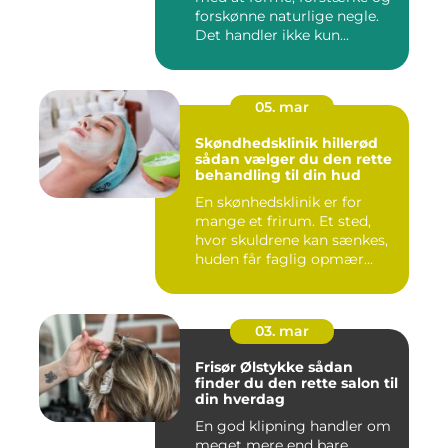
forskønne naturlige negle.
Det handler ikke kun...
05. mar
Skøndhedsklinik hillerød
sådan vælger du den rette
behandling til din hud
En skønhedsklinik er for
mange et frirum. Et sted,
hvor skuldrene kan sænkes,
huden får faglig opmær...
03. mar
Frisør Ølstykke sådan
finder du den rette salon til
din hverdag
En god klipning handler om
meget mere end bare