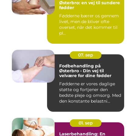
Østerbro: en vej til sundere
fødder
Fødderne bærer os gennem
livet, men de bliver ofte
overset, når det kommer til
pl...
07. sep
Fodbehandling på
Østerbro - Din vej til
velvære for dine fødder
Fødderne er vores daglige
støtte og fortjener den
bedste pleje og omsorg. Med
den konstante belastni...
01. sep
Laserbehandling: En