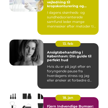
vejledning til
kropskonturering og
fedtreduktion
I dagens skønheds- og
sundhedsorienterede
samfund leder mange
mennesker efter metoder til
effektivt ...
13. feb
Ansigtsbehandling i
København: Din guide til
perfekt hud
Hvis du er på jagt efter en
foryngende pause fra
hverdagens stress og jag
eller ønsker at forbedre d...
18. jan
Fjern Indvendige Bumser: