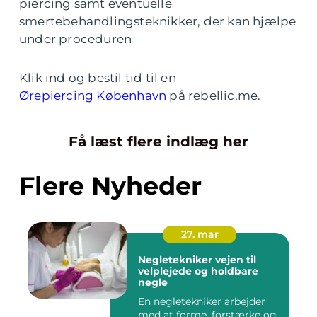
piercing samt eventuelle
smertebehandlingsteknikker, der kan hjælpe
under proceduren
Klik ind og bestil tid til en
Ørepiercing København
på rebellic.me.
Få læst flere indlæg her
Flere Nyheder
27. mar
Negletekniker vejen til
velplejede og holdbare
negle
En negletekniker arbejder
med at forme, forstærke og