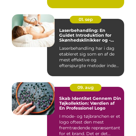
01. sep
Laserbehandling: En
Guidet Introduktion for
Skønhedsklinikker og -
Saloner
Laserbehandling har i dag
etableret sig som en af de
mest effektive og
efterspurgte metoder inden
fo...
09. aug
Skab Identitet Gennem Din
Tøjkollektion: Værdien af
En Professionel Logo
I mode- og tøjbranchen er et
logo oftest den mest
fremtrædende repræsentant
for et brand. Det er det...