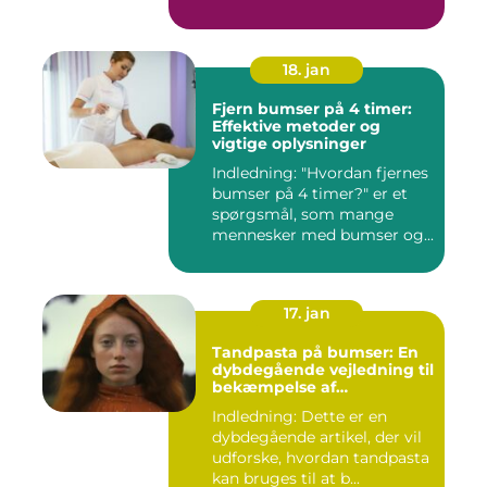
18. jan
Fjern bumser på 4 timer:
Effektive metoder og
vigtige oplysninger
Indledning: "Hvordan fjernes
bumser på 4 timer?" er et
spørgsmål, som mange
mennesker med bumser og...
17. jan
Tandpasta på bumser: En
dybdegående vejledning til
bekæmpelse af
hudproblemer
Indledning: Dette er en
dybdegående artikel, der vil
udforske, hvordan tandpasta
kan bruges til at b...