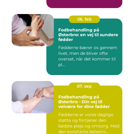
06. feb
Fodbehandling på
Østerbro: en vej til sundere
fødder
Fødderne bærer os gennem
livet, men de bliver ofte
overset, når det kommer til
pl...
07. sep
Fodbehandling på
Østerbro - Din vej til
velvære for dine fødder
Fødderne er vores daglige
støtte og fortjener den
bedste pleje og omsorg. Med
den konstante belastni...