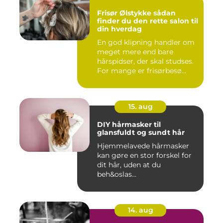
Frisør Ølstykke sådan
finder du den rette salon til
din hverdag
En god klipning handler om
meget mere end bare
hårspidser, der skal studses.
For mange er frisørbesø...
15. aug
DIY hårmasker til
glansfuldt og sundt hår
Hjemmelavede hårmasker
kan gøre en stor forskel for
dit hår, uden at du
beh&oslas...
14. aug