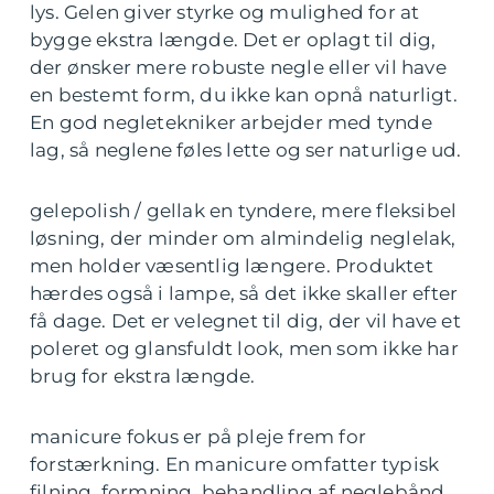
lys. Gelen giver styrke og mulighed for at
bygge ekstra længde. Det er oplagt til dig,
der ønsker mere robuste negle eller vil have
en bestemt form, du ikke kan opnå naturligt.
En god negletekniker arbejder med tynde
lag, så neglene føles lette og ser naturlige ud.
gelepolish / gellak en tyndere, mere fleksibel
løsning, der minder om almindelig neglelak,
men holder væsentlig længere. Produktet
hærdes også i lampe, så det ikke skaller efter
få dage. Det er velegnet til dig, der vil have et
poleret og glansfuldt look, men som ikke har
brug for ekstra længde.
manicure fokus er på pleje frem for
forstærkning. En manicure omfatter typisk
filning, formning, behandling af neglebånd,