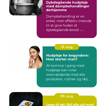
Dybdegående hudpleje
med dampbehandlinger
derhjemme
Dampbehandling er en
enkel, men effektiv metode
til at give huden et
dybdegående boost –...
13. aug
Hudpleje for begyndere:
Hvor starter man?
At komme i gang med
hudpleje kan virke
overvældende med alle
produkter, rutiner og råd, ...
09. aug
Logo til tøj: Skil dig ud med