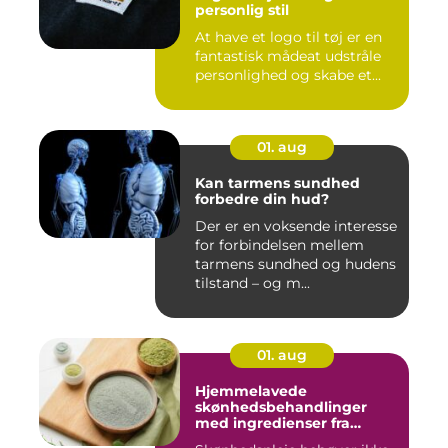
personlig stil
At have et logo til tøj er en
fantastisk mådeat udstråle
personlighed og skabe et...
01. aug
Kan tarmens sundhed
forbedre din hud?
Der er en voksende interesse
for forbindelsen mellem
tarmens sundhed og hudens
tilstand – og m...
01. aug
Hjemmelavede
skønhedsbehandlinger
med ingredienser fra
køkkenet