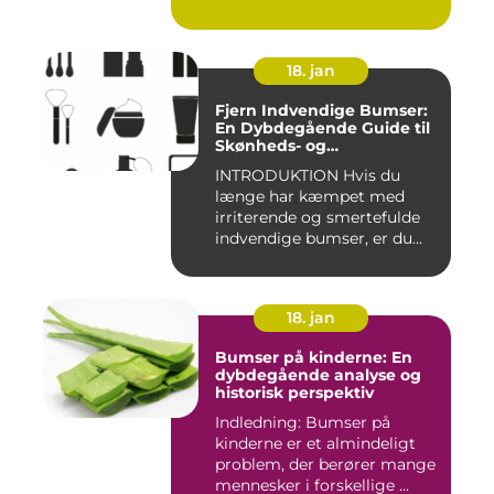
18. jan
Fjern Indvendige Bumser:
En Dybdegående Guide til
Skønheds- og
Kosmetikforbrugere
INTRODUKTION Hvis du
længe har kæmpet med
irriterende og smertefulde
indvendige bumser, er du
ikke ...
18. jan
Bumser på kinderne: En
dybdegående analyse og
historisk perspektiv
Indledning: Bumser på
kinderne er et almindeligt
problem, der berører mange
mennesker i forskellige ...