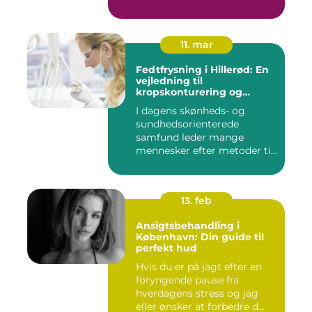
11. mar
Fedtfrysning i Hillerød: En
vejledning til
kropskonturering og
fedtreduktion
I dagens skønheds- og
sundhedsorienterede
samfund leder mange
mennesker efter metoder til
effektivt ...
13. feb
Ansigtsbehandling i
København: Din guide til
perfekt hud
Hvis du er på jagt efter en
foryngende pause fra
hverdagens stress og jag
eller ønsker at forbedre d...