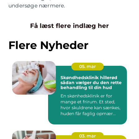
undersøge nærmere.
Få læst flere indlæg her
Flere Nyheder
05. mar
Skøndhedsklinik hillerød
sådan vælger du den rette
behandling til din hud
En skønhedsklinik er for
mange et frirum. Et sted,
hvor skuldrene kan sænkes,
huden får faglig opmær...
03. mar