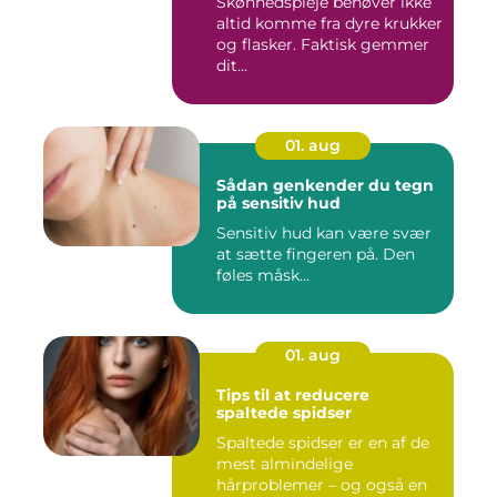
Skønhedspleje behøver ikke
altid komme fra dyre krukker
og flasker. Faktisk gemmer
dit...
01. aug
Sådan genkender du tegn
på sensitiv hud
Sensitiv hud kan være svær
at sætte fingeren på. Den
føles måsk...
01. aug
Tips til at reducere
spaltede spidser
Spaltede spidser er en af de
mest almindelige
hårproblemer – og også en