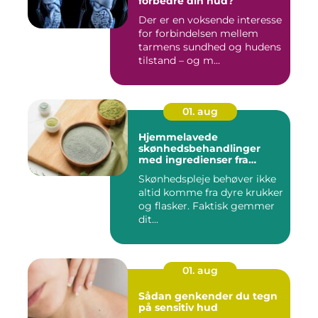
forbedre din hud?
Der er en voksende interesse
for forbindelsen mellem
tarmens sundhed og hudens
tilstand – og m...
01. aug
Hjemmelavede
skønhedsbehandlinger
med ingredienser fra
køkkenet
Skønhedspleje behøver ikke
altid komme fra dyre krukker
og flasker. Faktisk gemmer
dit...
01. aug
Sådan genkender du tegn
på sensitiv hud