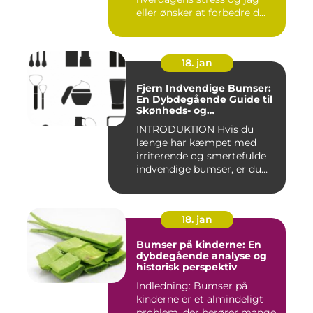
eller ønsker at forbedre d...
18. jan
Fjern Indvendige Bumser:
En Dybdegående Guide til
Skønheds- og
Kosmetikforbrugere
INTRODUKTION Hvis du
længe har kæmpet med
irriterende og smertefulde
indvendige bumser, er du
ikke ...
18. jan
Bumser på kinderne: En
dybdegående analyse og
historisk perspektiv
Indledning: Bumser på
kinderne er et almindeligt
problem, der berører mange