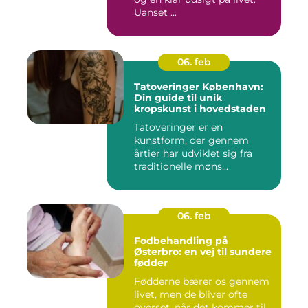
Uanset ...
06. feb
Tatoveringer København:
Din guide til unik
kropskunst i hovedstaden
Tatoveringer er en
kunstform, der gennem
årtier har udviklet sig fra
traditionelle møns...
06. feb
Fodbehandling på
Østerbro: en vej til sundere
fødder
Fødderne bærer os gennem
livet, men de bliver ofte
overset, når det kommer til