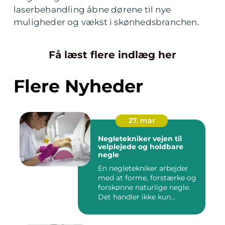
laserbehandling åbne dørene til nye
muligheder og vækst i skønhedsbranchen.
Få læst flere indlæg her
Flere Nyheder
27. mar
Negletekniker vejen til
velplejede og holdbare
negle
En negletekniker arbejder
med at forme, forstærke og
forskønne naturlige negle.
Det handler ikke kun...