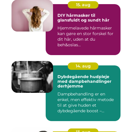
15. aug
DIY hårmasker til
glansfuldt og sundt hår
Hjemmelavede hårmasker
kan gøre en stor forskel for
dit hår, uden at du
beh&oslas...
14. aug
Dybdegående hudpleje
med dampbehandlinger
derhjemme
Dampbehandling er en
enkel, men effektiv metode
til at give huden et
dybdegående boost –...
13. aug