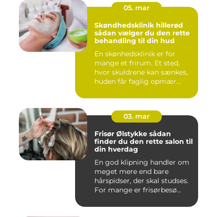
05. mar
Skøndhedsklinik hillerød
sådan vælger du den rette
behandling til din hud
En skønhedsklinik er for
mange et frirum. Et sted,
hvor skuldrene kan sænkes,
huden får faglig opmær...
03. mar
Frisør Ølstykke sådan
finder du den rette salon til
din hverdag
En god klipning handler om
meget mere end bare
hårspidser, der skal studses.
For mange er frisørbesø...