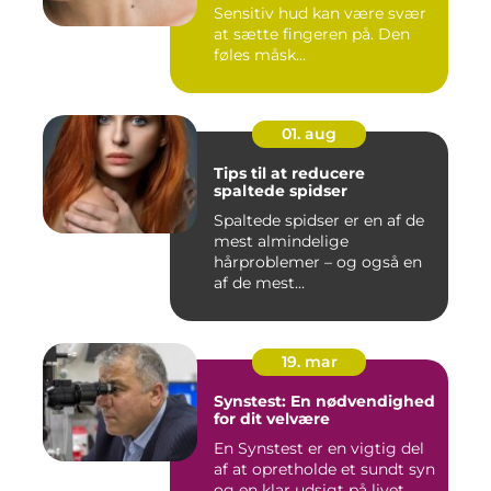
Sensitiv hud kan være svær
at sætte fingeren på. Den
føles måsk...
01. aug
Tips til at reducere
spaltede spidser
Spaltede spidser er en af de
mest almindelige
hårproblemer – og også en
af de mest...
19. mar
Synstest: En nødvendighed
for dit velvære
En Synstest er en vigtig del
af at opretholde et sundt syn
og en klar udsigt på livet.