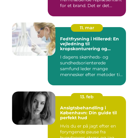
for et brand. Det er det...
11. mar
Fedtfrysning i Hillerød: En
vejledning til
kropskonturering og
fedtreduktion
I dagens skønheds- og
sundhedsorienterede
samfund leder mange
mennesker efter metoder til
effektivt ...
13. feb
Ansigtsbehandling i
København: Din guide til
perfekt hud
Hvis du er på jagt efter en
foryngende pause fra
hverdagens stress og jag