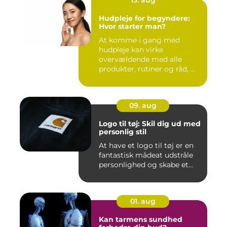
Hudpleje for begyndere:
Hvor starter man?
At komme i gang med
hudpleje kan virke
overvældende med alle
produkter, rutiner og råd, ...
09. aug
Logo til tøj: Skil dig ud med
personlig stil
At have et logo til tøj er en
fantastisk mådeat udstråle
personlighed og skabe et...
01. aug
Kan tarmens sundhed