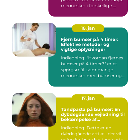
mennesker i forskellige ...
18. jan
Fjern bumser på 4 timer:
Effektive metoder og
vigtige oplysninger
Indledning: "Hvordan fjernes
bumser på 4 timer?" er et
spørgsmål, som mange
mennesker med bumser og...
17. jan
Tandpasta på bumser: En
dybdegående vejledning til
bekæmpelse af
hudproblemer
Indledning: Dette er en
dybdegående artikel, der vil
udforske, hvordan tandpasta