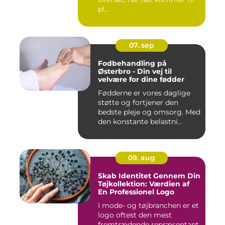
pl...
07. sep
Fodbehandling på
Østerbro - Din vej til
velvære for dine fødder
Fødderne er vores daglige
støtte og fortjener den
bedste pleje og omsorg. Med
den konstante belastni...
09. aug
Skab Identitet Gennem Din
Tøjkollektion: Værdien af
En Professionel Logo
I mode- og tøjbranchen er et
logo oftest den mest
fremtrædende repræsentant