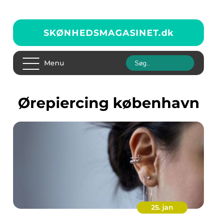
SKØNHEDSMAGASINET.
dk
Menu
Ørepiercing københavn
25. jan