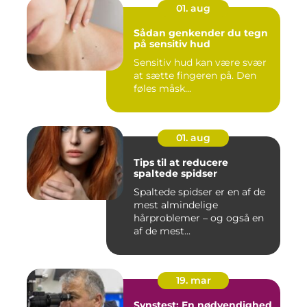
01. aug
Sådan genkender du tegn
på sensitiv hud
Sensitiv hud kan være svær
at sætte fingeren på. Den
føles måsk...
01. aug
Tips til at reducere
spaltede spidser
Spaltede spidser er en af de
mest almindelige
hårproblemer – og også en
af de mest...
19. mar
Synstest: En nødvendighed