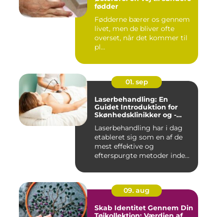
fødder
Fødderne bærer os gennem
livet, men de bliver ofte
overset, når det kommer til
pl...
01. sep
Laserbehandling: En
Guidet Introduktion for
Skønhedsklinikker og -
Saloner
Laserbehandling har i dag
etableret sig som en af de
mest effektive og
efterspurgte metoder inden
fo...
09. aug
Skab Identitet Gennem Din
Tøjkollektion: Værdien af