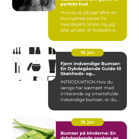
perfekt hud
Hvis du er på jagt efter en
foryngende pause fra
hverdagens stress og jag
eller ønsker at forbedre d...
18. jan
Fjern Indvendige Bumser:
En Dybdegående Guide til
Skønheds- og
Kosmetikforbrugere
INTRODUKTION Hvis du
længe har kæmpet med
irriterende og smertefulde
indvendige bumser, er du
ikke ...
18. jan
Bumser på kinderne: En
dybdegående analyse og