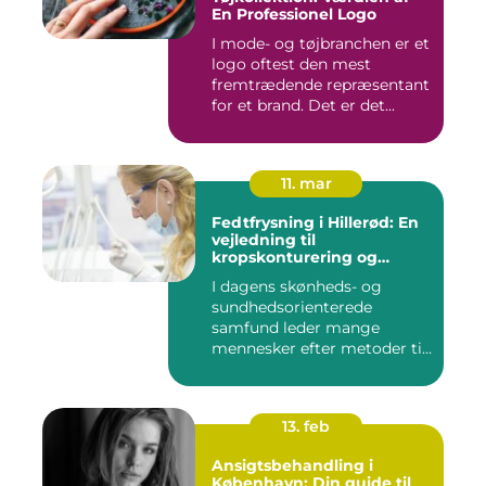
En Professionel Logo
I mode- og tøjbranchen er et
logo oftest den mest
fremtrædende repræsentant
for et brand. Det er det...
11. mar
Fedtfrysning i Hillerød: En
vejledning til
kropskonturering og
fedtreduktion
I dagens skønheds- og
sundhedsorienterede
samfund leder mange
mennesker efter metoder til
effektivt ...
13. feb
Ansigtsbehandling i
København: Din guide til