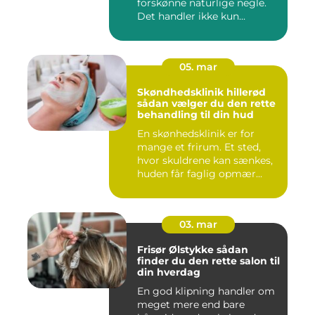
forskønne naturlige negle.
Det handler ikke kun...
05. mar
Skøndhedsklinik hillerød
sådan vælger du den rette
behandling til din hud
En skønhedsklinik er for
mange et frirum. Et sted,
hvor skuldrene kan sænkes,
huden får faglig opmær...
03. mar
Frisør Ølstykke sådan
finder du den rette salon til
din hverdag
En god klipning handler om
meget mere end bare