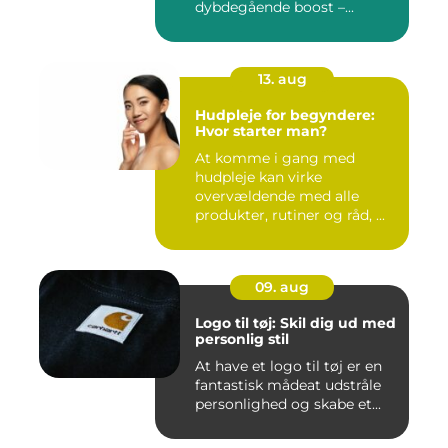
dybdegående boost –...
13. aug
Hudpleje for begyndere:
Hvor starter man?
At komme i gang med
hudpleje kan virke
overvældende med alle
produkter, rutiner og råd, ...
09. aug
Logo til tøj: Skil dig ud med
personlig stil
At have et logo til tøj er en
fantastisk mådeat udstråle
personlighed og skabe et...