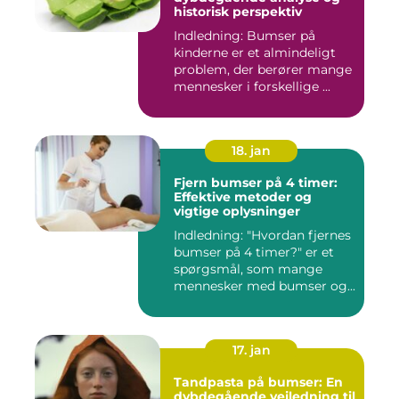
historisk perspektiv
Indledning: Bumser på
kinderne er et almindeligt
problem, der berører mange
mennesker i forskellige ...
18. jan
Fjern bumser på 4 timer:
Effektive metoder og
vigtige oplysninger
Indledning: "Hvordan fjernes
bumser på 4 timer?" er et
spørgsmål, som mange
mennesker med bumser og...
17. jan
Tandpasta på bumser: En
dybdegående vejledning til