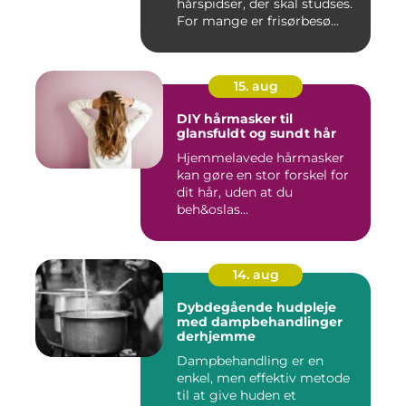
hårspidser, der skal studses.
For mange er frisørbesø...
15. aug
DIY hårmasker til
glansfuldt og sundt hår
Hjemmelavede hårmasker
kan gøre en stor forskel for
dit hår, uden at du
beh&oslas...
14. aug
Dybdegående hudpleje
med dampbehandlinger
derhjemme
Dampbehandling er en
enkel, men effektiv metode
til at give huden et