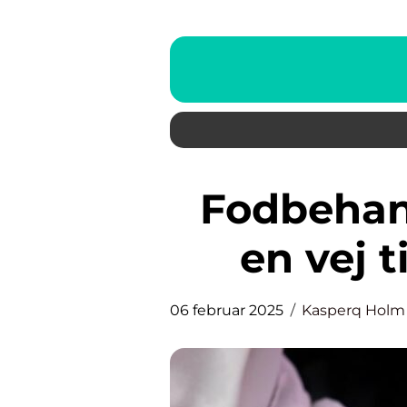
Fodbehandling på Østerbro:
en vej t
06 februar 2025
Kasperq Holm