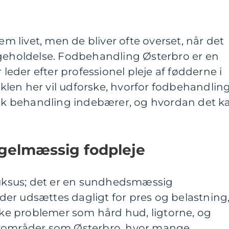
livet, men de bliver ofte overset, når det
igeholdelse. Fodbehandling Østerbro er en
 leder efter professionel pleje af fødderne i
len her vil udforske, hvorfor fodbehandlin
pisk behandling indebærer, og hvordan det k
egelmæssig fodpleje
 luksus; det er en sundhedsmæssig
er udsættes dagligt for pres og belastning
ække problemer som hård hud, ligtorne, og
byområder som Østerbro, hvor mange