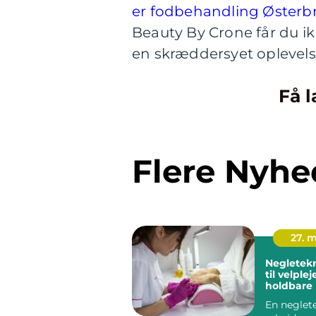
er fodbehandling Østerb
Beauty By Crone får du i
en skræddersyet oplevelse
Få l
Flere Nyhe
27. 
Negleteknike
til velple
holdbare
En neglet