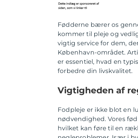
Fødderne bærer os gennem 
kommer til pleje og vedl
vigtig service for dem, der
København-området. Artik
er essentiel, hvad en ty
forbedre din livskvalitet.
Vigtigheden af r
Fodpleje er ikke blot en
nødvendighed. Vores fødd
hvilket kan føre til en r
negleproblemer. Især i 