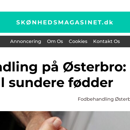
SKØNHEDSMAGASINET.
dk
Annoncering
Om Os
Cookies
Kontakt Os
il sundere fødder
Fodbehandling Øster