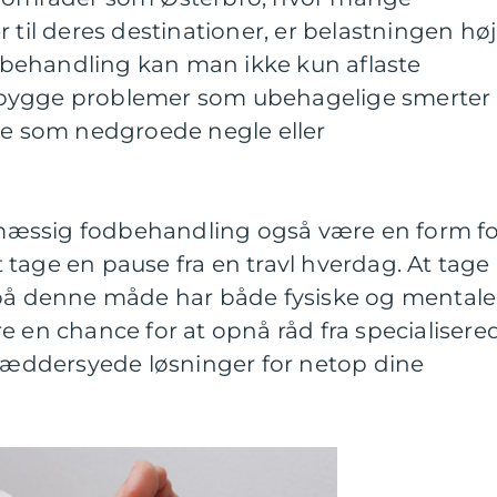
 til deres destinationer, er belastningen høj
behandling kan man ikke kun aflaste
bygge problemer som ubehagelige smerter
nde som nedgroede negle eller
æssig fodbehandling også være en form fo
tage en pause fra en travl hverdag. At tage
elv på denne måde har både fysiske og mentale
e en chance for at opnå råd fra specialisere
kræddersyede løsninger for netop dine