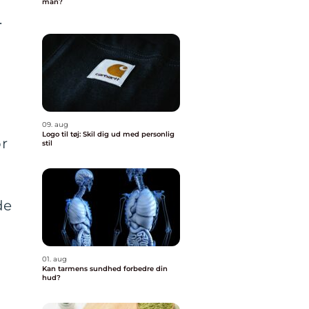
man?
.
09. aug
Logo til tøj: Skil dig ud med personlig
r
stil
de
01. aug
Kan tarmens sundhed forbedre din
hud?