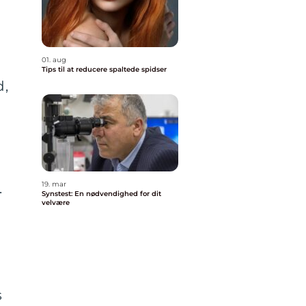
01. aug
Tips til at reducere spaltede spidser
d,
19. mar
.
Synstest: En nødvendighed for dit
velvære
s