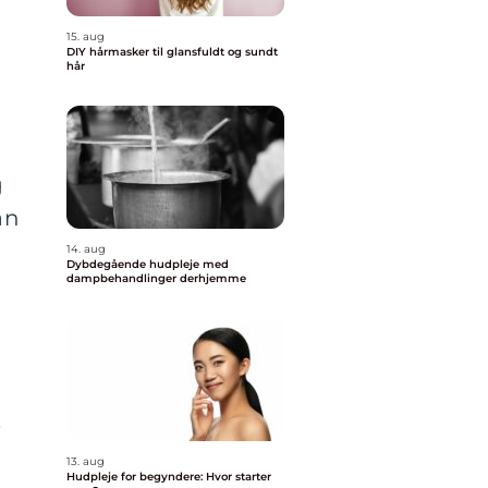
15. aug
DIY hårmasker til glansfuldt og sundt
hår
g
an
14. aug
Dybdegående hudpleje med
dampbehandlinger derhjemme
,
13. aug
Hudpleje for begyndere: Hvor starter