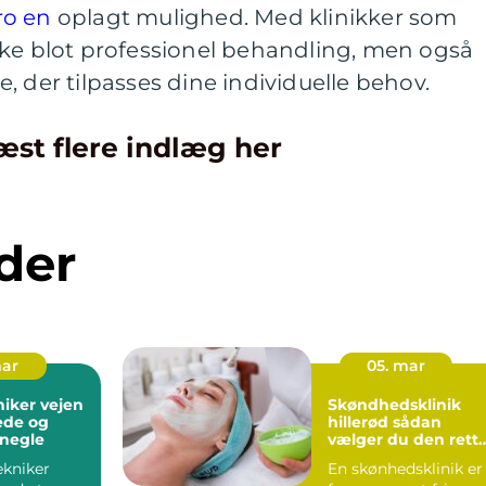
ro en
oplagt mulighed. Med klinikker som
kke blot professionel behandling, men også
, der tilpasses dine individuelle behov.
æst flere indlæg her
der
mar
05. mar
r vejen
Skøndhedsklinik
jede og
hillerød sådan
 negle
vælger du den rett
behandling til din
ekniker
En skønhedsklinik er
hud