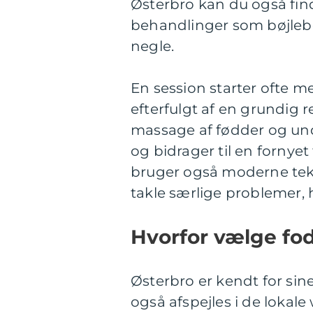
Østerbro kan du også find
behandlinger som bøjlebe
negle.
En session starter ofte 
efterfulgt af en grundig 
massage af fødder og und
og bidrager til en fornyet
bruger også moderne tekno
takle særlige problemer, h
Hvorfor vælge fo
Østerbro er kendt for sine
også afspejles i de lokale