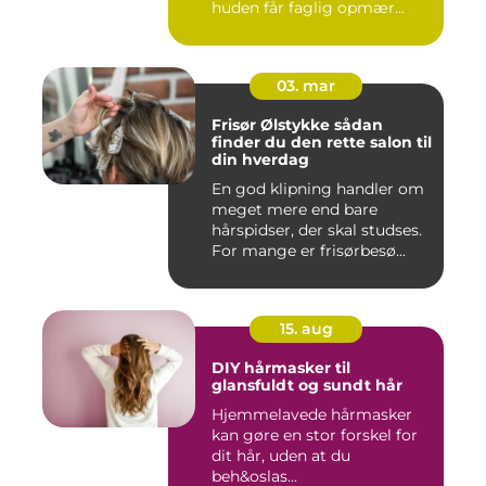
huden får faglig opmær...
03. mar
Frisør Ølstykke sådan
finder du den rette salon til
din hverdag
En god klipning handler om
meget mere end bare
hårspidser, der skal studses.
For mange er frisørbesø...
15. aug
DIY hårmasker til
glansfuldt og sundt hår
Hjemmelavede hårmasker
kan gøre en stor forskel for
dit hår, uden at du
beh&oslas...