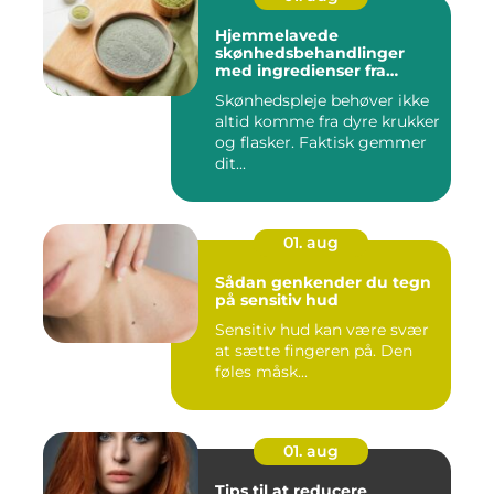
Hjemmelavede
skønhedsbehandlinger
med ingredienser fra
køkkenet
Skønhedspleje behøver ikke
altid komme fra dyre krukker
og flasker. Faktisk gemmer
dit...
01. aug
Sådan genkender du tegn
på sensitiv hud
Sensitiv hud kan være svær
at sætte fingeren på. Den
føles måsk...
01. aug
Tips til at reducere