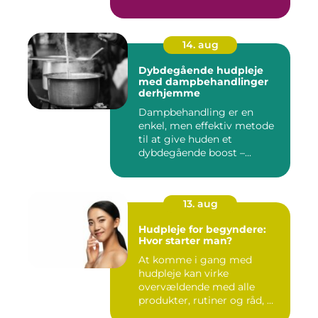
14. aug
Dybdegående hudpleje
med dampbehandlinger
derhjemme
Dampbehandling er en
enkel, men effektiv metode
til at give huden et
dybdegående boost –...
13. aug
Hudpleje for begyndere:
Hvor starter man?
At komme i gang med
hudpleje kan virke
overvældende med alle
produkter, rutiner og råd, ...