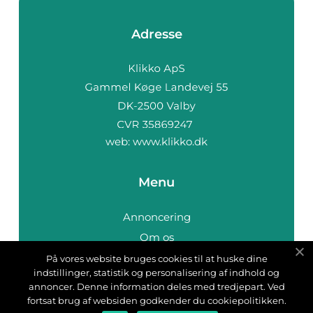
Adresse
web:
www.klikko.dk
Menu
Annoncering
Om os
Cookies
På vores website bruges cookies til at huske dine
indstillinger, statistik og personalisering af indhold og
Kontakt os
annoncer. Denne information deles med tredjepart. Ved
Sitemap
fortsat brug af websiden godkender du cookiepolitikken.