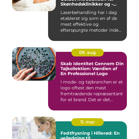
Skønhedsklinikker og -
Saloner
Laserbehandling har i dag
etableret sig som en af de
mest effektive og
efterspurgte metoder inden
fo...
09. aug
Skab Identitet Gennem Din
Tøjkollektion: Værdien af
En Professionel Logo
I mode- og tøjbranchen er et
logo oftest den mest
fremtrædende repræsentant
for et brand. Det er det...
11. mar
Fedtfrysning i Hillerød: En
vejledning til