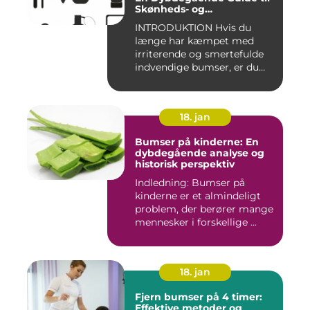
Skønheds- og
Kosmetikforbrugere
INTRODUKTION Hvis du
længe har kæmpet med
irriterende og smertefulde
indvendige bumser, er du
ikke ...
18. jan
Bumser på kinderne: En
dybdegående analyse og
historisk perspektiv
Indledning: Bumser på
kinderne er et almindeligt
problem, der berører mange
mennesker i forskellige ...
18. jan
Fjern bumser på 4 timer:
Effektive metoder og