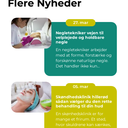
Flere Nyheder
27. mar
Negletekniker vejen til
velplejede og holdbare
negle
En negletekniker arbejder
med at forme, forstærke og
forskønne naturlige negle.
Det handler ikke kun...
05. mar
Skøndhedsklinik hillerød
sådan vælger du den rette
behandling til din hud
En skønhedsklinik er for
mange et frirum. Et sted,
hvor skuldrene kan sænkes,