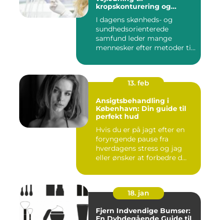
kropskonturering og
fedtreduktion
I dagens skønheds- og
sundhedsorienterede
samfund leder mange
mennesker efter metoder til
effektivt ...
13. feb
Ansigtsbehandling i
København: Din guide til
perfekt hud
Hvis du er på jagt efter en
foryngende pause fra
hverdagens stress og jag
eller ønsker at forbedre d...
18. jan
Fjern Indvendige Bumser:
En Dybdegående Guide til