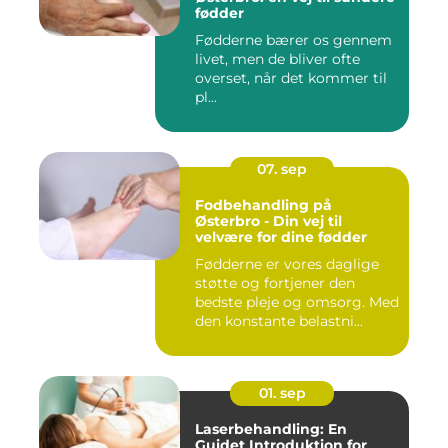
fødder
Fødderne bærer os gennem
livet, men de bliver ofte
overset, når det kommer til
pl...
07. sep
Fodbehandling på
Østerbro - Din vej til
velvære for dine fødder
Fødderne er vores daglige
støtte og fortjener den
bedste pleje og omsorg. Med
den konstante belastni...
01. sep
Laserbehandling: En
Guidet Introduktion for