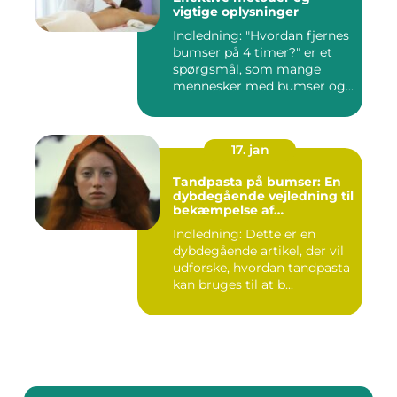
vigtige oplysninger
Indledning: "Hvordan fjernes
bumser på 4 timer?" er et
spørgsmål, som mange
mennesker med bumser og...
17. jan
Tandpasta på bumser: En
dybdegående vejledning til
bekæmpelse af
hudproblemer
Indledning: Dette er en
dybdegående artikel, der vil
udforske, hvordan tandpasta
kan bruges til at b...