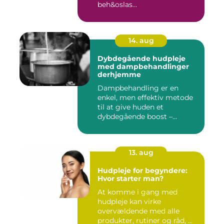
beh&oslas...
14. aug
Dybdegående hudpleje
med dampbehandlinger
derhjemme
Dampbehandling er en
enkel, men effektiv metode
til at give huden et
dybdegående boost –...
13. aug
Hudpleje for begyndere:
Hvor starter man?
At komme i gang med
hudpleje kan virke
overvældende med alle
produkter, rutiner og råd, ...