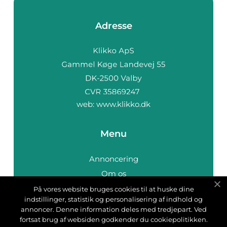
Adresse
web:
www.klikko.dk
Menu
Annoncering
Om os
Cookies
På vores website bruges cookies til at huske dine
indstillinger, statistik og personalisering af indhold og
Kontakt os
annoncer. Denne information deles med tredjepart. Ved
Sitemap
fortsat brug af websiden godkender du cookiepolitikken.