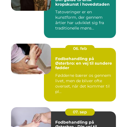
kropskunst i hovedstaden
Tatoveringer er en
kunstform, der gennem
årtier har udviklet sig fra
traditionelle møns...
06. feb
Fodbehandling på
Østerbro: en vej til sundere
fødder
Fødderne bærer os gennem
livet, men de bliver ofte
overset, når det kommer til
pl...
07. sep
Fodbehandling på
Østerbro - Din vej til