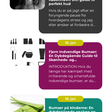
perfekt hud
Hvis du er på jagt efter en
foryngende pause fra
hverdagens stress og jag
eller ønsker at forbedre d...
18. jan
Fjern Indvendige Bumser:
En Dybdegående Guide til
Skønheds- og
Kosmetikforbrugere
INTRODUKTION Hvis du
længe har kæmpet med
irriterende og smertefulde
indvendige bumser, er du
ikke ...
18. jan
Bumser på kinderne: En
dybdegående analyse og