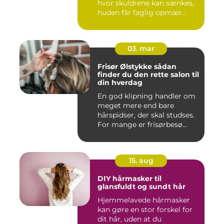
hvor skuldrene kan sænkes,
huden får faglig opmær...
03. mar
Frisør Ølstykke sådan
finder du den rette salon til
din hverdag
En god klipning handler om
meget mere end bare
hårspidser, der skal studses.
For mange er frisørbesø...
15. aug
DIY hårmasker til
glansfuldt og sundt hår
Hjemmelavede hårmasker
kan gøre en stor forskel for
dit hår, uden at du