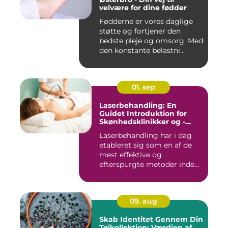
velvære for dine fødder
Fødderne er vores daglige
støtte og fortjener den
bedste pleje og omsorg. Med
den konstante belastni...
01. sep
Laserbehandling: En
Guidet Introduktion for
Skønhedsklinikker og -
Saloner
Laserbehandling har i dag
etableret sig som en af de
mest effektive og
efterspurgte metoder inden
fo...
09. aug
Skab Identitet Gennem Din
Tøjkollektion: Værdien af