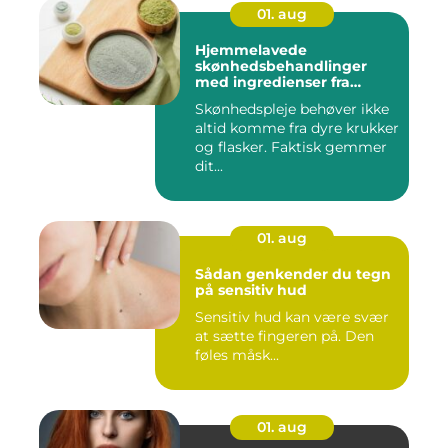
01. aug
Hjemmelavede
skønhedsbehandlinger
med ingredienser fra
køkkenet
Skønhedspleje behøver ikke
altid komme fra dyre krukker
og flasker. Faktisk gemmer
dit...
01. aug
Sådan genkender du tegn
på sensitiv hud
Sensitiv hud kan være svær
at sætte fingeren på. Den
føles måsk...
01. aug