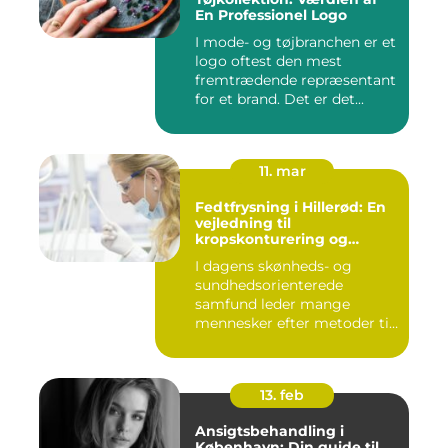
En Professionel Logo
I mode- og tøjbranchen er et
logo oftest den mest
fremtrædende repræsentant
for et brand. Det er det...
11. mar
Fedtfrysning i Hillerød: En
vejledning til
kropskonturering og
fedtreduktion
I dagens skønheds- og
sundhedsorienterede
samfund leder mange
mennesker efter metoder til
effektivt ...
13. feb
Ansigtsbehandling i
København: Din guide til