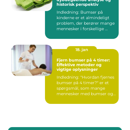
historisk perspektiv
Indledning: Bumser på
kinderne er et almindeligt
problem, der berører mange
mennesker i forskellige ...
18. jan
Fjern bumser på 4 timer:
Effektive metoder og
vigtige oplysninger
Indledning: "Hvordan fjernes
bumser på 4 timer?" er et
spørgsmål, som mange
mennesker med bumser og...