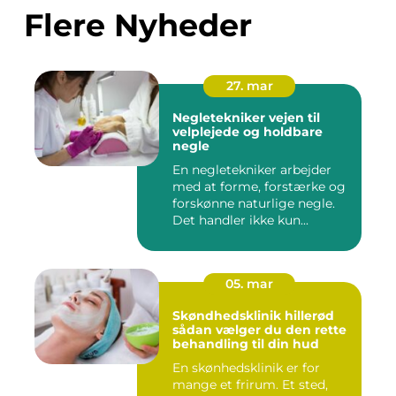
Flere Nyheder
27. mar
Negletekniker vejen til
velplejede og holdbare
negle
En negletekniker arbejder
med at forme, forstærke og
forskønne naturlige negle.
Det handler ikke kun...
05. mar
Skøndhedsklinik hillerød
sådan vælger du den rette
behandling til din hud
En skønhedsklinik er for
mange et frirum. Et sted,