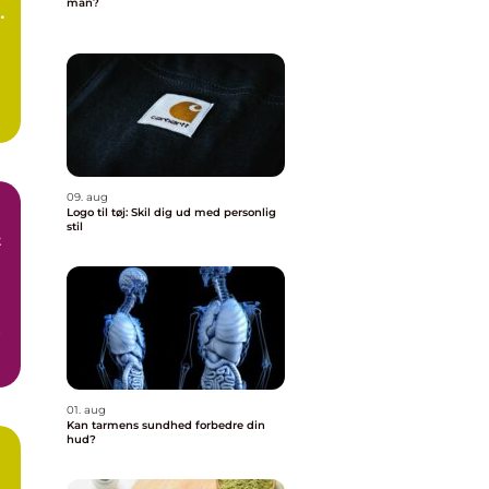
man?
e
09. aug
Logo til tøj: Skil dig ud med personlig
stil
t
t
01. aug
Kan tarmens sundhed forbedre din
hud?