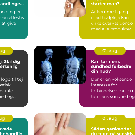
andlinger
starter man?
me
ndling er
At komme i gang
men effektiv
med hudpleje kan
 at give
virke overvældende
med alle produkter,
nde boost
rutiner og råd, ...
aug
01. aug
j: Skil dig
Kan tarmens
ersonlig
sundhed forbedre
din hud?
logo til tøj
Der er en voksende
astisk
interesse for
stråle
forbindelsen mellem
hed og
tarmens sundhed og
hudens tilstand – og
m...
aug
01. aug
avede
Sådan genkender
behandlin
du tegn på sensitiv