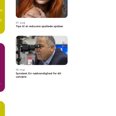
re
es
01. aug
Tips til at reducere spaltede spidser
19. mar
Synstest: En nødvendighed for dit
velvære
t