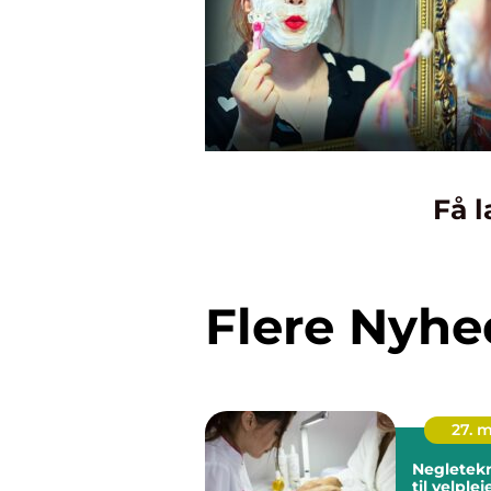
Få l
Flere Nyhe
27. 
Negleteknike
til velple