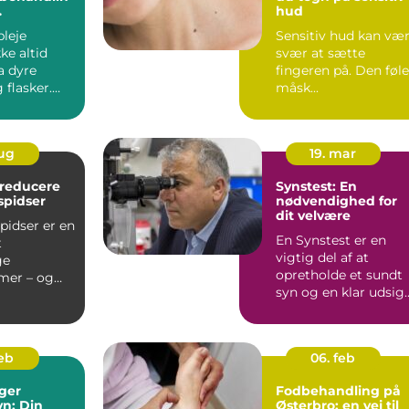
hud
ser fra
leje
Sensitiv hud kan væ
ke altid
svær at sætte
 dyre
fingeren på. Den føl
 flasker.
måsk...
mmer dit...
aug
19. mar
t reducere
Synstest: En
spidser
nødvendighed for
dit velvære
pidser er en
En Synstest er en
t
vigtig del af at
ge
opretholde et sundt
mer – og
syn og en klar udsig
 de mest...
på livet. Uanset ...
feb
06. feb
ger
Fodbehandling på
n: Din
Østerbro: en vej til