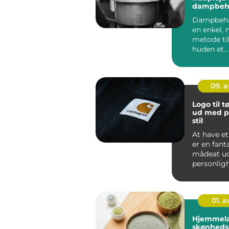
dampbeh
derhjem
Dampbeha
en enkel, 
metode til
huden et
dybdegåe
–...
09. 
Logo til tø
ud med p
stil
At have et 
er en fant
mådeat ud
personlig
skabe et...
01. 
Hjemmel
skønheds