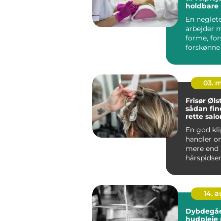
holdbare
En neglet
arbejder 
forme, fo
forskønne
negle. Det
ikke kun...
03. 
Frisør Øl
sådan fin
rette salo
hverdag
En god kl
handler 
mere end 
hårspidser
studses. 
er frisørbe
14. 
Dybdegå
hudpleje