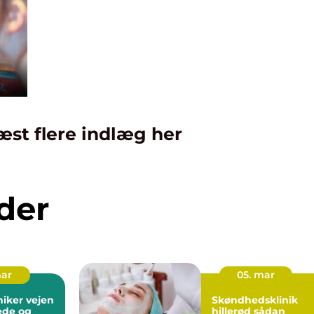
æst flere indlæg her
der
mar
05. mar
r vejen
Skøndhedsklinik
jede og
hillerød sådan