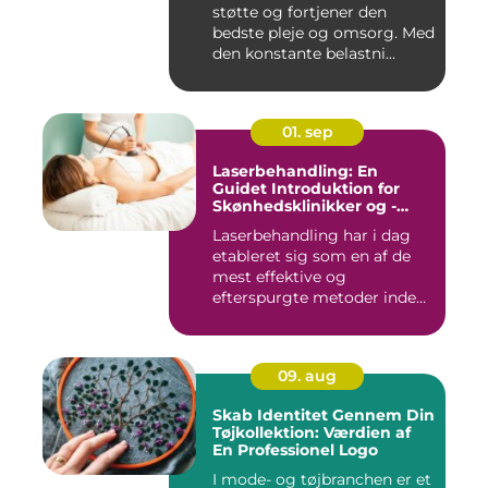
støtte og fortjener den
bedste pleje og omsorg. Med
den konstante belastni...
01. sep
Laserbehandling: En
Guidet Introduktion for
Skønhedsklinikker og -
Saloner
Laserbehandling har i dag
etableret sig som en af de
mest effektive og
efterspurgte metoder inden
fo...
09. aug
Skab Identitet Gennem Din
Tøjkollektion: Værdien af
En Professionel Logo
I mode- og tøjbranchen er et