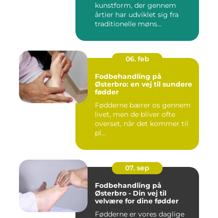
kunstform, der gennem
årtier har udviklet sig fra
traditionelle møns...
06. feb
Fodbehandling på
Østerbro: en vej til sundere
fødder
Fødderne bærer os gennem
livet, men de bliver ofte
overset, når det kommer til
pl...
07. sep
Fodbehandling på
Østerbro - Din vej til
velvære for dine fødder
Fødderne er vores daglige