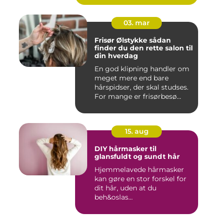
03. mar
Frisør Ølstykke sådan
finder du den rette salon til
din hverdag
En god klipning handler om
meget mere end bare
hårspidser, der skal studses.
For mange er frisørbesø...
15. aug
DIY hårmasker til
glansfuldt og sundt hår
Hjemmelavede hårmasker
kan gøre en stor forskel for
dit hår, uden at du
beh&oslas...