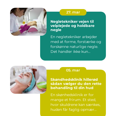
27. mar
Negletekniker vejen til
velplejede og holdbare
negle
En negletekniker arbejder
med at forme, forstærke og
forskønne naturlige negle.
Det handler ikke kun...
05. mar
Skøndhedsklinik hillerød
sådan vælger du den rette
behandling til din hud
En skønhedsklinik er for
mange et frirum. Et sted,
hvor skuldrene kan sænkes,
huden får faglig opmær...