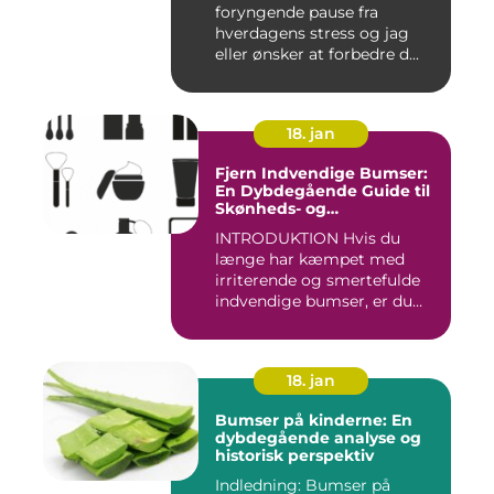
foryngende pause fra
hverdagens stress og jag
eller ønsker at forbedre d...
18. jan
Fjern Indvendige Bumser:
En Dybdegående Guide til
Skønheds- og
Kosmetikforbrugere
INTRODUKTION Hvis du
længe har kæmpet med
irriterende og smertefulde
indvendige bumser, er du
ikke ...
18. jan
Bumser på kinderne: En
dybdegående analyse og
historisk perspektiv
Indledning: Bumser på