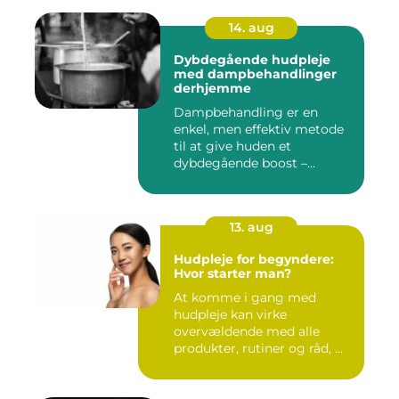
14. aug
Dybdegående hudpleje
med dampbehandlinger
derhjemme
Dampbehandling er en
enkel, men effektiv metode
til at give huden et
dybdegående boost –...
13. aug
Hudpleje for begyndere:
Hvor starter man?
At komme i gang med
hudpleje kan virke
overvældende med alle
produkter, rutiner og råd, ...