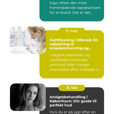
logo oftest den mest
fremtrædende repræsentant
for et brand. Det er det...
11. mar
Fedtfrysning i Hillerød: En
vejledning til
kropskonturering og
fedtreduktion
I dagens skønheds- og
sundhedsorienterede
samfund leder mange
mennesker efter metoder til
effektivt ...
13. feb
Ansigtsbehandling i
København: Din guide til
perfekt hud
Hvis du er på jagt efter en