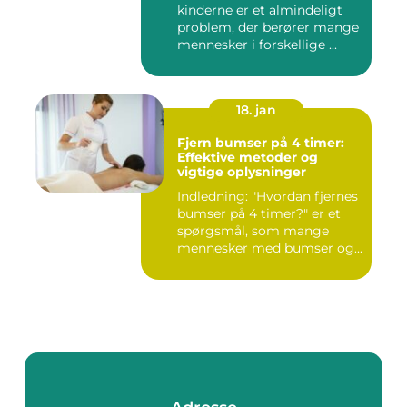
kinderne er et almindeligt
problem, der berører mange
mennesker i forskellige ...
18. jan
Fjern bumser på 4 timer:
Effektive metoder og
vigtige oplysninger
Indledning: "Hvordan fjernes
bumser på 4 timer?" er et
spørgsmål, som mange
mennesker med bumser og...