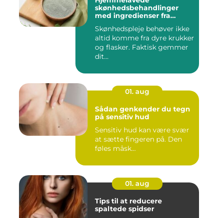
Hjemmelavede
skønhedsbehandlinger
med ingredienser fra
køkkenet
Skønhedspleje behøver ikke
altid komme fra dyre krukker
og flasker. Faktisk gemmer
dit...
01. aug
Sådan genkender du tegn
på sensitiv hud
Sensitiv hud kan være svær
at sætte fingeren på. Den
føles måsk...
01. aug
Tips til at reducere
spaltede spidser