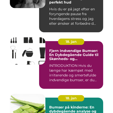
perfekt hud
Hvis du er på jagt efter en
foryngende pause fra
hverdagens stress og jag
eller ønsker at forbedre d...
18. jan
Fjern Indvendige Bumser:
En Dybdegående Guide til
Skønheds- og
Kosmetikforbrugere
INTRODUKTION Hvis du
længe har kæmpet med
irriterende og smertefulde
indvendige bumser, er du
ikke ...
18. jan
Bumser på kinderne: En
dybdegående analyse og