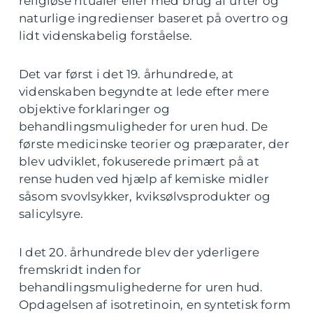
religiøse ritualer eller med brug af urter og
naturlige ingredienser baseret på overtro og
lidt videnskabelig forståelse.
Det var først i det 19. århundrede, at
videnskaben begyndte at lede efter mere
objektive forklaringer og
behandlingsmuligheder for uren hud. De
første medicinske teorier og præparater, der
blev udviklet, fokuserede primært på at
rense huden ved hjælp af kemiske midler
såsom svovlsykker, kviksølvsprodukter og
salicylsyre.
I det 20. århundrede blev der yderligere
fremskridt inden for
behandlingsmulighederne for uren hud.
Opdagelsen af isotretinoin, en syntetisk form