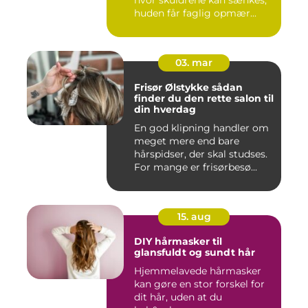
hvor skuldrene kan sænkes,
huden får faglig opmær...
03. mar
Frisør Ølstykke sådan
finder du den rette salon til
din hverdag
En god klipning handler om
meget mere end bare
hårspidser, der skal studses.
For mange er frisørbesø...
15. aug
DIY hårmasker til
glansfuldt og sundt hår
Hjemmelavede hårmasker
kan gøre en stor forskel for
dit hår, uden at du