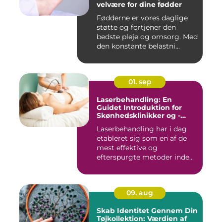
velvære for dine fødder
Fødderne er vores daglige
støtte og fortjener den
bedste pleje og omsorg. Med
den konstante belastni...
01. sep
Laserbehandling: En
Guidet Introduktion for
Skønhedsklinikker og -
Saloner
Laserbehandling har i dag
etableret sig som en af de
mest effektive og
efterspurgte metoder inden
fo...
09. aug
Skab Identitet Gennem Din
Tøjkollektion: Værdien af