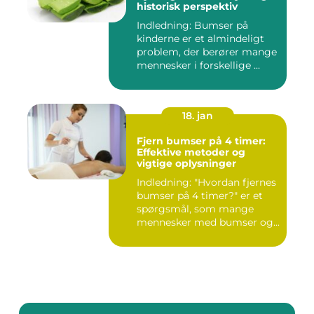
historisk perspektiv
Indledning: Bumser på
kinderne er et almindeligt
problem, der berører mange
mennesker i forskellige ...
18. jan
Fjern bumser på 4 timer:
Effektive metoder og
vigtige oplysninger
Indledning: "Hvordan fjernes
bumser på 4 timer?" er et
spørgsmål, som mange
mennesker med bumser og...