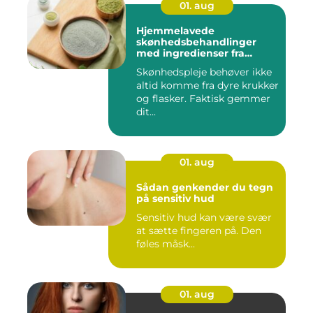
01. aug
Hjemmelavede
skønhedsbehandlinger
med ingredienser fra
køkkenet
Skønhedspleje behøver ikke
altid komme fra dyre krukker
og flasker. Faktisk gemmer
dit...
01. aug
Sådan genkender du tegn
på sensitiv hud
Sensitiv hud kan være svær
at sætte fingeren på. Den
føles måsk...
01. aug