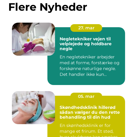
Flere Nyheder
27. mar
Negletekniker vejen til
velplejede og holdbare
negle
En negletekniker arbejder
med at forme, forstærke og
forskønne naturlige negle.
Det handler ikke kun...
05. mar
Skøndhedsklinik hillerød
sådan vælger du den rette
behandling til din hud
En skønhedsklinik er for
mange et frirum. Et sted,