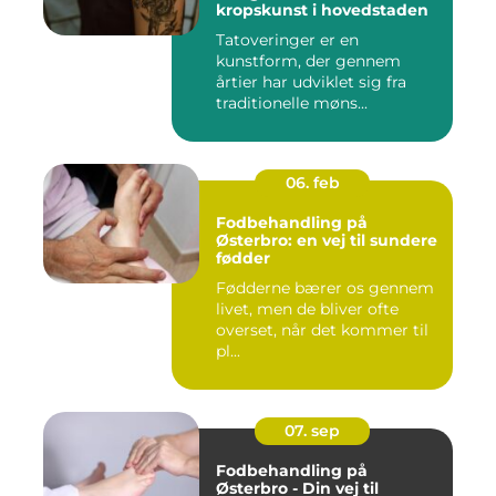
kropskunst i hovedstaden
Tatoveringer er en
kunstform, der gennem
årtier har udviklet sig fra
traditionelle møns...
06. feb
Fodbehandling på
Østerbro: en vej til sundere
fødder
Fødderne bærer os gennem
livet, men de bliver ofte
overset, når det kommer til
pl...
07. sep
Fodbehandling på
Østerbro - Din vej til