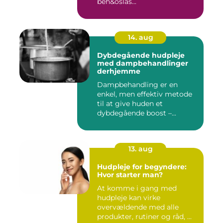
beh&oslas...
14. aug
Dybdegående hudpleje
med dampbehandlinger
derhjemme
Dampbehandling er en
enkel, men effektiv metode
til at give huden et
dybdegående boost –...
13. aug
Hudpleje for begyndere:
Hvor starter man?
At komme i gang med
hudpleje kan virke
overvældende med alle
produkter, rutiner og råd, ...