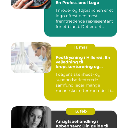
En Professionel Logo
I mode- og tøjbranchen er et
logo oftest den mest
fremtrædende repræsentant
for et brand. Det er det...
11. mar
Fedtfrysning i Hillerød: En
vejledning til
kropskonturering og
fedtreduktion
I dagens skønheds- og
sundhedsorienterede
samfund leder mange
mennesker efter metoder til
effektivt ...
13. feb
Ansigtsbehandling i
København: Din guide til