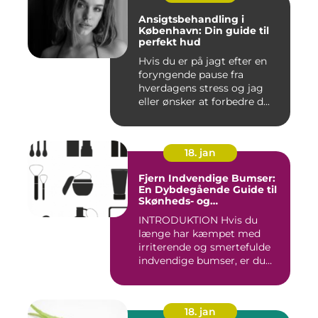
Ansigtsbehandling i
København: Din guide til
perfekt hud
Hvis du er på jagt efter en
foryngende pause fra
hverdagens stress og jag
eller ønsker at forbedre d...
18. jan
Fjern Indvendige Bumser:
En Dybdegående Guide til
Skønheds- og
Kosmetikforbrugere
INTRODUKTION Hvis du
længe har kæmpet med
irriterende og smertefulde
indvendige bumser, er du
ikke ...
18. jan