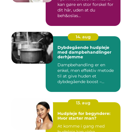
kan gøre en stor forskel for
dit hår, uden at du
beh&oslas...
14. aug
Dybdegående hudpleje
med dampbehandlinger
derhjemme
Dampbehandling er en
enkel, men effektiv metode
til at give huden et
dybdegående boost –...
13. aug
Hudpleje for begyndere:
Hvor starter man?
At komme i gang med
hudpleje kan virke