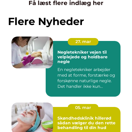
Få læst flere indlæg her
Flere Nyheder
27. mar
Negletekniker vejen til
velplejede og holdbare
negle
En negletekniker arbejder
med at forme, forstærke og
forskønne naturlige negle.
Det handler ikke kun...
05. mar
Skøndhedsklinik hillerød
sådan vælger du den rette
behandling til din hud