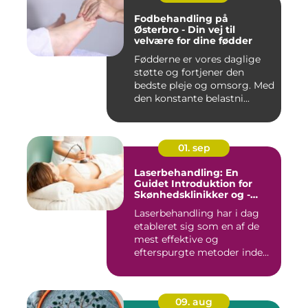
Fodbehandling på
Østerbro - Din vej til
velvære for dine fødder
Fødderne er vores daglige
støtte og fortjener den
bedste pleje og omsorg. Med
den konstante belastni...
01. sep
Laserbehandling: En
Guidet Introduktion for
Skønhedsklinikker og -
Saloner
Laserbehandling har i dag
etableret sig som en af de
mest effektive og
efterspurgte metoder inden
fo...
09. aug