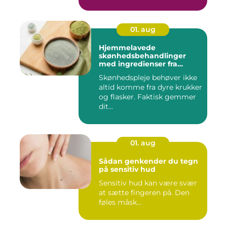
01. aug
Hjemmelavede
skønhedsbehandlinger
med ingredienser fra
køkkenet
Skønhedspleje behøver ikke
altid komme fra dyre krukker
og flasker. Faktisk gemmer
dit...
01. aug
Sådan genkender du tegn
på sensitiv hud
Sensitiv hud kan være svær
at sætte fingeren på. Den
føles måsk...