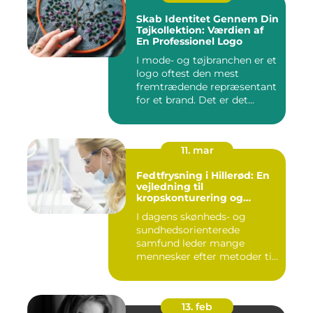
Skab Identitet Gennem Din
Tøjkollektion: Værdien af
En Professionel Logo
I mode- og tøjbranchen er et
logo oftest den mest
fremtrædende repræsentant
for et brand. Det er det...
11. mar
Fedtfrysning i Hillerød: En
vejledning til
kropskonturering og
fedtreduktion
I dagens skønheds- og
sundhedsorienterede
samfund leder mange
mennesker efter metoder til
effektivt ...
13. feb