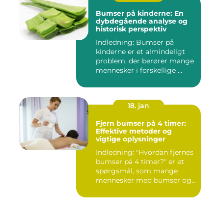
Bumser på kinderne: En
dybdegående analyse og
historisk perspektiv
Indledning: Bumser på
kinderne er et almindeligt
problem, der berører mange
mennesker i forskellige ...
18. jan
Fjern bumser på 4 timer:
Effektive metoder og
vigtige oplysninger
Indledning: "Hvordan fjernes
bumser på 4 timer?" er et
spørgsmål, som mange
mennesker med bumser og...