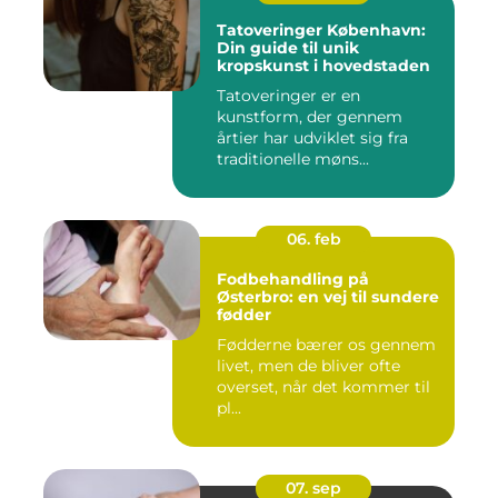
Tatoveringer København:
Din guide til unik
kropskunst i hovedstaden
Tatoveringer er en
kunstform, der gennem
årtier har udviklet sig fra
traditionelle møns...
06. feb
Fodbehandling på
Østerbro: en vej til sundere
fødder
Fødderne bærer os gennem
livet, men de bliver ofte
overset, når det kommer til
pl...
07. sep