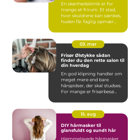
En skønhedsklinik er for
mange et frirum. Et sted,
hvor skuldrene kan sænkes,
huden får faglig opmær...
03. mar
Frisør Ølstykke sådan
finder du den rette salon til
din hverdag
En god klipning handler om
meget mere end bare
hårspidser, der skal studses.
For mange er frisørbesø...
15. aug
DIY hårmasker til
glansfuldt og sundt hår
Hjemmelavede hårmasker