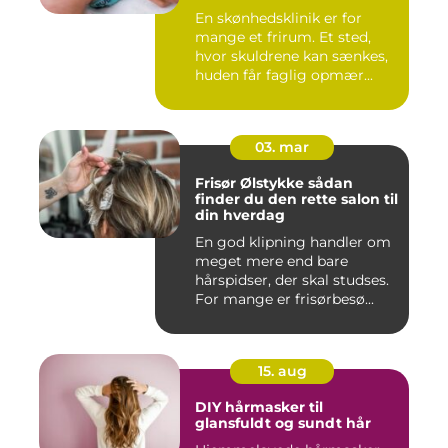
En skønhedsklinik er for
mange et frirum. Et sted,
hvor skuldrene kan sænkes,
huden får faglig opmær...
03. mar
Frisør Ølstykke sådan
finder du den rette salon til
din hverdag
En god klipning handler om
meget mere end bare
hårspidser, der skal studses.
For mange er frisørbesø...
15. aug
DIY hårmasker til
glansfuldt og sundt hår