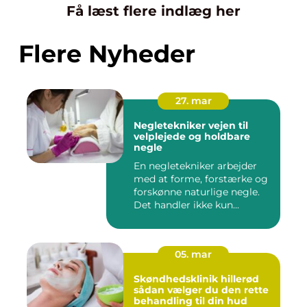
Få læst flere indlæg her
Flere Nyheder
27. mar
Negletekniker vejen til
velplejede og holdbare
negle
En negletekniker arbejder
med at forme, forstærke og
forskønne naturlige negle.
Det handler ikke kun...
05. mar
Skøndhedsklinik hillerød
sådan vælger du den rette
behandling til din hud