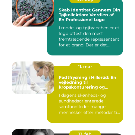
Skab Identitet Gennem Din
Tøjkollektion: Værdien af
En Professionel Logo
I mode- og tøjbranchen er et
logo oftest den mest
fremtrædende repræsentant
for et brand. Det er det...
11. mar
Fedtfrysning i Hillerød: En
vejledning til
kropskonturering og
fedtreduktion
I dagens skønheds- og
sundhedsorienterede
samfund leder mange
mennesker efter metoder til
effektivt ...
13. feb