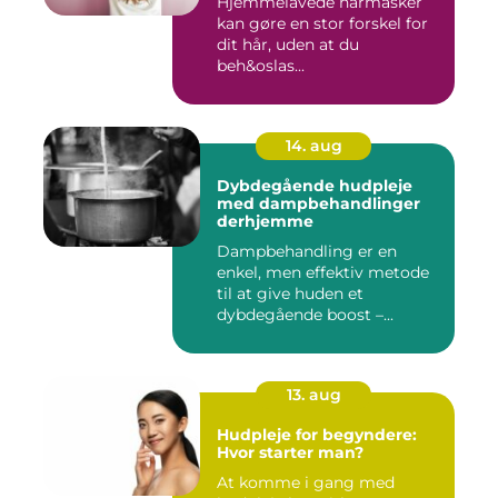
Hjemmelavede hårmasker
kan gøre en stor forskel for
dit hår, uden at du
beh&oslas...
14. aug
Dybdegående hudpleje
med dampbehandlinger
derhjemme
Dampbehandling er en
enkel, men effektiv metode
til at give huden et
dybdegående boost –...
13. aug
Hudpleje for begyndere:
Hvor starter man?
At komme i gang med