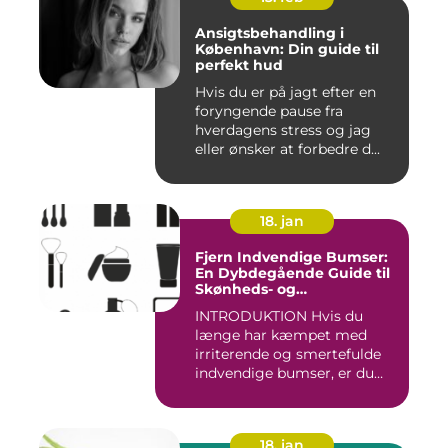
Ansigtsbehandling i
København: Din guide til
perfekt hud
Hvis du er på jagt efter en
foryngende pause fra
hverdagens stress og jag
eller ønsker at forbedre d...
18. jan
Fjern Indvendige Bumser:
En Dybdegående Guide til
Skønheds- og
Kosmetikforbrugere
INTRODUKTION Hvis du
længe har kæmpet med
irriterende og smertefulde
indvendige bumser, er du
ikke ...
18. jan