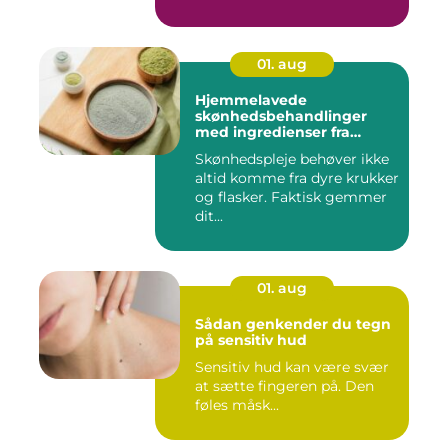
01. aug
Hjemmelavede
skønhedsbehandlinger
med ingredienser fra
køkkenet
Skønhedspleje behøver ikke
altid komme fra dyre krukker
og flasker. Faktisk gemmer
dit...
01. aug
Sådan genkender du tegn
på sensitiv hud
Sensitiv hud kan være svær
at sætte fingeren på. Den
føles måsk...