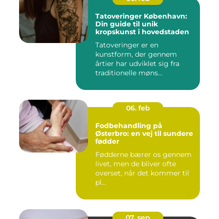
Tatoveringer København:
Din guide til unik
kropskunst i hovedstaden
Tatoveringer er en
kunstform, der gennem
årtier har udviklet sig fra
traditionelle møns...
06. feb
Fodbehandling på
Østerbro: en vej til sundere
fødder
Fødderne bærer os gennem
livet, men de bliver ofte
overset, når det kommer til
pl...
07. sep