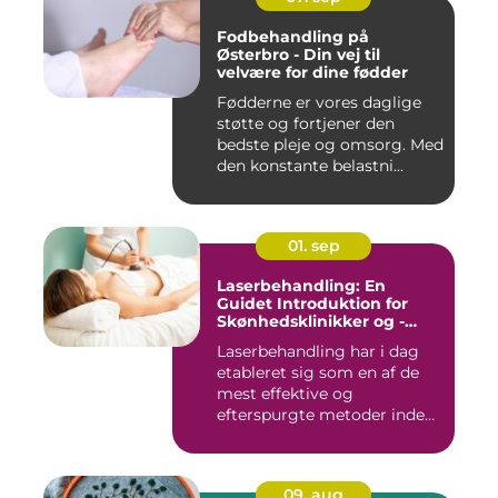
Fodbehandling på
Østerbro - Din vej til
velvære for dine fødder
Fødderne er vores daglige
støtte og fortjener den
bedste pleje og omsorg. Med
den konstante belastni...
01. sep
Laserbehandling: En
Guidet Introduktion for
Skønhedsklinikker og -
Saloner
Laserbehandling har i dag
etableret sig som en af de
mest effektive og
efterspurgte metoder inden
fo...
09. aug