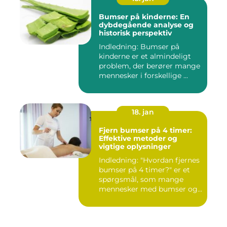
Bumser på kinderne: En
dybdegående analyse og
historisk perspektiv
Indledning: Bumser på
kinderne er et almindeligt
problem, der berører mange
mennesker i forskellige ...
18. jan
Fjern bumser på 4 timer:
Effektive metoder og
vigtige oplysninger
Indledning: "Hvordan fjernes
bumser på 4 timer?" er et
spørgsmål, som mange
mennesker med bumser og...