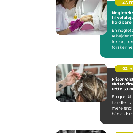
27. 
Negleteknike
til velple
holdbare
En neglet
arbejder 
forme, fo
forskønne
negle. Det
ikke kun...
03. 
Frisør Øl
sådan fin
rette salo
hverdag
En god kl
handler 
mere end 
hårspidser
studses. 
er frisørbe