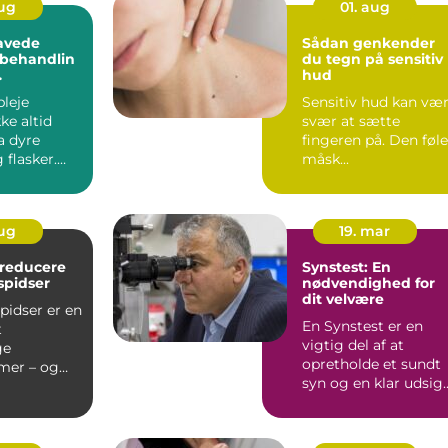
aug
01. aug
avede
Sådan genkender
behandlin
du tegn på sensitiv
hud
ser fra
leje
Sensitiv hud kan væ
ke altid
svær at sætte
 dyre
fingeren på. Den føl
 flasker.
måsk...
mmer dit...
aug
19. mar
t reducere
Synstest: En
spidser
nødvendighed for
dit velvære
pidser er en
En Synstest er en
t
vigtig del af at
ge
opretholde et sundt
mer – og
syn og en klar udsig
 de mest...
på livet. Uanset ...