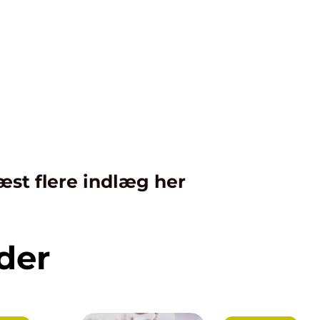
æst flere indlæg her
der