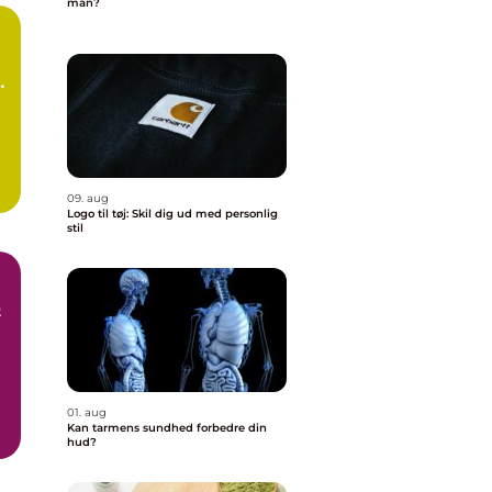
man?
e
09. aug
Logo til tøj: Skil dig ud med personlig
stil
t
t
01. aug
Kan tarmens sundhed forbedre din
hud?