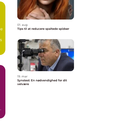
01. aug
re
Tips til at reducere spaltede spidser
es
19. mar
Synstest: En nødvendighed for dit
velvære
t