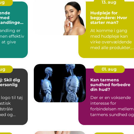
aug
13. aug
ende
Hudpleje for
 med
begyndere: Hvor
andlinger
starter man?
me
ndling er
At komme i gang
men effektiv
med hudpleje kan
 at give
virke overvældende
med alle produkter,
nde boost
rutiner og råd, ...
aug
01. aug
j: Skil dig
Kan tarmens
ersonlig
sundhed forbedre
din hud?
logo til tøj
Der er en voksende
astisk
interesse for
stråle
forbindelsen mellem
hed og
tarmens sundhed og
hudens tilstand – og
m...