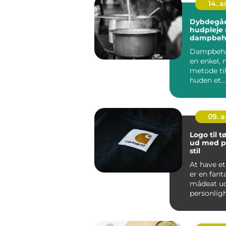
14. 
Dybdegå
hudpleje
dampbeh
derhjem
Dampbeha
en enkel, 
metode til
huden et
dybdegåe
–...
09. 
Logo til tø
ud med p
stil
At have et 
er en fant
mådeat ud
personlig
skabe et...