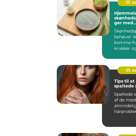
01. 
Hjemmel
skønheds
ger med
ingredien
Skønhedsp
køkkenet
behøver ik
komme fra
krukker og
Faktisk ge
01. 
Tips til a
spaltede 
Spaltede s
af de mes
almindeli
hårproble
også en af