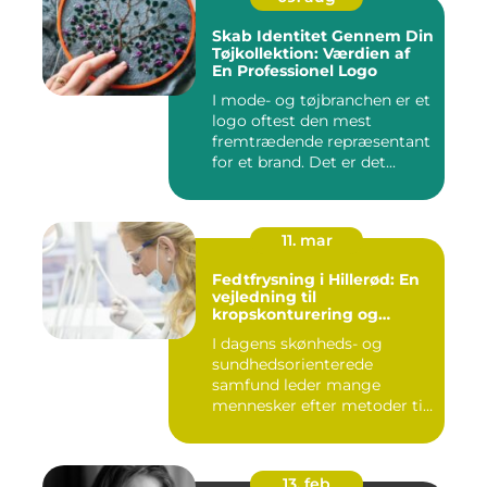
Skab Identitet Gennem Din
Tøjkollektion: Værdien af
En Professionel Logo
I mode- og tøjbranchen er et
logo oftest den mest
fremtrædende repræsentant
for et brand. Det er det...
11. mar
Fedtfrysning i Hillerød: En
vejledning til
kropskonturering og
fedtreduktion
I dagens skønheds- og
sundhedsorienterede
samfund leder mange
mennesker efter metoder til
effektivt ...
13. feb