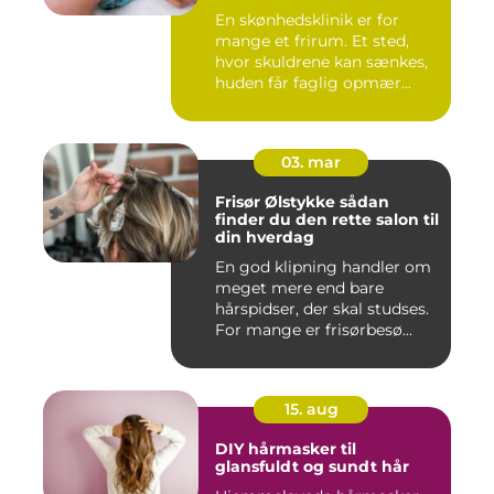
En skønhedsklinik er for
mange et frirum. Et sted,
hvor skuldrene kan sænkes,
huden får faglig opmær...
03. mar
Frisør Ølstykke sådan
finder du den rette salon til
din hverdag
En god klipning handler om
meget mere end bare
hårspidser, der skal studses.
For mange er frisørbesø...
15. aug
DIY hårmasker til
glansfuldt og sundt hår