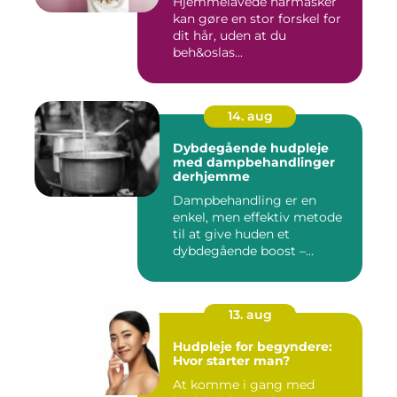
Hjemmelavede hårmasker
kan gøre en stor forskel for
dit hår, uden at du
beh&oslas...
14. aug
Dybdegående hudpleje
med dampbehandlinger
derhjemme
Dampbehandling er en
enkel, men effektiv metode
til at give huden et
dybdegående boost –...
13. aug
Hudpleje for begyndere:
Hvor starter man?
At komme i gang med