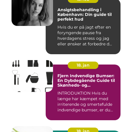
Ansigtsbehandling i
København: Din guide til
perfekt hud
Hvis du er på jagt efter en
foryngende pause fra
hverdagens stress og jag
eller ønsker at forbedre d...
18. jan
Fjern Indvendige Bumser:
En Dybdegående Guide til
Skønheds- og
Kosmetikforbrugere
INTRODUKTION Hvis du
længe har kæmpet med
irriterende og smertefulde
indvendige bumser, er du
ikke ...
18. jan