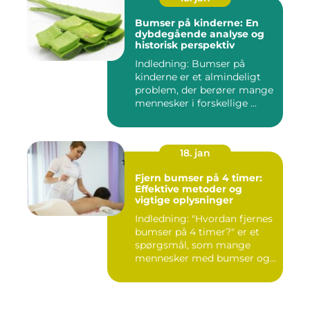
Bumser på kinderne: En
dybdegående analyse og
historisk perspektiv
Indledning: Bumser på
kinderne er et almindeligt
problem, der berører mange
mennesker i forskellige ...
18. jan
Fjern bumser på 4 timer:
Effektive metoder og
vigtige oplysninger
Indledning: "Hvordan fjernes
bumser på 4 timer?" er et
spørgsmål, som mange
mennesker med bumser og...