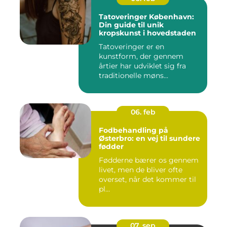
Tatoveringer København:
Din guide til unik
kropskunst i hovedstaden
Tatoveringer er en
kunstform, der gennem
årtier har udviklet sig fra
traditionelle møns...
06. feb
Fodbehandling på
Østerbro: en vej til sundere
fødder
Fødderne bærer os gennem
livet, men de bliver ofte
overset, når det kommer til
pl...
07. sep