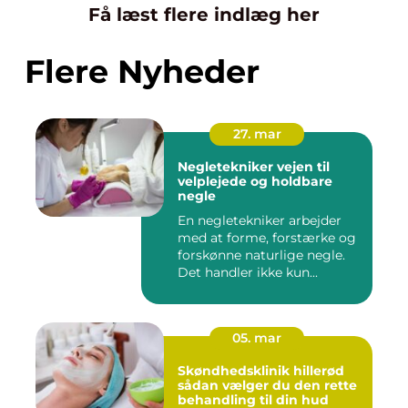
Få læst flere indlæg her
Flere Nyheder
27. mar
Negletekniker vejen til
velplejede og holdbare
negle
En negletekniker arbejder
med at forme, forstærke og
forskønne naturlige negle.
Det handler ikke kun...
05. mar
Skøndhedsklinik hillerød
sådan vælger du den rette
behandling til din hud