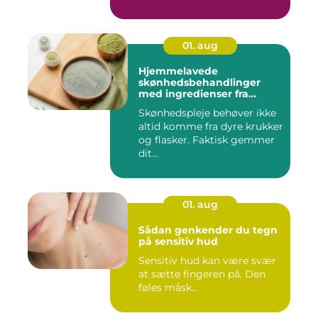
01. aug
Hjemmelavede
skønhedsbehandlinger
med ingredienser fra
køkkenet
Skønhedspleje behøver ikke
altid komme fra dyre krukker
og flasker. Faktisk gemmer
dit...
01. aug
Sådan genkender du tegn
på sensitiv hud
Sensitiv hud kan være svær
at sætte fingeren på. Den
føles måsk...