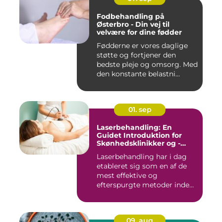
Fodbehandling på
Østerbro - Din vej til
velvære for dine fødder
Fødderne er vores daglige
støtte og fortjener den
bedste pleje og omsorg. Med
den konstante belastni...
01. sep
Laserbehandling: En
Guidet Introduktion for
Skønhedsklinikker og -
Saloner
Laserbehandling har i dag
etableret sig som en af de
mest effektive og
efterspurgte metoder inden
fo...
09. aug