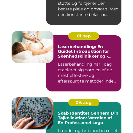
støtte og fortjener den
bedste pleje og omsorg. Med
den konstante belastni...
01. sep
Laserbehandling: En
Guidet Introduktion for
Skønhedsklinikker og -
Saloner
Laserbehandling har i dag
etableret sig som en af de
mest effektive og
efterspurgte metoder inden
fo...
09. aug
Skab Identitet Gennem Din
Tøjkollektion: Værdien af
En Professionel Logo
I mode- og tøjbranchen er et