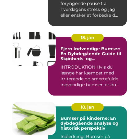
foryngende pause fra
hverdagens stress og jag
eller ønsker at forbedre d...
18. jan
Fjern Indvendige Bumser:
En Dybdegående Guide til
Skønheds- og
Kosmetikforbrugere
INTRODUKTION Hvis du
længe har kæmpet med
irriterende og smertefulde
indvendige bumser, er du
ikke ...
18. jan
Bumser på kinderne: En
dybdegående analyse og
historisk perspektiv
Indledning: Bumser på