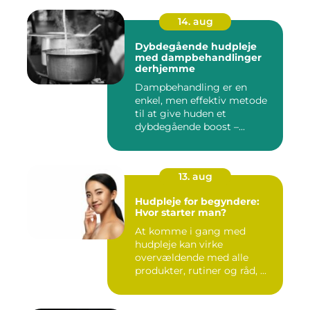
14. aug
Dybdegående hudpleje
med dampbehandlinger
derhjemme
Dampbehandling er en
enkel, men effektiv metode
til at give huden et
dybdegående boost –...
13. aug
Hudpleje for begyndere:
Hvor starter man?
At komme i gang med
hudpleje kan virke
overvældende med alle
produkter, rutiner og råd, ...