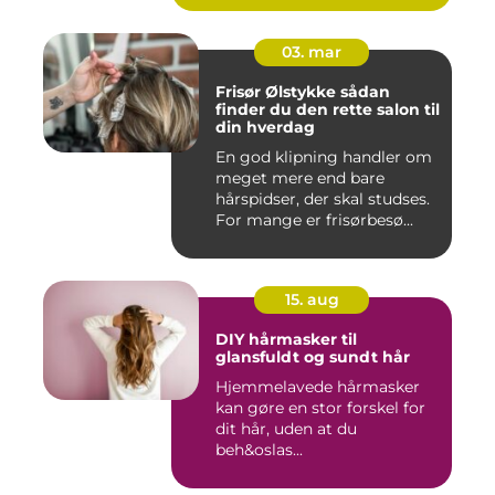
03. mar
Frisør Ølstykke sådan
finder du den rette salon til
din hverdag
En god klipning handler om
meget mere end bare
hårspidser, der skal studses.
For mange er frisørbesø...
15. aug
DIY hårmasker til
glansfuldt og sundt hår
Hjemmelavede hårmasker
kan gøre en stor forskel for
dit hår, uden at du
beh&oslas...