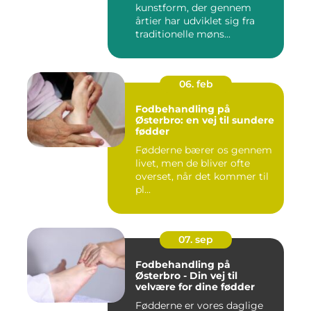
kunstform, der gennem
årtier har udviklet sig fra
traditionelle møns...
06. feb
Fodbehandling på
Østerbro: en vej til sundere
fødder
Fødderne bærer os gennem
livet, men de bliver ofte
overset, når det kommer til
pl...
07. sep
Fodbehandling på
Østerbro - Din vej til
velvære for dine fødder
Fødderne er vores daglige