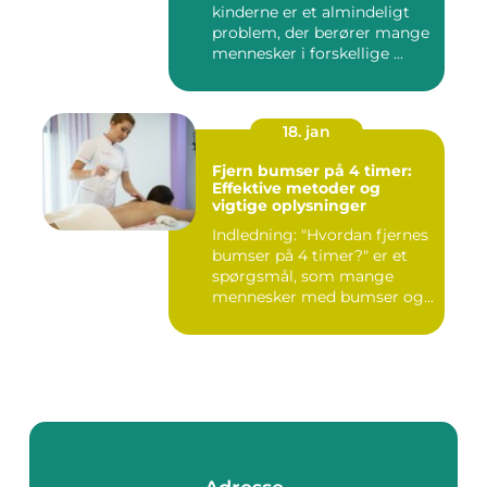
kinderne er et almindeligt
problem, der berører mange
mennesker i forskellige ...
18. jan
Fjern bumser på 4 timer:
Effektive metoder og
vigtige oplysninger
Indledning: "Hvordan fjernes
bumser på 4 timer?" er et
spørgsmål, som mange
mennesker med bumser og...