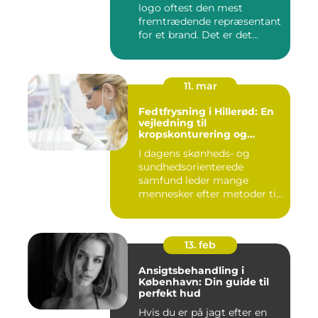
logo oftest den mest
fremtrædende repræsentant
for et brand. Det er det...
11. mar
Fedtfrysning i Hillerød: En
vejledning til
kropskonturering og
fedtreduktion
I dagens skønheds- og
sundhedsorienterede
samfund leder mange
mennesker efter metoder til
effektivt ...
13. feb
Ansigtsbehandling i
København: Din guide til
perfekt hud
Hvis du er på jagt efter en