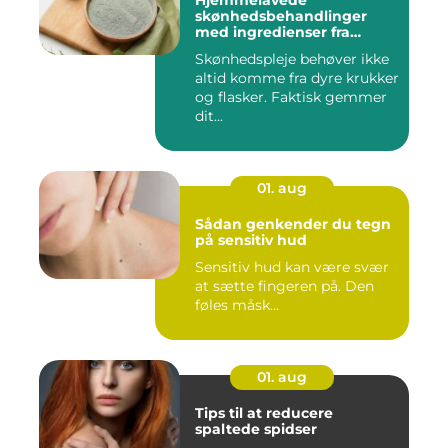
Hjemmelavede
skønhedsbehandlinger
med ingredienser fra
køkkenet
Skønhedspleje behøver ikke
altid komme fra dyre krukker
og flasker. Faktisk gemmer
dit...
01. aug
Sådan genkender du tegn
på sensitiv hud
Sensitiv hud kan være svær
at sætte fingeren på. Den
føles måsk...
01. aug
Tips til at reducere
spaltede spidser