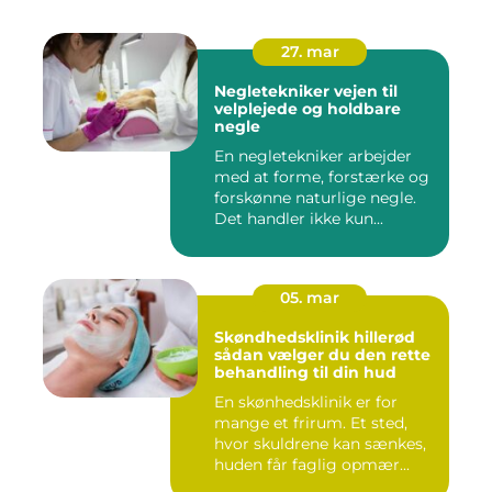
27. mar
Negletekniker vejen til
velplejede og holdbare
negle
En negletekniker arbejder
med at forme, forstærke og
forskønne naturlige negle.
Det handler ikke kun...
05. mar
Skøndhedsklinik hillerød
sådan vælger du den rette
behandling til din hud
En skønhedsklinik er for
mange et frirum. Et sted,
hvor skuldrene kan sænkes,
huden får faglig opmær...