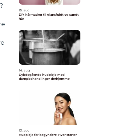
?
15. aug
n
DIY hårmasker til glansfuldt og sundt
hår
re
re
14. aug
Dybdegående hudpleje med
dampbehandlinger derhjemme
13. aug
Hudpleje for begyndere: Hvor starter