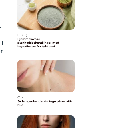
f
.
01. aug
Hjemmelavede
il
skønhedsbehandlinger med
ingredienser fra køkkenet
et
01. aug
Sådan genkender du tegn på sensitiv
hud
l