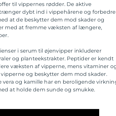
fer til vippernes rødder. De aktive
trænger dybt ind i vippehårene og forbedre
 med at de beskytter dem mod skader og
per med at fremme væksten af længere,
per.
enser i serum til øjenvipper inkluderer
raler og planteekstrakter. Peptider er kendt
mulere væksten af vipperne, mens vitaminer o
il vipperne og beskytter dem mod skader.
 vera og kamille har en beroligende virknin
med at holde dem sunde og smukke.