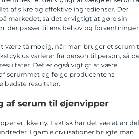
og fremmest er det vigtigt at vælge et serum a
illet af sikre og effektive ingredienser. Der
 markedet, så det er vigtigt at gøre sin
m, der passer til ens behov og forventninger
at være tålmodig, når man bruger et serum t
tcyklus varierer fra person til person, så d
 resultater. Det er også vigtigt at være
af serummet og følge producentens
e bedste resultater.
g af serum til øjenvipper
pper er ikke ny. Faktisk har det været en de
ndreder. I gamle civilisationer brugte man