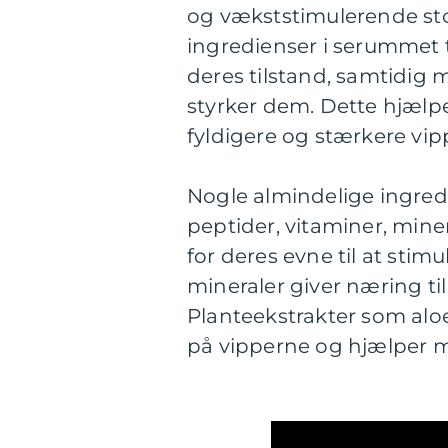
og vækststimulerende stof
ingredienser i serummet 
deres tilstand, samtidig
styrker dem. Dette hjæl
fyldigere og stærkere vip
Nogle almindelige ingredi
peptider, vitaminer, mine
for deres evne til at sti
mineraler giver næring t
Planteekstrakter som aloe
på vipperne og hjælper 