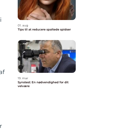
i
01. aug
Tips til at reducere spaltede spidser
af
19. mar
Synstest: En nødvendighed for dit
velvære
r