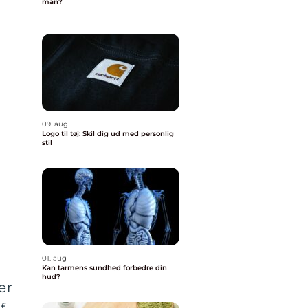
man?
09. aug
Logo til tøj: Skil dig ud med personlig
stil
01. aug
Kan tarmens sundhed forbedre din
hud?
er