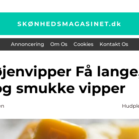
SKØNHEDSMAGASINET.
dk
Annoncering
Om Os
Cookies
Kontakt Os
 og smukke vipper
en
Hudpl