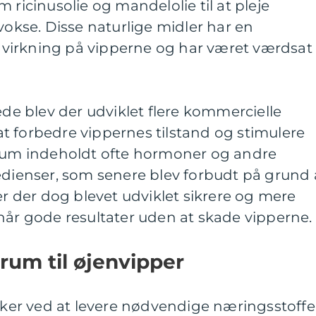
 ricinusolie og mandelolie til at pleje
vokse. Disse naturlige midler har en
irkning på vipperne og har været værdsat 
ede blev der udviklet flere kommercielle
t forbedre vippernes tilstand og stimulere
erum indeholdt ofte hormoner og andre
edienser, som senere blev forbudt på grund 
er der dog blevet udviklet sikrere og mere
når gode resultater uden at skade vipperne.
rum til øjenvipper
irker ved at levere nødvendige næringsstoffe