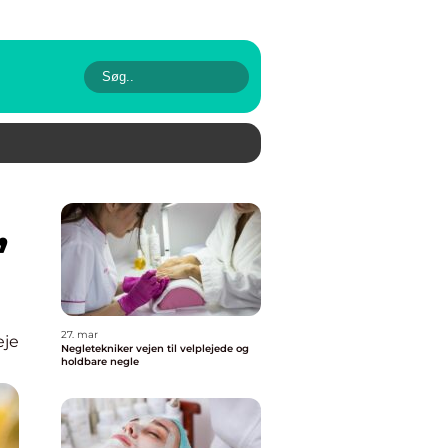
27. mar
eje
Negletekniker vejen til velplejede og
holdbare negle