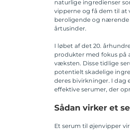
naturlige ingredienser som
vipperne og få dem til at 
beroligende og nærende v
årtusinder.
I løbet af det 20. århundr
produkter med fokus på a
væksten. Disse tidlige s
potentielt skadelige ingr
deres bivirkninger. I dag 
effektive serumer, der op
Sådan virker et se
Et serum til øjenvipper v