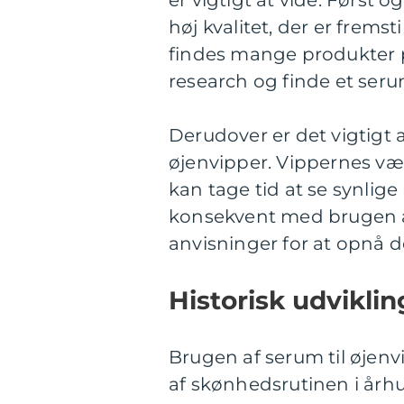
er vigtigt at vide. Først 
høj kvalitet, der er fremst
findes mange produkter på
research og finde et seru
Derudover er det vigtigt 
øjenvipper. Vippernes væks
kan tage tid at se synlige
konsekvent med brugen 
anvisninger for at opnå d
Historisk udviklin
Brugen af serum til øjenvi
af skønhedsrutinen i århu