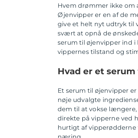
Hvem drømmer ikke om at
Øjenvipper er en af de m
give et helt nyt udtryk t
svært at opnå de ønsked
serum til øjenvipper ind i 
vippernes tilstand og sti
Hvad er et serum 
Et serum til øjenvipper er
nøje udvalgte ingrediense
dem til at vokse længere
direkte på vipperne ved hj
hurtigt af vipperødderne
næring.