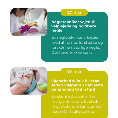
27. mar
Negletekniker vejen til
velplejede og holdbare
negle
En negletekniker arbejder
med at forme, forstærke og
forskønne naturlige negle.
Det handler ikke kun...
05. mar
Skøndhedsklinik hillerød
sådan vælger du den rette
behandling til din hud
En skønhedsklinik er for
mange et frirum. Et sted,
hvor skuldrene kan sænkes,
huden får faglig opmær...