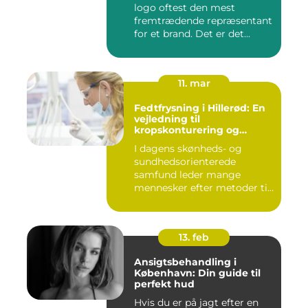
logo oftest den mest
fremtrædende repræsentant
for et brand. Det er det...
11. mar
Fedtfrysning i Hillerød: En
vejledning til
kropskonturering og
fedtreduktion
I dagens skønheds- og
sundhedsorienterede
samfund leder mange
mennesker efter metoder til
effektivt ...
13. feb
Ansigtsbehandling i
København: Din guide til
perfekt hud
Hvis du er på jagt efter en