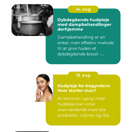
14. aug
Dybdegående hudpleje
med dampbehandlinger
derhjemme
Dampbehandling er en
enkel, men effektiv metode
til at give huden et
dybdegående boost –...
13. aug
Hudpleje for begyndere:
Hvor starter man?
At komme i gang med
hudpleje kan virke
overvældende med alle
produkter, rutiner og råd, ...