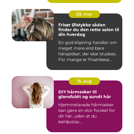
03. mar
Frisør Ølstykke sådan
finder du den rette salon til
din hverdag
En god klipning handler om
meget mere end bare
hårspidser, der skal studses.
For mange er frisørbesø...
15. aug
DIY hårmasker til
glansfuldt og sundt hår
Hjemmelavede hårmasker
kan gøre en stor forskel for
dit hår, uden at du
beh&oslas...