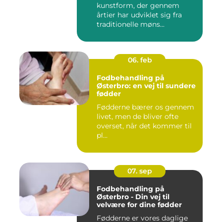
kunstform, der gennem
årtier har udviklet sig fra
traditionelle møns...
06. feb
Fodbehandling på
Østerbro: en vej til sundere
fødder
Fødderne bærer os gennem
livet, men de bliver ofte
overset, når det kommer til
pl...
07. sep
Fodbehandling på
Østerbro - Din vej til
velvære for dine fødder
Fødderne er vores daglige