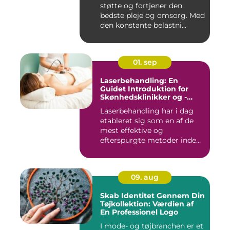
støtte og fortjener den
bedste pleje og omsorg. Med
den konstante belastni...
01. sep
Laserbehandling: En
Guidet Introduktion for
Skønhedsklinikker og -
Saloner
Laserbehandling har i dag
etableret sig som en af de
mest effektive og
efterspurgte metoder inden
fo...
09. aug
Skab Identitet Gennem Din
Tøjkollektion: Værdien af
En Professionel Logo
I mode- og tøjbranchen er et