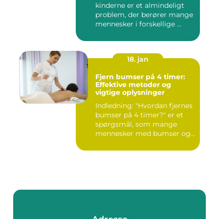
kinderne er et almindeligt
problem, der berører mange
mennesker i forskellige ...
18. jan
Fjern bumser på 4 timer:
Effektive metoder og
vigtige oplysninger
Indledning: "Hvordan fjernes
bumser på 4 timer?" er et
spørgsmål, som mange
mennesker med bumser og...