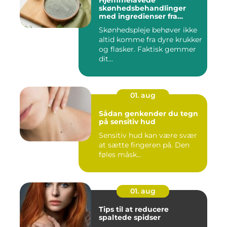
Hjemmelavede
skønhedsbehandlinger
med ingredienser fra
køkkenet
Skønhedspleje behøver ikke
altid komme fra dyre krukker
og flasker. Faktisk gemmer
dit...
01. aug
Sådan genkender du tegn
på sensitiv hud
Sensitiv hud kan være svær
at sætte fingeren på. Den
føles måsk...
01. aug
Tips til at reducere
spaltede spidser