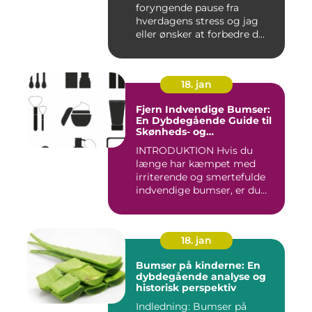
foryngende pause fra
hverdagens stress og jag
eller ønsker at forbedre d...
18. jan
Fjern Indvendige Bumser:
En Dybdegående Guide til
Skønheds- og
Kosmetikforbrugere
INTRODUKTION Hvis du
længe har kæmpet med
irriterende og smertefulde
indvendige bumser, er du
ikke ...
18. jan
Bumser på kinderne: En
dybdegående analyse og
historisk perspektiv
Indledning: Bumser på