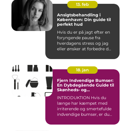
13. feb
Ansigtsbehandling i
København: Din guide til
perfekt hud
Hvis du er på jagt efter en
foryngende pause fra
hverdagens stress og jag
eller ønsker at forbedre d...
18. jan
Fjern Indvendige Bumser:
En Dybdegående Guide til
Skønheds- og
Kosmetikforbrugere
INTRODUKTION Hvis du
længe har kæmpet med
irriterende og smertefulde
indvendige bumser, er du
ikke ...