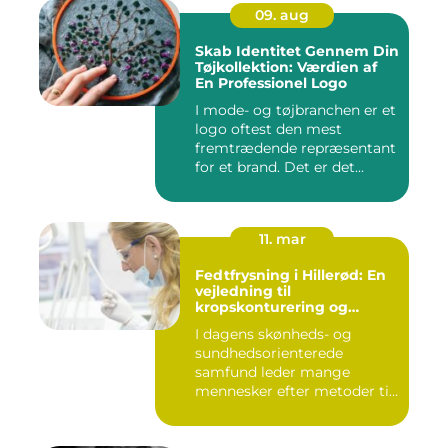
09. aug
Skab Identitet Gennem Din
Tøjkollektion: Værdien af
En Professionel Logo
I mode- og tøjbranchen er et
logo oftest den mest
fremtrædende repræsentant
for et brand. Det er det...
11. mar
Fedtfrysning i Hillerød: En
vejledning til
kropskonturering og
fedtreduktion
I dagens skønheds- og
sundhedsorienterede
samfund leder mange
mennesker efter metoder til
effektivt ...