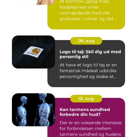
At komme i gang med
hudpleje kan virke
overvældende med alle
produkter, rutiner og råd, ...
09. aug
Logo til tøj: Skil dig ud med
personlig stil
At have et logo til tøj er en
fantastisk mådeat udstråle
personlighed og skabe et...
01. aug
Kan tarmens sundhed
forbedre din hud?
Der er en voksende interesse
for forbindelsen mellem
tarmens sundhed og hudens