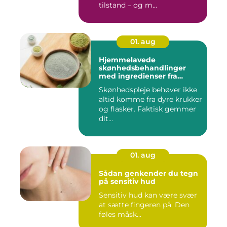
tilstand – og m...
01. aug
Hjemmelavede
skønhedsbehandlinger
med ingredienser fra
køkkenet
Skønhedspleje behøver ikke
altid komme fra dyre krukker
og flasker. Faktisk gemmer
dit...
01. aug
Sådan genkender du tegn
på sensitiv hud
Sensitiv hud kan være svær
at sætte fingeren på. Den
føles måsk...