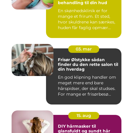
behandling til din hud
En skønhedsklinik er for
mange et frirum. Et sted,
hvor skuldrene kan sænkes,
huden får faglig opmær...
03. mar
Frisør Ølstykke sådan
finder du den rette salon til
din hverdag
En god klipning handler om
meget mere end bare
hårspidser, der skal studses.
For mange er frisørbesø...
15. aug
DIY hårmasker til
glansfuldt og sundt hår