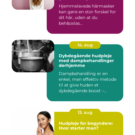
Hjemmelavede hårmasker
kan gøre en stor forskel for
dit hår, uden at du
beh&oslas...
14. aug
Dybdegående hudpleje
med dampbehandlinger
derhjemme
Dampbehandling er en
enkel, men effektiv metode
til at give huden et
dybdegående boost –...
13. aug
Hudpleje for begyndere:
Hvor starter man?