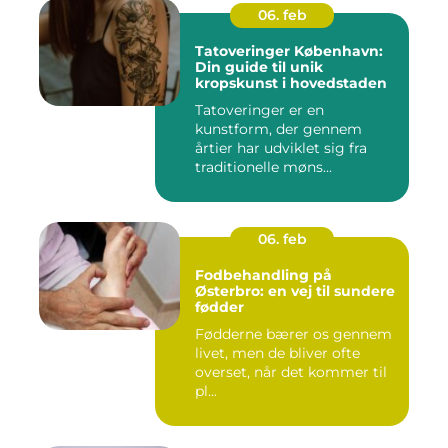
06. feb
Tatoveringer København:
Din guide til unik
kropskunst i hovedstaden
Tatoveringer er en
kunstform, der gennem
årtier har udviklet sig fra
traditionelle møns...
06. feb
Fodbehandling på
Østerbro: en vej til sundere
fødder
Fødderne bærer os gennem
livet, men de bliver ofte
overset, når det kommer til
pl...