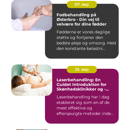
07. sep
Fodbehandling på
Østerbro - Din vej til
velvære for dine fødder
Fødderne er vores daglige
støtte og fortjener den
bedste pleje og omsorg. Med
den konstante belastni...
01. sep
Laserbehandling: En
Guidet Introduktion for
Skønhedsklinikker og -
Saloner
Laserbehandling har i dag
etableret sig som en af de
mest effektive og
efterspurgte metoder inden
fo...