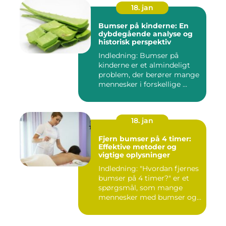
18. jan
Bumser på kinderne: En
dybdegående analyse og
historisk perspektiv
Indledning: Bumser på
kinderne er et almindeligt
problem, der berører mange
mennesker i forskellige ...
18. jan
Fjern bumser på 4 timer:
Effektive metoder og
vigtige oplysninger
Indledning: "Hvordan fjernes
bumser på 4 timer?" er et
spørgsmål, som mange
mennesker med bumser og...