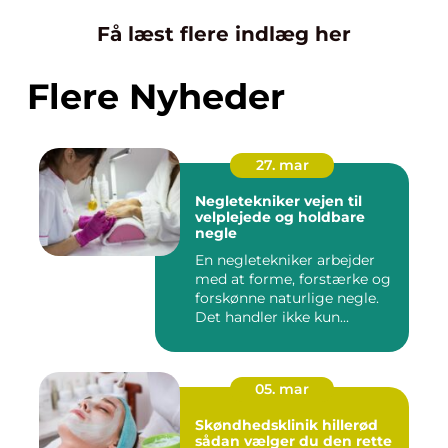
Få læst flere indlæg her
Flere Nyheder
27. mar
Negletekniker vejen til
velplejede og holdbare
negle
En negletekniker arbejder
med at forme, forstærke og
forskønne naturlige negle.
Det handler ikke kun...
05. mar
Skøndhedsklinik hillerød
sådan vælger du den rette