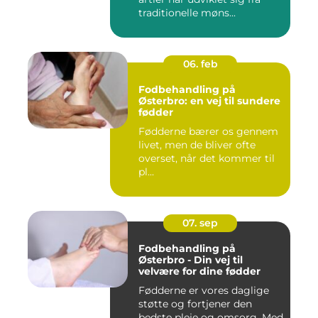
traditionelle møns...
06. feb
Fodbehandling på
Østerbro: en vej til sundere
fødder
Fødderne bærer os gennem
livet, men de bliver ofte
overset, når det kommer til
pl...
07. sep
Fodbehandling på
Østerbro - Din vej til
velvære for dine fødder
Fødderne er vores daglige
støtte og fortjener den
bedste pleje og omsorg. Med