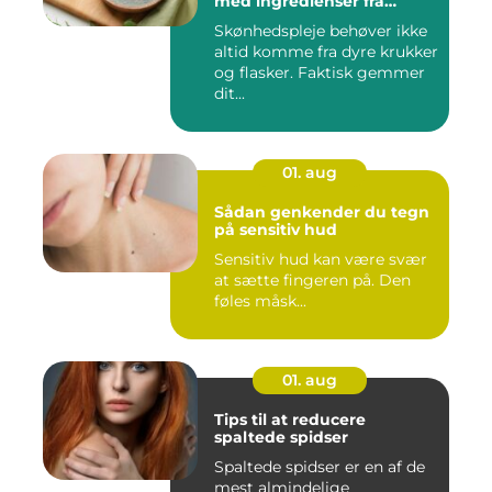
med ingredienser fra
køkkenet
Skønhedspleje behøver ikke
altid komme fra dyre krukker
og flasker. Faktisk gemmer
dit...
01. aug
Sådan genkender du tegn
på sensitiv hud
Sensitiv hud kan være svær
at sætte fingeren på. Den
føles måsk...
01. aug
Tips til at reducere
spaltede spidser
Spaltede spidser er en af de
mest almindelige