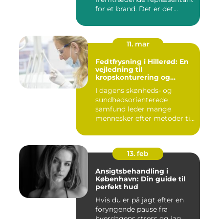
for et brand. Det er det...
11. mar
Fedtfrysning i Hillerød: En
vejledning til
kropskonturering og
fedtreduktion
I dagens skønheds- og
sundhedsorienterede
samfund leder mange
mennesker efter metoder til
effektivt ...
13. feb
Ansigtsbehandling i
København: Din guide til
perfekt hud
Hvis du er på jagt efter en
foryngende pause fra
hverdagens stress og jag