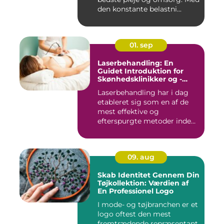
den konstante belastni...
01. sep
Laserbehandling: En
Guidet Introduktion for
Skønhedsklinikker og -
Saloner
Laserbehandling har i dag
etableret sig som en af de
mest effektive og
efterspurgte metoder inden
fo...
09. aug
Skab Identitet Gennem Din
Tøjkollektion: Værdien af
En Professionel Logo
I mode- og tøjbranchen er et
logo oftest den mest
fremtrædende repræsentant