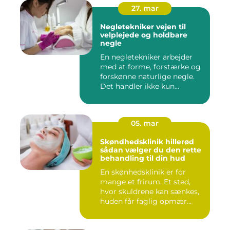
27. mar
Negletekniker vejen til
velplejede og holdbare
negle
En negletekniker arbejder
med at forme, forstærke og
forskønne naturlige negle.
Det handler ikke kun...
05. mar
Skøndhedsklinik hillerød
sådan vælger du den rette
behandling til din hud
En skønhedsklinik er for
mange et frirum. Et sted,
hvor skuldrene kan sænkes,
huden får faglig opmær...