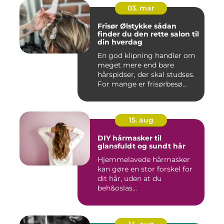
03. mar
Frisør Ølstykke sådan
finder du den rette salon til
din hverdag
En god klipning handler om
meget mere end bare
hårspidser, der skal studses.
For mange er frisørbesø...
15. aug
DIY hårmasker til
glansfuldt og sundt hår
Hjemmelavede hårmasker
kan gøre en stor forskel for
dit hår, uden at du
beh&oslas...