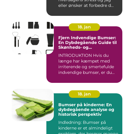
eller ønsker at forbedre d...
18. jan
Fjern Indvendige Bumser:
En Dybdegående Guide til
Skønheds- og
Kosmetikforbrugere
INTRODUKTION Hvis du
længe har kæmpet med
irriterende og smertefulde
indvendige bumser, er du
ikke ...
18. jan
Bumser på kinderne: En
dybdegående analyse og
historisk perspektiv
Indledning: Bumser på
kinderne er et almindeligt
problem, der berører mange