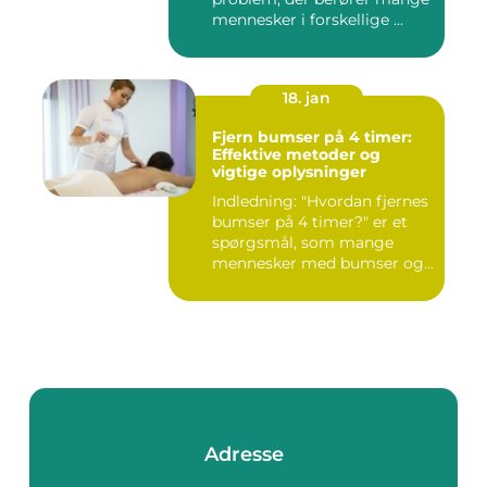
mennesker i forskellige ...
18. jan
Fjern bumser på 4 timer:
Effektive metoder og
vigtige oplysninger
Indledning: "Hvordan fjernes
bumser på 4 timer?" er et
spørgsmål, som mange
mennesker med bumser og...
Adresse