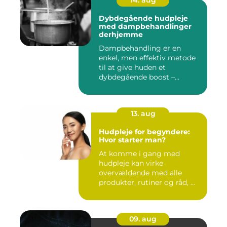
14. aug
Dybdegående hudpleje
med dampbehandlinger
derhjemme
Dampbehandling er en
enkel, men effektiv metode
til at give huden et
dybdegående boost –...
13. aug
Hudpleje for begyndere:
Hvor starter man?
At komme i gang med
hudpleje kan virke
overvældende med alle
produkter, rutiner og råd, ...
09. aug