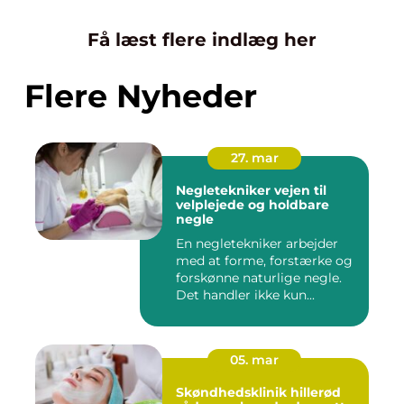
Få læst flere indlæg her
Flere Nyheder
27. mar
Negletekniker vejen til
velplejede og holdbare
negle
En negletekniker arbejder
med at forme, forstærke og
forskønne naturlige negle.
Det handler ikke kun...
05. mar
Skøndhedsklinik hillerød