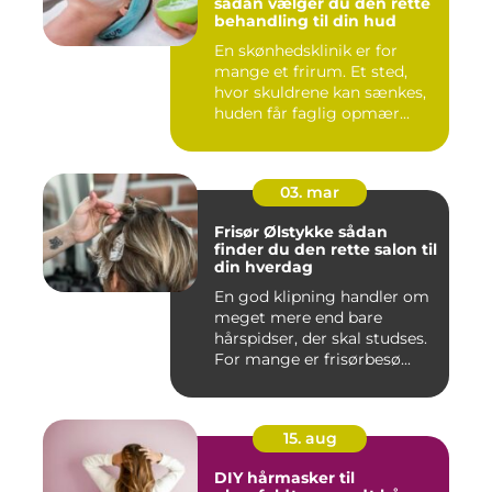
sådan vælger du den rette
behandling til din hud
En skønhedsklinik er for
mange et frirum. Et sted,
hvor skuldrene kan sænkes,
huden får faglig opmær...
03. mar
Frisør Ølstykke sådan
finder du den rette salon til
din hverdag
En god klipning handler om
meget mere end bare
hårspidser, der skal studses.
For mange er frisørbesø...
15. aug
DIY hårmasker til