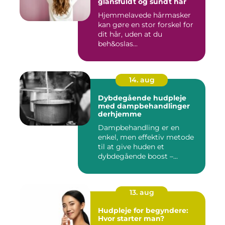
glansfuldt og sundt hår
Hjemmelavede hårmasker
kan gøre en stor forskel for
dit hår, uden at du
beh&oslas...
14. aug
Dybdegående hudpleje
med dampbehandlinger
derhjemme
Dampbehandling er en
enkel, men effektiv metode
til at give huden et
dybdegående boost –...
13. aug
Hudpleje for begyndere:
Hvor starter man?