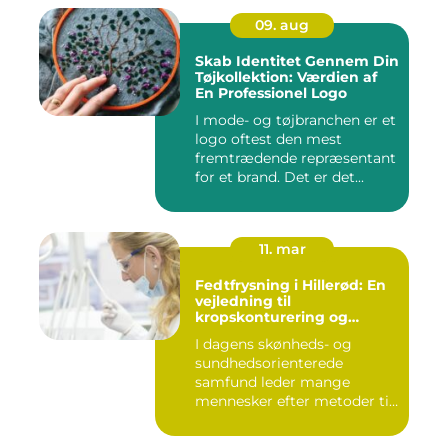
09. aug
Skab Identitet Gennem Din
Tøjkollektion: Værdien af
En Professionel Logo
I mode- og tøjbranchen er et
logo oftest den mest
fremtrædende repræsentant
for et brand. Det er det...
11. mar
Fedtfrysning i Hillerød: En
vejledning til
kropskonturering og
fedtreduktion
I dagens skønheds- og
sundhedsorienterede
samfund leder mange
mennesker efter metoder til
effektivt ...