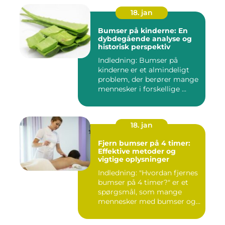
18. jan
Bumser på kinderne: En
dybdegående analyse og
historisk perspektiv
Indledning: Bumser på
kinderne er et almindeligt
problem, der berører mange
mennesker i forskellige ...
18. jan
Fjern bumser på 4 timer:
Effektive metoder og
vigtige oplysninger
Indledning: "Hvordan fjernes
bumser på 4 timer?" er et
spørgsmål, som mange
mennesker med bumser og...