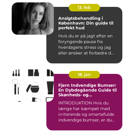
13. feb
Ansigtsbehandling i
København: Din guide til
perfekt hud
Hvis du er på jagt efter en
foryngende pause fra
hverdagens stress og jag
eller ønsker at forbedre d...
18. jan
Fjern Indvendige Bumser:
En Dybdegående Guide til
Skønheds- og
Kosmetikforbrugere
INTRODUKTION Hvis du
længe har kæmpet med
irriterende og smertefulde
indvendige bumser, er du
ikke ...