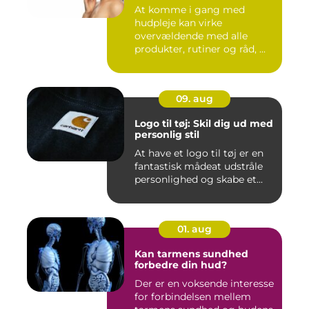
At komme i gang med
hudpleje kan virke
overvældende med alle
produkter, rutiner og råd, ...
09. aug
Logo til tøj: Skil dig ud med
personlig stil
At have et logo til tøj er en
fantastisk mådeat udstråle
personlighed og skabe et...
01. aug
Kan tarmens sundhed
forbedre din hud?
Der er en voksende interesse
for forbindelsen mellem