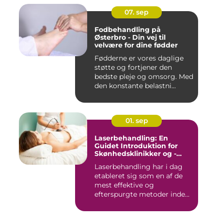
07. sep
Fodbehandling på
Østerbro - Din vej til
velvære for dine fødder
Fødderne er vores daglige
støtte og fortjener den
bedste pleje og omsorg. Med
den konstante belastni...
01. sep
Laserbehandling: En
Guidet Introduktion for
Skønhedsklinikker og -
Saloner
Laserbehandling har i dag
etableret sig som en af de
mest effektive og
efterspurgte metoder inden
fo...