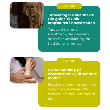
06. feb
Tatoveringer København:
Din guide til unik
kropskunst i hovedstaden
Tatoveringer er en
kunstform, der gennem
årtier har udviklet sig fra
traditionelle møns...
06. feb
Fodbehandling på
Østerbro: en vej til sundere
fødder
Fødderne bærer os gennem
livet, men de bliver ofte
overset, når det kommer til
pl...