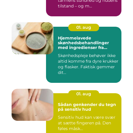
tarmens sundhed og hudens
tilstand – og m...
01. aug
Hjemmelavede
skønhedsbehandlinger
med ingredienser fra
køkkenet
Skønhedspleje behøver ikke
altid komme fra dyre krukker
og flasker. Faktisk gemmer
dit...
01. aug
Sådan genkender du tegn
på sensitiv hud
Sensitiv hud kan være svær
at sætte fingeren på. Den
føles måsk...