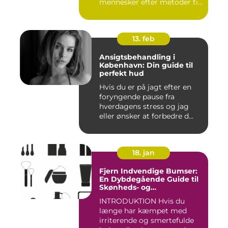
mennesker efter metoder til
effektivt ...
13. feb
Ansigtsbehandling i
København: Din guide til
perfekt hud
Hvis du er på jagt efter en
foryngende pause fra
hverdagens stress og jag
eller ønsker at forbedre d...
18. jan
Fjern Indvendige Bumser:
En Dybdegående Guide til
Skønheds- og
Kosmetikforbrugere
INTRODUKTION Hvis du
længe har kæmpet med
irriterende og smertefulde