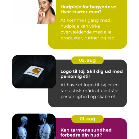
Hudpleje for begyndere:
Hvor starter man?
At komme i gang med
hudpleje kan virke
overvældende med alle
produkter, rutiner og råd, ...
09. aug
Logo til tøj: Skil dig ud med
personlig stil
At have et logo til tøj er en
fantastisk mådeat udstråle
personlighed og skabe et...
01. aug
Kan tarmens sundhed
forbedre din hud?