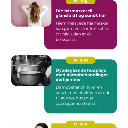
15. aug
DIY hårmasker til
glansfuldt og sundt hår
Hjemmelavede hårmasker
kan gøre en stor forskel for
dit hår, uden at du
beh&oslas...
14. aug
Dybdegående hudpleje
med dampbehandlinger
derhjemme
Dampbehandling er en
enkel, men effektiv metode
til at give huden et
dybdegående boost –...
13. aug