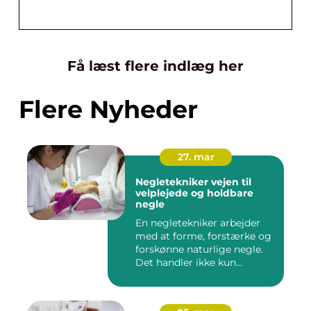
Få læst flere indlæg her
Flere Nyheder
27. mar
Negletekniker vejen til
velplejede og holdbare
negle
En negletekniker arbejder
med at forme, forstærke og
forskønne naturlige negle.
Det handler ikke kun...