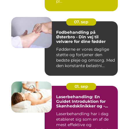
pl...
07. sep
Fodbehandling på
Østerbro - Din vej til
velvære for dine fødder
Fødderne er vores daglige
støtte og fortjener den
bedste pleje og omsorg. Med
den konstante belastni...
01. sep
Laserbehandling: En
Guidet Introduktion for
Skønhedsklinikker og -
Saloner
Laserbehandling har i dag
etableret sig som en af de
mest effektive og