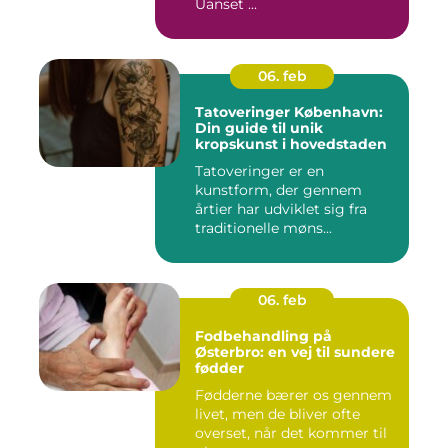
Uanset ...
06. feb
Tatoveringer København:
Din guide til unik
kropskunst i hovedstaden
Tatoveringer er en
kunstform, der gennem
årtier har udviklet sig fra
traditionelle møns...
06. feb
Fodbehandling på
Østerbro: en vej til sundere
fødder
Fødderne bærer os gennem
livet, men de bliver ofte
overset, når det kommer til