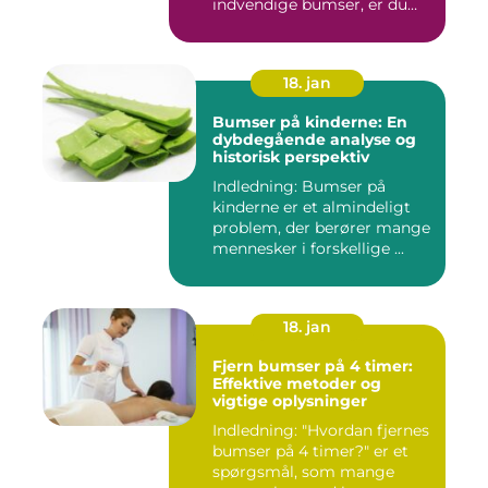
indvendige bumser, er du
ikke ...
18. jan
Bumser på kinderne: En
dybdegående analyse og
historisk perspektiv
Indledning: Bumser på
kinderne er et almindeligt
problem, der berører mange
mennesker i forskellige ...
18. jan
Fjern bumser på 4 timer:
Effektive metoder og
vigtige oplysninger
Indledning: "Hvordan fjernes
bumser på 4 timer?" er et
spørgsmål, som mange