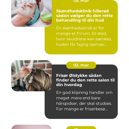
05. mar
Skøndhedsklinik hillerød
sådan vælger du den rette
behandling til din hud
En skønhedsklinik er for
mange et frirum. Et sted,
hvor skuldrene kan sænkes,
huden får faglig opmær...
03. mar
Frisør Ølstykke sådan
finder du den rette salon til
din hverdag
En god klipning handler om
meget mere end bare
hårspidser, der skal studses.
For mange er frisørbesø...