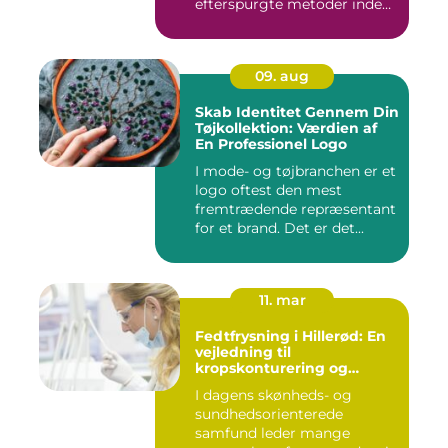
efterspurgte metoder inden
fo...
09. aug
Skab Identitet Gennem Din
Tøjkollektion: Værdien af
En Professionel Logo
I mode- og tøjbranchen er et
logo oftest den mest
fremtrædende repræsentant
for et brand. Det er det...
11. mar
Fedtfrysning i Hillerød: En
vejledning til
kropskonturering og
fedtreduktion
I dagens skønheds- og
sundhedsorienterede
samfund leder mange