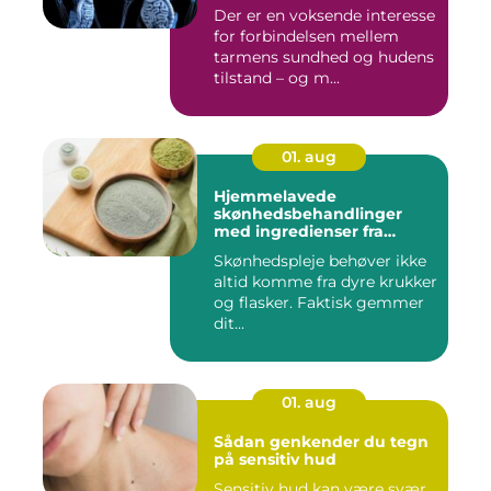
Der er en voksende interesse
for forbindelsen mellem
tarmens sundhed og hudens
tilstand – og m...
01. aug
Hjemmelavede
skønhedsbehandlinger
med ingredienser fra
køkkenet
Skønhedspleje behøver ikke
altid komme fra dyre krukker
og flasker. Faktisk gemmer
dit...
01. aug
Sådan genkender du tegn
på sensitiv hud
Sensitiv hud kan være svær