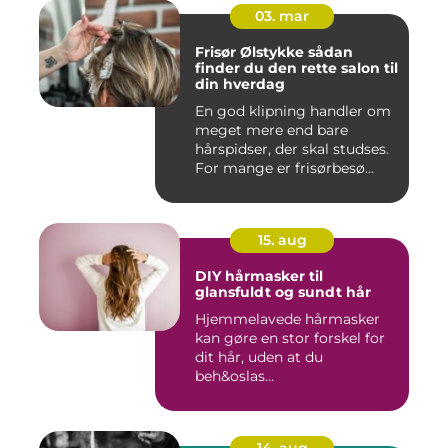
03. mar
Frisør Ølstykke sådan
finder du den rette salon til
din hverdag
En god klipning handler om
meget mere end bare
hårspidser, der skal studses.
For mange er frisørbesø...
15. aug
DIY hårmasker til
glansfuldt og sundt hår
Hjemmelavede hårmasker
kan gøre en stor forskel for
dit hår, uden at du
beh&oslas...