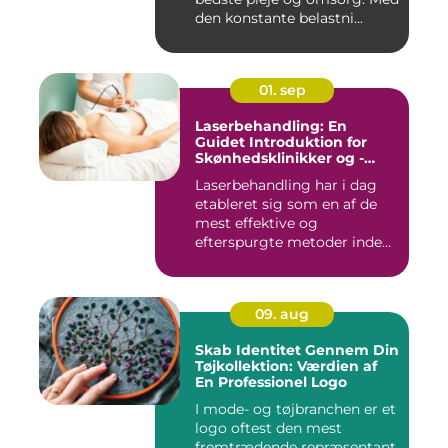
den konstante belastni...
01. sep
Laserbehandling: En
Guidet Introduktion for
Skønhedsklinikker og -
Saloner
Laserbehandling har i dag
etableret sig som en af de
mest effektive og
efterspurgte metoder inden
fo...
09. aug
Skab Identitet Gennem Din
Tøjkollektion: Værdien af
En Professionel Logo
I mode- og tøjbranchen er et
logo oftest den mest
fremtrædende repræsentant