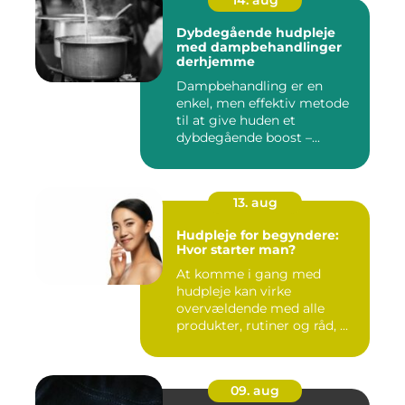
14. aug
Dybdegående hudpleje
med dampbehandlinger
derhjemme
Dampbehandling er en
enkel, men effektiv metode
til at give huden et
dybdegående boost –...
13. aug
Hudpleje for begyndere:
Hvor starter man?
At komme i gang med
hudpleje kan virke
overvældende med alle
produkter, rutiner og råd, ...
09. aug