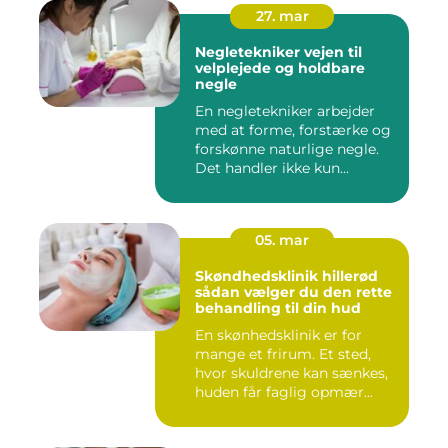
27. mar
Negletekniker vejen til
velplejede og holdbare
negle
En negletekniker arbejder
med at forme, forstærke og
forskønne naturlige negle.
Det handler ikke kun...
05. mar
Skøndhedsklinik hillerød
sådan vælger du den rette
behandling til din hud
En skønhedsklinik er for
mange et frirum. Et sted,
hvor skuldrene kan sænkes,
huden får faglig opmær...