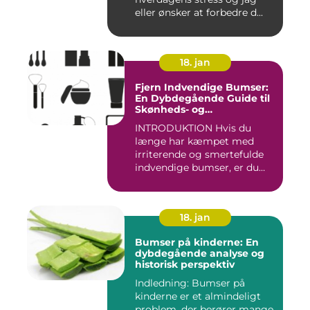
eller ønsker at forbedre d...
18. jan
Fjern Indvendige Bumser:
En Dybdegående Guide til
Skønheds- og
Kosmetikforbrugere
INTRODUKTION Hvis du
længe har kæmpet med
irriterende og smertefulde
indvendige bumser, er du
ikke ...
18. jan
Bumser på kinderne: En
dybdegående analyse og
historisk perspektiv
Indledning: Bumser på
kinderne er et almindeligt
problem, der berører mange