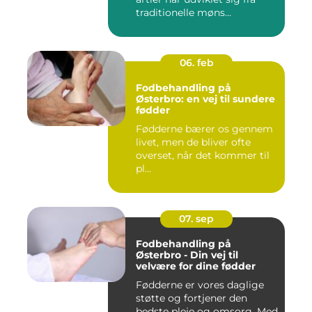
traditionelle møns...
06. feb
Fodbehandling på
Østerbro: en vej til sundere
fødder
Fødderne bærer os gennem
livet, men de bliver ofte
overset, når det kommer til
pl...
07. sep
Fodbehandling på
Østerbro - Din vej til
velvære for dine fødder
Fødderne er vores daglige
støtte og fortjener den
bedste pleje og omsorg. Med