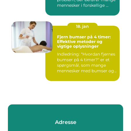
mennesker i forskellige ...
18. jan
Fjern bumser på 4 timer:
Effektive metoder og
vigtige oplysninger
Indledning: "Hvordan fjernes
bumser på 4 timer?" er et
spørgsmål, som mange
mennesker med bumser og...
Adresse