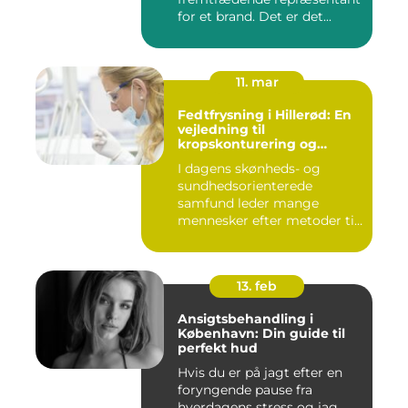
for et brand. Det er det...
11. mar
Fedtfrysning i Hillerød: En
vejledning til
kropskonturering og
fedtreduktion
I dagens skønheds- og
sundhedsorienterede
samfund leder mange
mennesker efter metoder til
effektivt ...
13. feb
Ansigtsbehandling i
København: Din guide til
perfekt hud
Hvis du er på jagt efter en
foryngende pause fra
hverdagens stress og jag