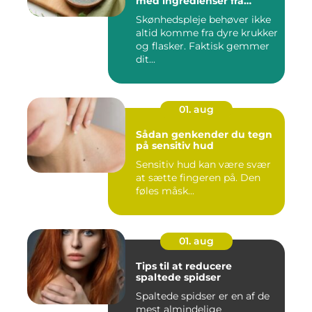
med ingredienser fra
køkkenet
Skønhedspleje behøver ikke
altid komme fra dyre krukker
og flasker. Faktisk gemmer
dit...
01. aug
Sådan genkender du tegn
på sensitiv hud
Sensitiv hud kan være svær
at sætte fingeren på. Den
føles måsk...
01. aug
Tips til at reducere
spaltede spidser
Spaltede spidser er en af de
mest almindelige