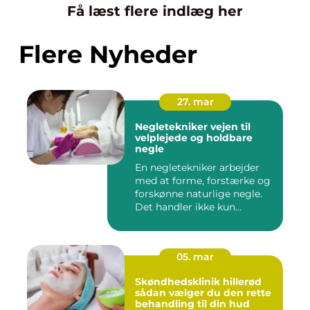
Få læst flere indlæg her
Flere Nyheder
27. mar
Negletekniker vejen til
velplejede og holdbare
negle
En negletekniker arbejder
med at forme, forstærke og
forskønne naturlige negle.
Det handler ikke kun...
05. mar
Skøndhedsklinik hillerød
sådan vælger du den rette
behandling til din hud