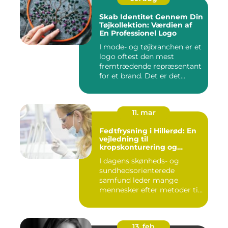
Skab Identitet Gennem Din
Tøjkollektion: Værdien af
En Professionel Logo
I mode- og tøjbranchen er et
logo oftest den mest
fremtrædende repræsentant
for et brand. Det er det...
11. mar
Fedtfrysning i Hillerød: En
vejledning til
kropskonturering og
fedtreduktion
I dagens skønheds- og
sundhedsorienterede
samfund leder mange
mennesker efter metoder til
effektivt ...
13. feb