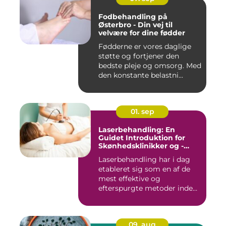
Fodbehandling på
Østerbro - Din vej til
velvære for dine fødder
Fødderne er vores daglige
støtte og fortjener den
bedste pleje og omsorg. Med
den konstante belastni...
01. sep
Laserbehandling: En
Guidet Introduktion for
Skønhedsklinikker og -
Saloner
Laserbehandling har i dag
etableret sig som en af de
mest effektive og
efterspurgte metoder inden
fo...
09. aug