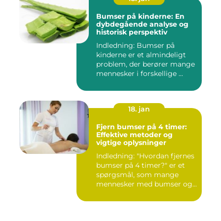
Bumser på kinderne: En
dybdegående analyse og
historisk perspektiv
Indledning: Bumser på
kinderne er et almindeligt
problem, der berører mange
mennesker i forskellige ...
18. jan
Fjern bumser på 4 timer:
Effektive metoder og
vigtige oplysninger
Indledning: "Hvordan fjernes
bumser på 4 timer?" er et
spørgsmål, som mange
mennesker med bumser og...