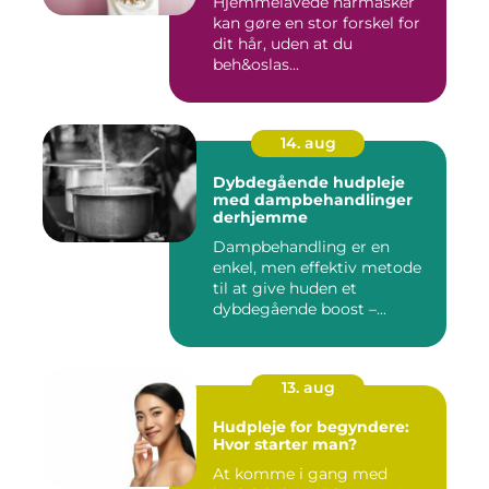
Hjemmelavede hårmasker
kan gøre en stor forskel for
dit hår, uden at du
beh&oslas...
14. aug
Dybdegående hudpleje
med dampbehandlinger
derhjemme
Dampbehandling er en
enkel, men effektiv metode
til at give huden et
dybdegående boost –...
13. aug
Hudpleje for begyndere:
Hvor starter man?
At komme i gang med