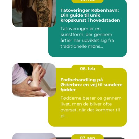
Tatoveringer København:
Din guide til unik
kropskunst i hovedstaden
Tatoveringer er en
kunstform, der gennem
årtier har udviklet sig fra
traditionelle møns...
06. feb
Fodbehandling på
Østerbro: en vej til sundere
fødder
Fødderne bærer os gennem
livet, men de bliver ofte
overset, når det kommer til
pl...
07. sep