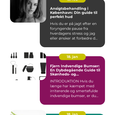
Ansigtsbehandling i
København: Din guide til
perfekt hud
Hvis du er på jagt efter en
foryngende pause fra
hverdagens stress og jag
eller ønsker at forbedre d...
18. jan
Fjern Indvendige Bumser:
En Dybdegående Guide til
Skønheds- og
Kosmetikforbrugere
INTRODUKTION Hvis du
længe har kæmpet med
irriterende og smertefulde
indvendige bumser, er du
ikke ...
18. jan