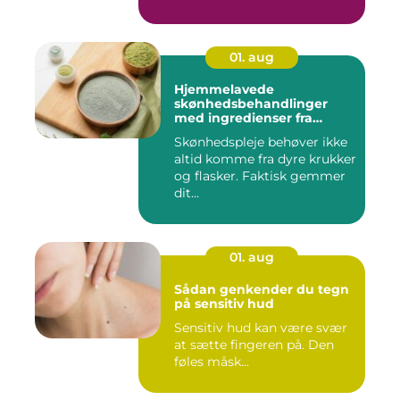
01. aug
Hjemmelavede
skønhedsbehandlinger
med ingredienser fra
køkkenet
Skønhedspleje behøver ikke
altid komme fra dyre krukker
og flasker. Faktisk gemmer
dit...
01. aug
Sådan genkender du tegn
på sensitiv hud
Sensitiv hud kan være svær
at sætte fingeren på. Den
føles måsk...