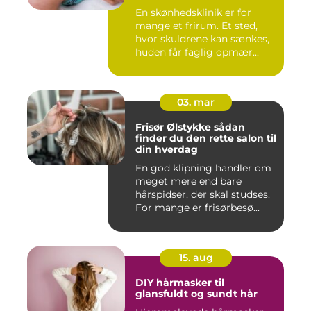
En skønhedsklinik er for
mange et frirum. Et sted,
hvor skuldrene kan sænkes,
huden får faglig opmær...
03. mar
Frisør Ølstykke sådan
finder du den rette salon til
din hverdag
En god klipning handler om
meget mere end bare
hårspidser, der skal studses.
For mange er frisørbesø...
15. aug
DIY hårmasker til
glansfuldt og sundt hår