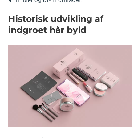
armhuler og bikiniområder.
Historisk udvikling af
indgroet hår byld