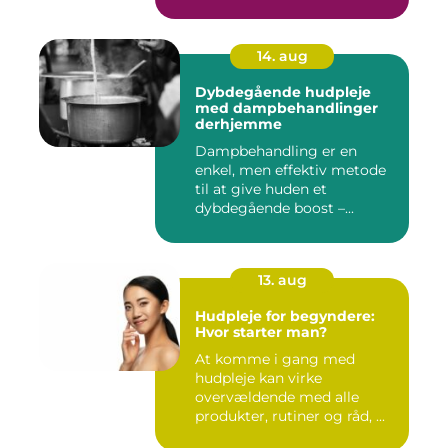
14. aug
Dybdegående hudpleje
med dampbehandlinger
derhjemme
Dampbehandling er en
enkel, men effektiv metode
til at give huden et
dybdegående boost –...
13. aug
Hudpleje for begyndere:
Hvor starter man?
At komme i gang med
hudpleje kan virke
overvældende med alle
produkter, rutiner og råd, ...