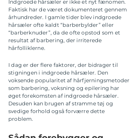
Indgroede hårsæler er ikke et nyt fænomen.
Faktisk har de været dokumenteret gennem
århundreder. I gamle tider blev indgroede
hårsæler ofte kaldt “barberbylder” eller
“barberknuder”, da de ofte opstod som et
resultat af barbering, der irriterede
hårfolliklerne.
I dag er der flere faktorer, der bidrager til
stigningen i indgroede hårsæler. Den
voksende popularitet af hårfjerningsmetoder
som barbering, voksning og epilering har
øget forekomsten af indgroede hårsæler.
Desuden kan brugen af stramme tøj og
svedige forhold også forværre dette
problem.
Sådan forebygger og