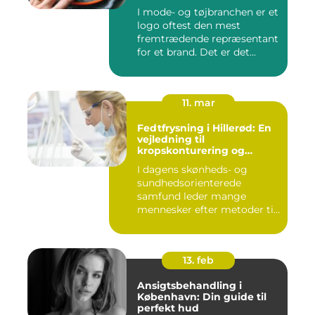
I mode- og tøjbranchen er et
logo oftest den mest
fremtrædende repræsentant
for et brand. Det er det...
11. mar
Fedtfrysning i Hillerød: En
vejledning til
kropskonturering og
fedtreduktion
I dagens skønheds- og
sundhedsorienterede
samfund leder mange
mennesker efter metoder til
effektivt ...
13. feb
Ansigtsbehandling i
København: Din guide til
perfekt hud