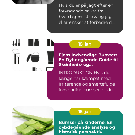
Hvis du er på jagt efter en
foryngende pause fra
hverdagens stress og jag
eller ønsker at forbedre d...
18. jan
Fjern Indvendige Bumser:
En Dybdegående Guide til
Skønheds- og
Kosmetikforbrugere
INTRODUKTION Hvis du
længe har kæmpet med
irriterende og smertefulde
indvendige bumser, er du
ikke ...
18. jan
Bumser på kinderne: En
dybdegående analyse og
historisk perspektiv