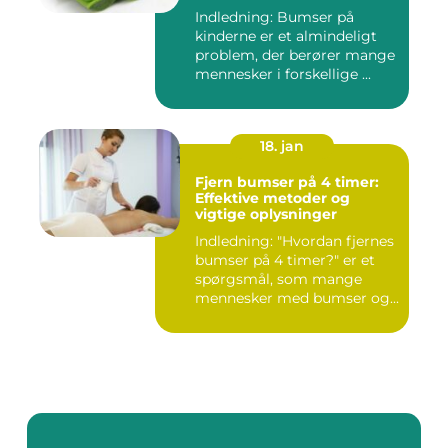
Indledning: Bumser på
kinderne er et almindeligt
problem, der berører mange
mennesker i forskellige ...
18. jan
Fjern bumser på 4 timer:
Effektive metoder og
vigtige oplysninger
Indledning: "Hvordan fjernes
bumser på 4 timer?" er et
spørgsmål, som mange
mennesker med bumser og...