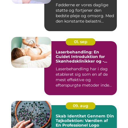
Fødderne er vores daglige
støtte og fortjener den
bedste pleje og omsorg. Med
den konstante belastni...
01. sep
Laserbehandling: En
Guidet Introduktion for
Skønhedsklinikker og -
Saloner
Laserbehandling har i dag
etableret sig som en af de
mest effektive og
efterspurgte metoder inden
fo...
09. aug
Skab Identitet Gennem Din
Tøjkollektion: Værdien af
En Professionel Logo