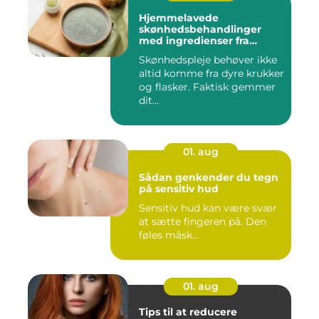
Hjemmelavede
skønhedsbehandlinger
med ingredienser fra
køkkenet
Skønhedspleje behøver ikke
altid komme fra dyre krukker
og flasker. Faktisk gemmer
dit...
01. aug
Sådan genkender du tegn
på sensitiv hud
Sensitiv hud kan være svær
at sætte fingeren på. Den
føles måsk...
01. aug
Tips til at reducere