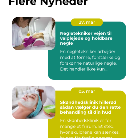
Flere Nyheder
27. mar
Negletekniker vejen til
velplejede og holdbare
negle
En negletekniker arbejder
med at forme, forstærke og
forskønne naturlige negle.
Det handler ikke kun...
05. mar
Skøndhedsklinik hillerød
sådan vælger du den rette
behandling til din hud
En skønhedsklinik er for
mange et frirum. Et sted,
hvor skuldrene kan sænkes,
huden får faglig opmær...