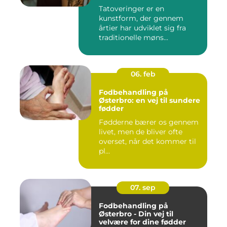
Tatoveringer er en
kunstform, der gennem
årtier har udviklet sig fra
traditionelle møns...
06. feb
Fodbehandling på
Østerbro: en vej til sundere
fødder
Fødderne bærer os gennem
livet, men de bliver ofte
overset, når det kommer til
pl...
07. sep
Fodbehandling på
Østerbro - Din vej til
velvære for dine fødder