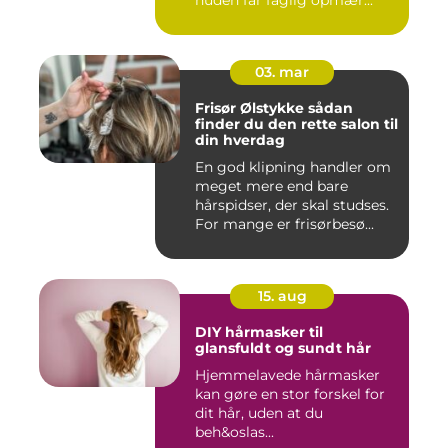
03. mar
Frisør Ølstykke sådan
finder du den rette salon til
din hverdag
En god klipning handler om
meget mere end bare
hårspidser, der skal studses.
For mange er frisørbesø...
15. aug
DIY hårmasker til
glansfuldt og sundt hår
Hjemmelavede hårmasker
kan gøre en stor forskel for
dit hår, uden at du
beh&oslas...