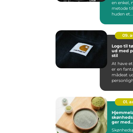
en enkel, 
metode til
huden et
dybdegåe
–...
09. 
Logo til tø
ud med p
stil
At have et 
er en fant
mådeat ud
personlig
skabe et...
01. 
Hjemmel
skønheds
ger med
ingredien
Skønhedsp
køkkenet