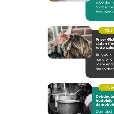
arbejder 
forme, fo
forskønne
negle. Det
ikke kun...
03. 
Frisør Øl
sådan fin
rette salo
hverdag
En god kl
handler 
mere end 
hårspidser
studses. 
er frisørbe
14. 
Dybdegå
hudpleje
dampbeh
derhjem
Dampbeha