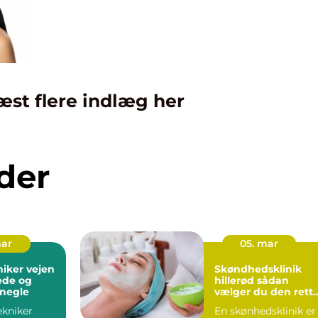
æst flere indlæg her
der
mar
05. mar
r vejen
Skøndhedsklinik
jede og
hillerød sådan
 negle
vælger du den rett
behandling til din
ekniker
En skønhedsklinik er
hud