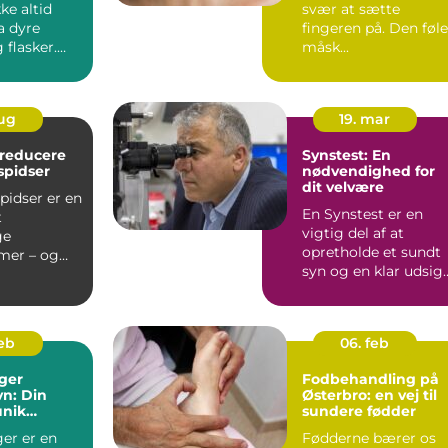
ke altid
svær at sætte
 dyre
fingeren på. Den føl
 flasker.
måsk...
mmer dit...
aug
19. mar
t reducere
Synstest: En
spidser
nødvendighed for
dit velvære
pidser er en
En Synstest er en
t
vigtig del af at
ge
opretholde et sundt
mer – og
syn og en klar udsig
 de mest...
på livet. Uanset ...
feb
06. feb
ger
Fodbehandling på
n: Din
Østerbro: en vej til
unik
sundere fødder
t i
er er en
Fødderne bærer os
den