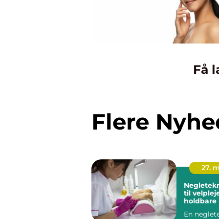
Få l
Flere Nyhe
27. 
Negleteknike
til velple
holdbare
En neglet