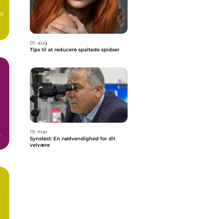
es
01. aug
Tips til at reducere spaltede spidser
t
19. mar
Synstest: En nødvendighed for dit
velvære