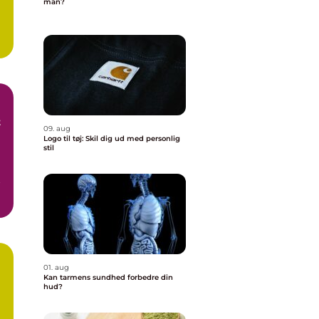
man?
t
09. aug
Logo til tøj: Skil dig ud med personlig
stil
t
01. aug
Kan tarmens sundhed forbedre din
hud?