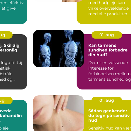
men effektiv
med hudpleje kan
 at give
virke overvældende
med alle produkter,
nde boost
rutiner og råd, ...
aug
01. aug
j: Skil dig
Kan tarmens
ersonlig
sundhed forbedre
din hud?
logo til tøj
Der er en voksende
astisk
interesse for
stråle
forbindelsen mellem
hed og
tarmens sundhed og
hudens tilstand – og
m...
aug
01. aug
avede
Sådan genkender
behandlin
du tegn på sensitiv
hud
ser fra
leje
Sensitiv hud kan væ