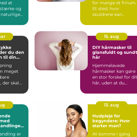
med at
for mange et frirum.
rstærke og
Et sted, hvor
 naturlige
skuldrene kan
 handler
sænkes, huden får
faglig opmær...
mar
15. aug
stykke
DIY hårmasker til
der du den
glansfuldt og sund
n til din
hår
ipning
Hjemmelavede
om meget
hårmasker kan gøre
bare
en stor forskel for di
, der skal
hår, uden at du
For mange
beh&oslas...
sø...
aug
13. aug
ende
Hudpleje for
 med
begyndere: Hvor
andlinger
starter man?
me
ndling er
At komme i gang