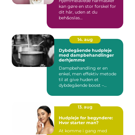
Hjemmelavede hårmasker
kan gøre en stor forskel for
dit hår, uden at du
beh&oslas...
14. aug
Dybdegående hudpleje
med dampbehandlinger
derhjemme
Dampbehandling er en
enkel, men effektiv metode
til at give huden et
dybdegående boost –...
13. aug
Hudpleje for begyndere:
Hvor starter man?
At komme i gang med