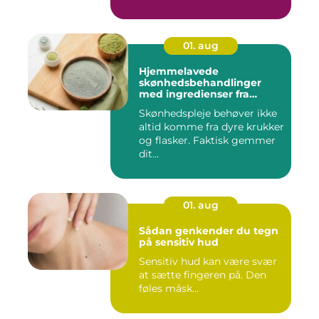
01. aug
Hjemmelavede
skønhedsbehandlinger
med ingredienser fra
køkkenet
Skønhedspleje behøver ikke
altid komme fra dyre krukker
og flasker. Faktisk gemmer
dit...
01. aug
Sådan genkender du tegn
på sensitiv hud
Sensitiv hud kan være svær
at sætte fingeren på. Den
føles måsk...