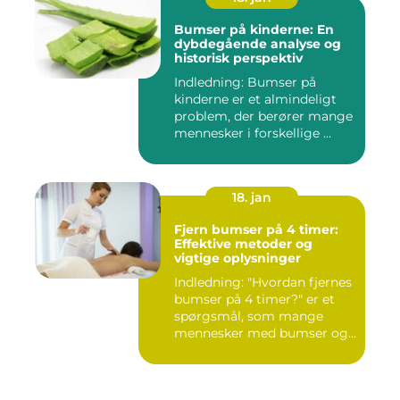
Bumser på kinderne: En
dybdegående analyse og
historisk perspektiv
Indledning: Bumser på
kinderne er et almindeligt
problem, der berører mange
mennesker i forskellige ...
18. jan
Fjern bumser på 4 timer:
Effektive metoder og
vigtige oplysninger
Indledning: "Hvordan fjernes
bumser på 4 timer?" er et
spørgsmål, som mange
mennesker med bumser og...