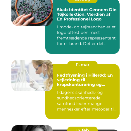
Skab Identitet Gennem Din
Tøjkollektion: Værdien af
En Professionel Logo
I mode- og tøjbranchen er et
logo oftest den mest
fremtrædende repræsentant
for et brand. Det er det...
11. mar
Fedtfrysning i Hillerød: En
vejledning til
kropskonturering og
fedtreduktion
I dagens skønheds- og
sundhedsorienterede
samfund leder mange
mennesker efter metoder til
effektivt ...
13. feb