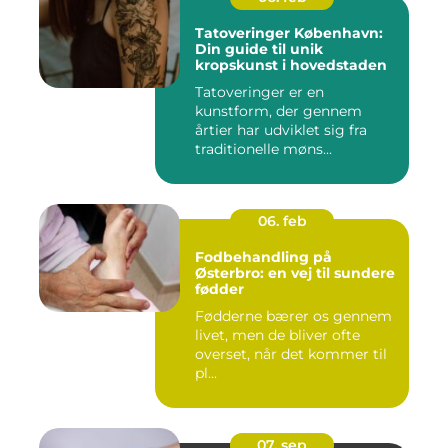
Tatoveringer København:
Din guide til unik
kropskunst i hovedstaden
Tatoveringer er en
kunstform, der gennem
årtier har udviklet sig fra
traditionelle møns...
06. feb
Fodbehandling på
Østerbro: en vej til sundere
fødder
Fødderne bærer os gennem
livet, men de bliver ofte
overset, når det kommer til
pl...
07. sep