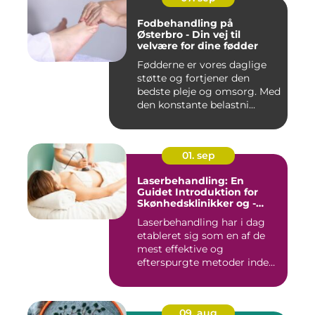
Fodbehandling på
Østerbro - Din vej til
velvære for dine fødder
Fødderne er vores daglige
støtte og fortjener den
bedste pleje og omsorg. Med
den konstante belastni...
01. sep
Laserbehandling: En
Guidet Introduktion for
Skønhedsklinikker og -
Saloner
Laserbehandling har i dag
etableret sig som en af de
mest effektive og
efterspurgte metoder inden
fo...
09. aug