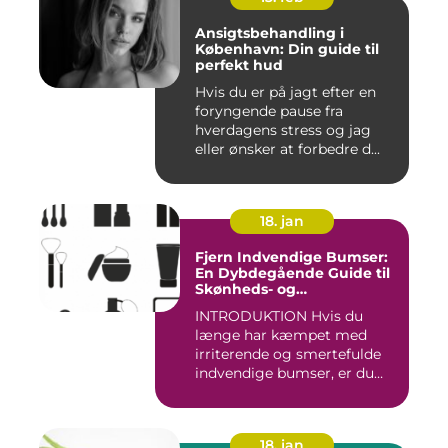
Ansigtsbehandling i
København: Din guide til
perfekt hud
Hvis du er på jagt efter en
foryngende pause fra
hverdagens stress og jag
eller ønsker at forbedre d...
18. jan
Fjern Indvendige Bumser:
En Dybdegående Guide til
Skønheds- og
Kosmetikforbrugere
INTRODUKTION Hvis du
længe har kæmpet med
irriterende og smertefulde
indvendige bumser, er du
ikke ...
18. jan