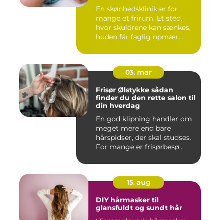
En skønhedsklinik er for
mange et frirum. Et sted,
hvor skuldrene kan sænkes,
huden får faglig opmær...
03. mar
Frisør Ølstykke sådan
finder du den rette salon til
din hverdag
En god klipning handler om
meget mere end bare
hårspidser, der skal studses.
For mange er frisørbesø...
15. aug
DIY hårmasker til
glansfuldt og sundt hår