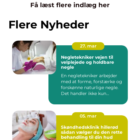
Få læst flere indlæg her
Flere Nyheder
27. mar
Negletekniker vejen til
velplejede og holdbare
negle
En negletekniker arbejder
med at forme, forstærke og
forskønne naturlige negle.
Det handler ikke kun...
05. mar
Skøndhedsklinik hillerød
sådan vælger du den rette
behandling til din hud