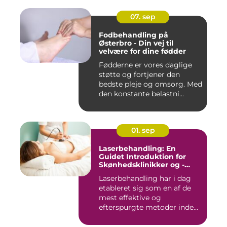
07. sep
Fodbehandling på
Østerbro - Din vej til
velvære for dine fødder
Fødderne er vores daglige
støtte og fortjener den
bedste pleje og omsorg. Med
den konstante belastni...
01. sep
Laserbehandling: En
Guidet Introduktion for
Skønhedsklinikker og -
Saloner
Laserbehandling har i dag
etableret sig som en af de
mest effektive og
efterspurgte metoder inden
fo...