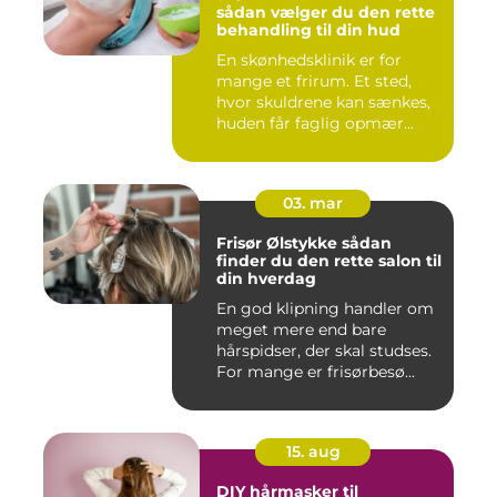
sådan vælger du den rette
behandling til din hud
En skønhedsklinik er for
mange et frirum. Et sted,
hvor skuldrene kan sænkes,
huden får faglig opmær...
03. mar
Frisør Ølstykke sådan
finder du den rette salon til
din hverdag
En god klipning handler om
meget mere end bare
hårspidser, der skal studses.
For mange er frisørbesø...
15. aug
DIY hårmasker til