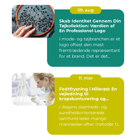
09. aug
Skab Identitet Gennem Din
Tøjkollektion: Værdien af
En Professionel Logo
I mode- og tøjbranchen er et
logo oftest den mest
fremtrædende repræsentant
for et brand. Det er det...
11. mar
Fedtfrysning i Hillerød: En
vejledning til
kropskonturering og
fedtreduktion
I dagens skønheds- og
sundhedsorienterede
samfund leder mange
mennesker efter metoder til
effektivt ...