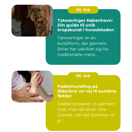
06. feb
Tatoveringer København:
Din guide til unik
kropskunst i hovedstaden
Tatoveringer er en
kunstform, der gennem
årtier har udviklet sig fra
traditionelle møns...
06. feb
Fodbehandling på
Østerbro: en vej til sundere
fødder
Fødderne bærer os gennem
livet, men de bliver ofte
overset, når det kommer til
pl...