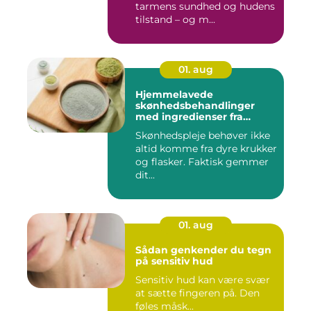
tarmens sundhed og hudens
tilstand – og m...
01. aug
Hjemmelavede
skønhedsbehandlinger
med ingredienser fra
køkkenet
Skønhedspleje behøver ikke
altid komme fra dyre krukker
og flasker. Faktisk gemmer
dit...
01. aug
Sådan genkender du tegn
på sensitiv hud
Sensitiv hud kan være svær
at sætte fingeren på. Den
føles måsk...