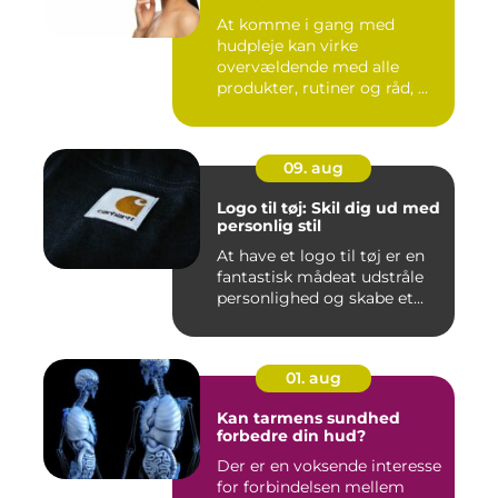
At komme i gang med
hudpleje kan virke
overvældende med alle
produkter, rutiner og råd, ...
09. aug
Logo til tøj: Skil dig ud med
personlig stil
At have et logo til tøj er en
fantastisk mådeat udstråle
personlighed og skabe et...
01. aug
Kan tarmens sundhed
forbedre din hud?
Der er en voksende interesse
for forbindelsen mellem