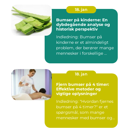
18. jan
Bumser på kinderne: En
dybdegående analyse og
historisk perspektiv
Indledning: Bumser på
kinderne er et almindeligt
problem, der berører mange
mennesker i forskellige ...
18. jan
Fjern bumser på 4 timer:
Effektive metoder og
vigtige oplysninger
Indledning: "Hvordan fjernes
bumser på 4 timer?" er et
spørgsmål, som mange
mennesker med bumser og...