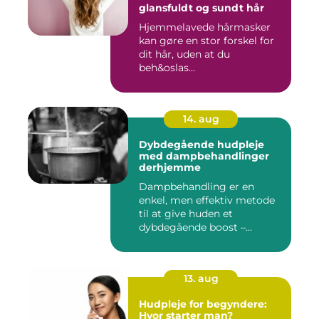
glansfuldt og sundt hår
Hjemmelavede hårmasker
kan gøre en stor forskel for
dit hår, uden at du
beh&oslas...
14. aug
Dybdegående hudpleje
med dampbehandlinger
derhjemme
Dampbehandling er en
enkel, men effektiv metode
til at give huden et
dybdegående boost –...
13. aug
Hudpleje for begyndere:
Hvor starter man?