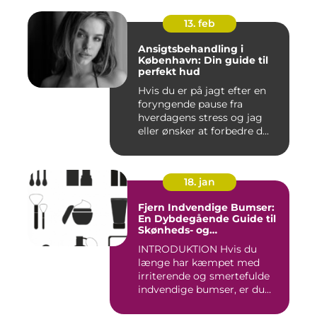
13. feb
Ansigtsbehandling i
København: Din guide til
perfekt hud
Hvis du er på jagt efter en
foryngende pause fra
hverdagens stress og jag
eller ønsker at forbedre d...
18. jan
Fjern Indvendige Bumser:
En Dybdegående Guide til
Skønheds- og
Kosmetikforbrugere
INTRODUKTION Hvis du
længe har kæmpet med
irriterende og smertefulde
indvendige bumser, er du
ikke ...