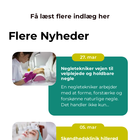
Få læst flere indlæg her
Flere Nyheder
27. mar
Negletekniker vejen til
velplejede og holdbare
negle
En negletekniker arbejder
med at forme, forstærke og
forskønne naturlige negle.
Det handler ikke kun...
05. mar
Skøndhedsklinik hillerød