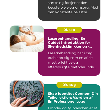
støtte og fortjener den
bedste pleje og omsorg. Med
den konstante belastni...
01. sep
Laserbehandling: En
Guidet Introduktion for
Skønhedsklinikker og -
Saloner
Laserbehandling har i dag
etableret sig som en af de
mest effektive og
efterspurgte metoder inden
fo...
09. aug
Skab Identitet Gennem Din
Tøjkollektion: Værdien af
En Professionel Logo
I mode- og tøjbranchen er et