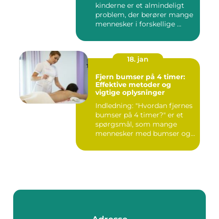
kinderne er et almindeligt
problem, der berører mange
mennesker i forskellige ...
18. jan
Fjern bumser på 4 timer:
Effektive metoder og
vigtige oplysninger
Indledning: "Hvordan fjernes
bumser på 4 timer?" er et
spørgsmål, som mange
mennesker med bumser og...