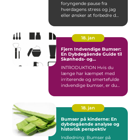
foryngende pause fra
hverdagens stress og jag
eller ønsker at forbedre d...
18. jan
Fjern Indvendige Bumser:
En Dybdegående Guide til
Skønheds- og
Kosmetikforbrugere
INTRODUKTION Hvis du
længe har kæmpet med
irriterende og smertefulde
indvendige bumser, er du
ikke ...
18. jan
Bumser på kinderne: En
dybdegående analyse og
historisk perspektiv
Indledning: Bumser på