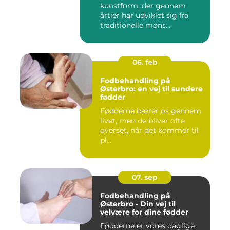
kunstform, der gennem
årtier har udviklet sig fra
traditionelle møns...
06. feb
Fodbehandling på
Østerbro: en vej til sundere
fødder
Fødderne bærer os gennem
livet, men de bliver ofte
overset, når det kommer til
pl...
07. sep
Fodbehandling på
Østerbro - Din vej til
velvære for dine fødder
Fødderne er vores daglige