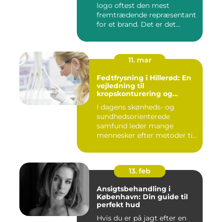
logo oftest den mest
fremtrædende repræsentant
for et brand. Det er det...
11. mar
Fedtfrysning i Hillerød: En
vejledning til
kropskonturering og
fedtreduktion
I dagens skønheds- og
sundhedsorienterede
samfund leder mange
mennesker efter metoder til
effektivt ...
13. feb
Ansigtsbehandling i
København: Din guide til
perfekt hud
Hvis du er på jagt efter en