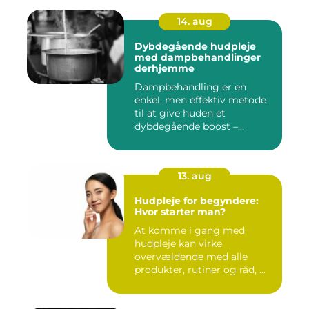
14. aug
Dybdegående hudpleje
med dampbehandlinger
derhjemme
Dampbehandling er en
enkel, men effektiv metode
til at give huden et
dybdegående boost –...
13. aug
Hudpleje for begyndere:
Hvor starter man?
At komme i gang med
hudpleje kan virke
overvældende med alle
produkter, rutiner og råd, ...