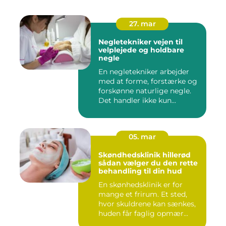
27. mar
Negletekniker vejen til
velplejede og holdbare
negle
En negletekniker arbejder
med at forme, forstærke og
forskønne naturlige negle.
Det handler ikke kun...
05. mar
Skøndhedsklinik hillerød
sådan vælger du den rette
behandling til din hud
En skønhedsklinik er for
mange et frirum. Et sted,
hvor skuldrene kan sænkes,
huden får faglig opmær...