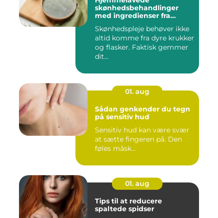
Hjemmelavede
skønhedsbehandlinger
med ingredienser fra
køkkenet
Skønhedspleje behøver ikke
altid komme fra dyre krukker
og flasker. Faktisk gemmer
dit...
01. aug
Sådan genkender du tegn
på sensitiv hud
Sensitiv hud kan være svær
at sætte fingeren på. Den
føles måsk...
01. aug
Tips til at reducere
spaltede spidser