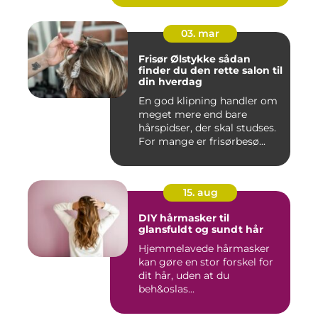
03. mar
Frisør Ølstykke sådan
finder du den rette salon til
din hverdag
En god klipning handler om
meget mere end bare
hårspidser, der skal studses.
For mange er frisørbesø...
15. aug
DIY hårmasker til
glansfuldt og sundt hår
Hjemmelavede hårmasker
kan gøre en stor forskel for
dit hår, uden at du
beh&oslas...