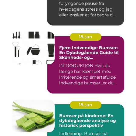
foryngende pause fra
hverdagens stress og jag
eller ønsker at forbedre d...
18. jan
Fjern Indvendige Bumser:
En Dybdegående Guide til
Skønheds- og
Kosmetikforbrugere
INTRODUKTION Hvis du
længe har kæmpet med
irriterende og smertefulde
indvendige bumser, er du
ikke ...
18. jan
Bumser på kinderne: En
dybdegående analyse og
historisk perspektiv
Indledning: Bumser på