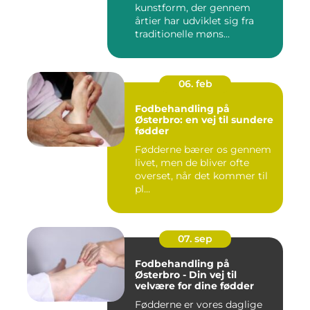
kunstform, der gennem
årtier har udviklet sig fra
traditionelle møns...
06. feb
Fodbehandling på
Østerbro: en vej til sundere
fødder
Fødderne bærer os gennem
livet, men de bliver ofte
overset, når det kommer til
pl...
07. sep
Fodbehandling på
Østerbro - Din vej til
velvære for dine fødder
Fødderne er vores daglige