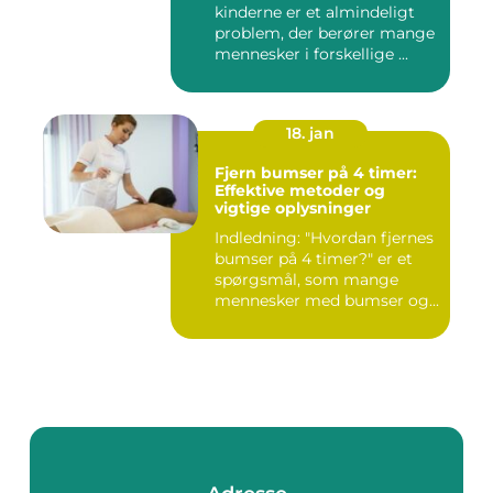
kinderne er et almindeligt
problem, der berører mange
mennesker i forskellige ...
18. jan
Fjern bumser på 4 timer:
Effektive metoder og
vigtige oplysninger
Indledning: "Hvordan fjernes
bumser på 4 timer?" er et
spørgsmål, som mange
mennesker med bumser og...