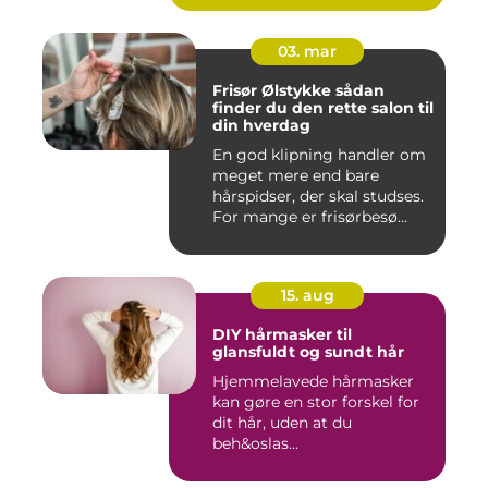
03. mar
Frisør Ølstykke sådan
finder du den rette salon til
din hverdag
En god klipning handler om
meget mere end bare
hårspidser, der skal studses.
For mange er frisørbesø...
15. aug
DIY hårmasker til
glansfuldt og sundt hår
Hjemmelavede hårmasker
kan gøre en stor forskel for
dit hår, uden at du
beh&oslas...