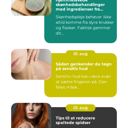
Hjemmelavede
skønhedsbehandlinger
med ingredienser fra
køkkenet
Skønhedspleje behøver ikke
altid komme fra dyre krukker
og flasker. Faktisk gemmer
dit...
01. aug
Sådan genkender du tegn
på sensitiv hud
Sensitiv hud kan være svær
at sætte fingeren på. Den
føles måsk...
01. aug
Tips til at reducere
spaltede spidser