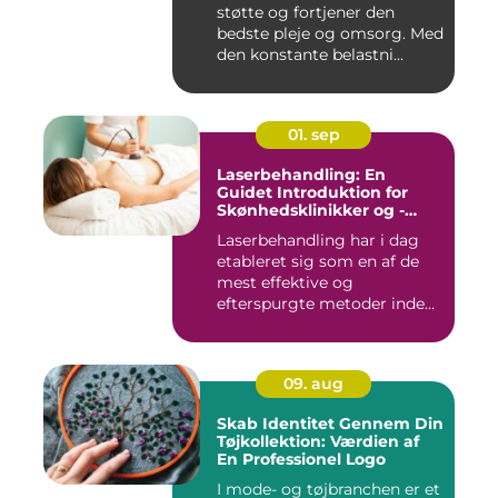
støtte og fortjener den
bedste pleje og omsorg. Med
den konstante belastni...
01. sep
Laserbehandling: En
Guidet Introduktion for
Skønhedsklinikker og -
Saloner
Laserbehandling har i dag
etableret sig som en af de
mest effektive og
efterspurgte metoder inden
fo...
09. aug
Skab Identitet Gennem Din
Tøjkollektion: Værdien af
En Professionel Logo
I mode- og tøjbranchen er et