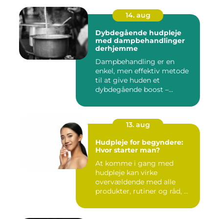
14. aug
Dybdegående hudpleje
med dampbehandlinger
derhjemme
Dampbehandling er en
enkel, men effektiv metode
til at give huden et
dybdegående boost –...
13. aug
Hudpleje for begyndere:
Hvor starter man?
At komme i gang med
hudpleje kan virke
overvældende med alle
produkter, rutiner og råd, ...