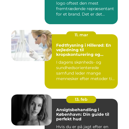
logo oftest den mest
fremtrædende repræsentant
for et brand. Det er det...
11. mar
Fedtfrysning i Hillerød: En
vejledning til
kropskonturering og
fedtreduktion
I dagens skønheds- og
sundhedsorienterede
samfund leder mange
mennesker efter metoder til
effektivt ...
13. feb
Ansigtsbehandling i
København: Din guide til
perfekt hud
Hvis du er på jagt efter en