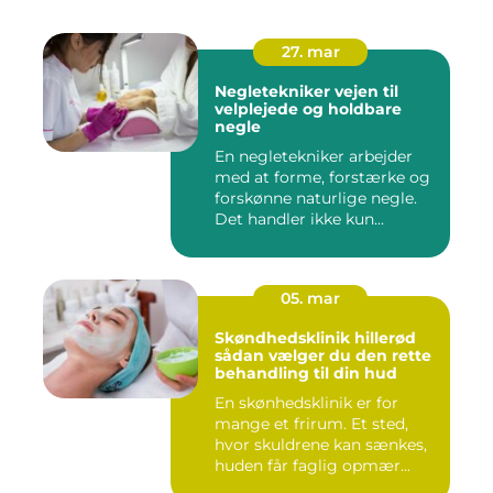
27. mar
Negletekniker vejen til
velplejede og holdbare
negle
En negletekniker arbejder
med at forme, forstærke og
forskønne naturlige negle.
Det handler ikke kun...
05. mar
Skøndhedsklinik hillerød
sådan vælger du den rette
behandling til din hud
En skønhedsklinik er for
mange et frirum. Et sted,
hvor skuldrene kan sænkes,
huden får faglig opmær...