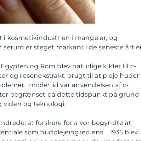
 i kosmetikindustrien i mange år, og
n serum er steget markant i de seneste årtier
 Egypten og Rom blev naturlige kilder til c-
er og rosenekstrakt, brugt til at pleje hude
lemer. Imidlertid var anvendelsen af c-
ter begrænset på dette tidspunkt på grund 
 viden og teknologi.
hundrede, at forskere for alvor begyndte at
entiale som hudplejeingrediens. I 1935 blev