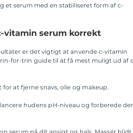
ælg et serum med en stabiliseret form af c-
-vitamin serum korrekt
ultater er det vigtigt at anvende c-vitamin
in-for-trin guide til at få mest muligt ud af d
t for at fjerne snavs, olie og makeup.
 balancere hudens pH-niveau og forberede de
min serum på dit ansigt og hals. Massér blidt