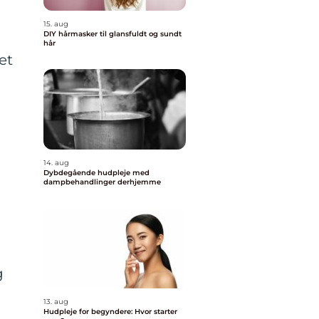
15. aug
DIY hårmasker til glansfuldt og sundt
hår
et
14. aug
Dybdegående hudpleje med
dampbehandlinger derhjemme
g
13. aug
Hudpleje for begyndere: Hvor starter