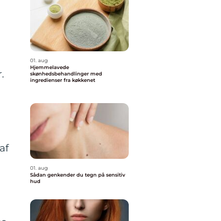
01. aug
Hjemmelavede
.
skønhedsbehandlinger med
ingredienser fra køkkenet
n
af
01. aug
Sådan genkender du tegn på sensitiv
hud