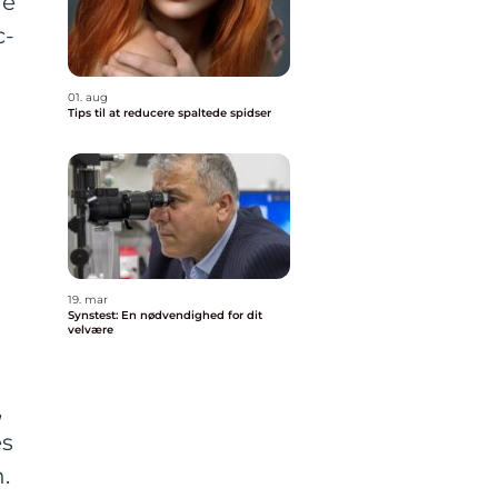
re
c-
01. aug
Tips til at reducere spaltede spidser
19. mar
Synstest: En nødvendighed for dit
velvære
,
es
.