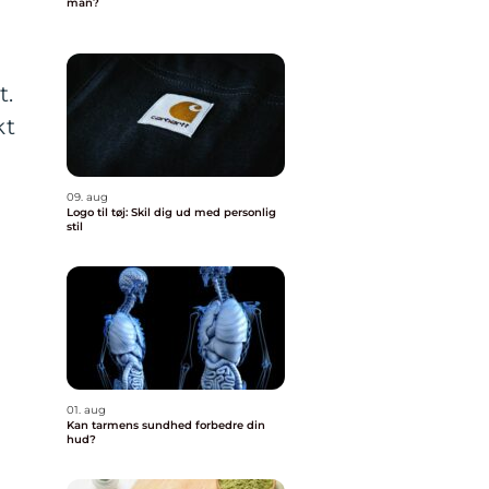
man?
t.
kt
09. aug
Logo til tøj: Skil dig ud med personlig
stil
01. aug
Kan tarmens sundhed forbedre din
hud?