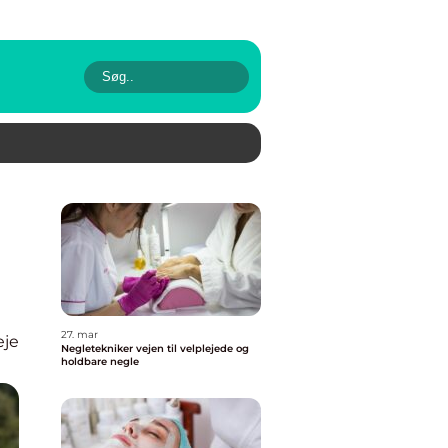
27. mar
eje
Negletekniker vejen til velplejede og
holdbare negle