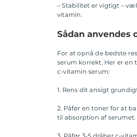
– Stabilitet er vigtigt – v
vitamin.
Sådan anvendes c
For at opnå de bedste res
serum korrekt. Her er en tr
c-vitamin serum:
1. Rens dit ansigt grundig
2. Påfør en toner for at
til absorption af serumet.
3. Påfør 3-5 dråber c-vita