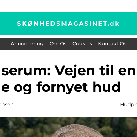
SKØNHEDSMAGASINET.
dk
Annoncering
Om Os
Cookies
Kontakt Os
de og fornyet hud
ensen
Hudpl