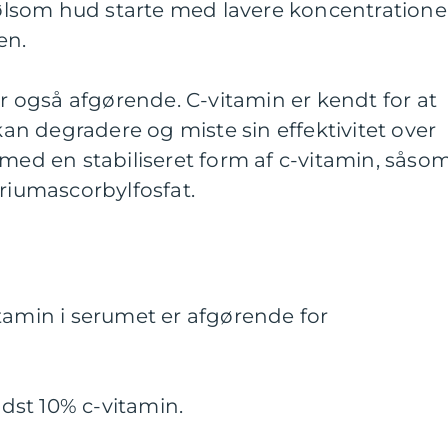
lsom hud starte med lavere koncentratione
en.
er også afgørende. C-vitamin er kendt for at
 kan degradere og miste sin effektivitet over
 med en stabiliseret form af c-vitamin, såso
triumascorbylfosfat.
tamin i serumet er afgørende for
st 10% c-vitamin.