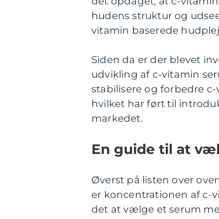
det opdaget, at c-vitami
hudens struktur og udseend
vitamin baserede hudple
Siden da er der blevet in
udvikling af c-vitamin s
stabilisere og forbedre c-
hvilket har ført til intr
markedet.
En guide til at v
Øverst på listen over ove
er koncentrationen af c-vi
det at vælge et serum me