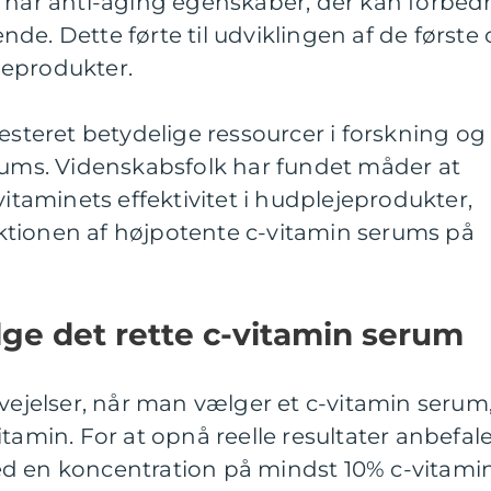
n har anti-aging egenskaber, der kan forbed
e. Dette førte til udviklingen af de første 
jeprodukter.
vesteret betydelige ressourcer i forskning og
erums. Videnskabsfolk har fundet måder at
vitaminets effektivitet i hudplejeprodukter,
oduktionen af højpotente c-vitamin serums på
ælge det rette c-vitamin serum
rvejelser, når man vælger et c-vitamin serum
tamin. For at opnå reelle resultater anbefal
d en koncentration på mindst 10% c-vitamin