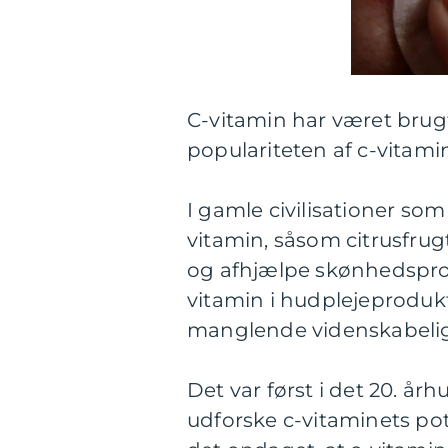
C-vitamin har været brugt
populariteten af c-vitami
I gamle civilisationer som
vitamin, såsom citrusfrugt
og afhjælpe skønhedsprob
vitamin i hudplejeproduk
manglende videnskabelig
Det var først i det 20. år
udforske c-vitaminets pot