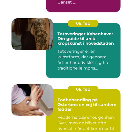
Uanset ...
06. feb
Tatoveringer København:
Din guide til unik
kropskunst i hovedstaden
Tatoveringer er en
kunstform, der gennem
årtier har udviklet sig fra
traditionelle møns...
06. feb
Fodbehandling på
Østerbro: en vej til sundere
fødder
Fødderne bærer os gennem
livet, men de bliver ofte
overset, når det kommer til