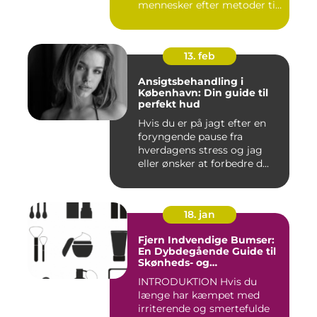
mennesker efter metoder til
effektivt ...
13. feb
Ansigtsbehandling i
København: Din guide til
perfekt hud
Hvis du er på jagt efter en
foryngende pause fra
hverdagens stress og jag
eller ønsker at forbedre d...
18. jan
Fjern Indvendige Bumser:
En Dybdegående Guide til
Skønheds- og
Kosmetikforbrugere
INTRODUKTION Hvis du
længe har kæmpet med
irriterende og smertefulde