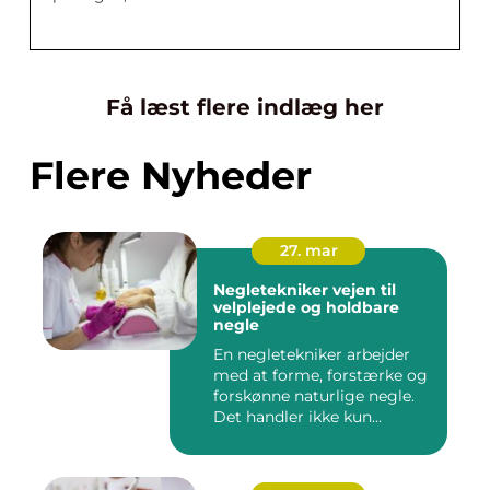
Få læst flere indlæg her
Flere Nyheder
27. mar
Negletekniker vejen til
velplejede og holdbare
negle
En negletekniker arbejder
med at forme, forstærke og
forskønne naturlige negle.
Det handler ikke kun...