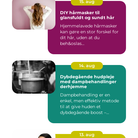
15. aug
DIY hårmasker til
glansfuldt og sundt hår
Hjemmelavede hårmasker
kan gøre en stor forskel for
dit hår, uden at du
beh&oslas...
14. aug
Dybdegående hudpleje
med dampbehandlinger
derhjemme
Dampbehandling er en
enkel, men effektiv metode
til at give huden et
dybdegående boost –...
13. aug