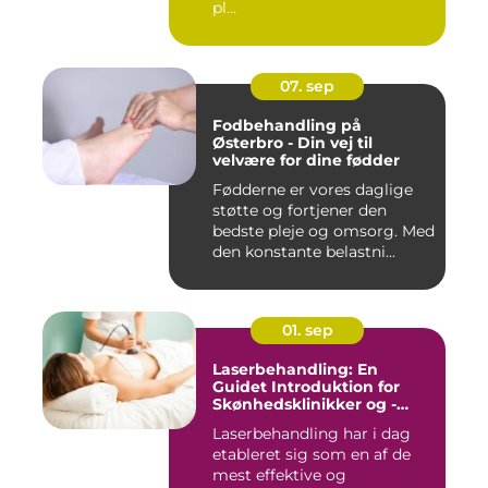
pl...
07. sep
Fodbehandling på
Østerbro - Din vej til
velvære for dine fødder
Fødderne er vores daglige
støtte og fortjener den
bedste pleje og omsorg. Med
den konstante belastni...
01. sep
Laserbehandling: En
Guidet Introduktion for
Skønhedsklinikker og -
Saloner
Laserbehandling har i dag
etableret sig som en af de
mest effektive og