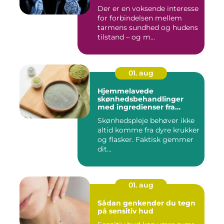
Der er en voksende interesse
for forbindelsen mellem
tarmens sundhed og hudens
tilstand – og m...
01. aug
Hjemmelavede
skønhedsbehandlinger
med ingredienser fra
køkkenet
Skønhedspleje behøver ikke
altid komme fra dyre krukker
og flasker. Faktisk gemmer
dit...
01. aug
Sådan genkender du tegn
på sensitiv hud