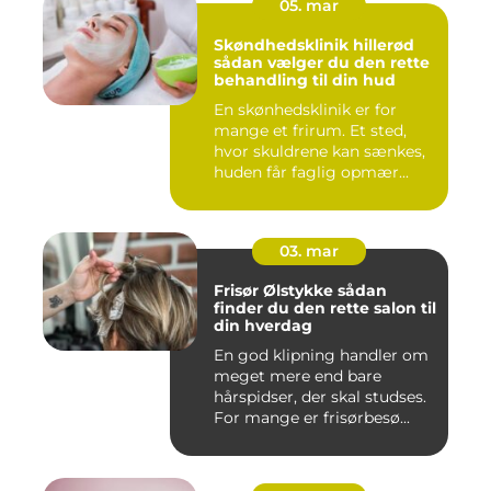
05. mar
Skøndhedsklinik hillerød
sådan vælger du den rette
behandling til din hud
En skønhedsklinik er for
mange et frirum. Et sted,
hvor skuldrene kan sænkes,
huden får faglig opmær...
03. mar
Frisør Ølstykke sådan
finder du den rette salon til
din hverdag
En god klipning handler om
meget mere end bare
hårspidser, der skal studses.
For mange er frisørbesø...