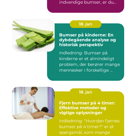
indvendige bumser, er du
ikke ...
18. jan
Bumser på kinderne: En
dybdegående analyse og
historisk perspektiv
Indledning: Bumser på
kinderne er et almindeligt
problem, der berører mange
mennesker i forskellige ...
18. jan
Fjern bumser på 4 timer:
Effektive metoder og
vigtige oplysninger
Indledning: "Hvordan fjernes
bumser på 4 timer?" er et
spørgsmål, som mange