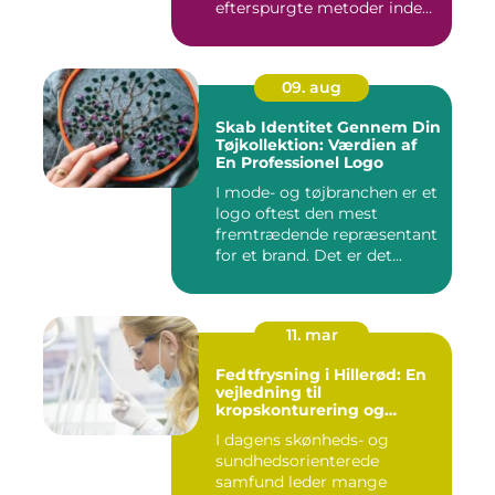
efterspurgte metoder inden
fo...
09. aug
Skab Identitet Gennem Din
Tøjkollektion: Værdien af
En Professionel Logo
I mode- og tøjbranchen er et
logo oftest den mest
fremtrædende repræsentant
for et brand. Det er det...
11. mar
Fedtfrysning i Hillerød: En
vejledning til
kropskonturering og
fedtreduktion
I dagens skønheds- og
sundhedsorienterede
samfund leder mange