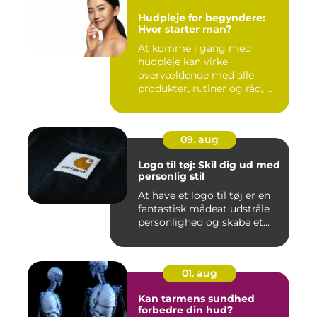
Hudpleje for begyndere:
Hvor starter man?
At komme i gang med
hudpleje kan virke
overvældende med alle
produkter, rutiner og råd, ...
09. aug
Logo til tøj: Skil dig ud med
personlig stil
At have et logo til tøj er en
fantastisk mådeat udstråle
personlighed og skabe et...
01. aug
Kan tarmens sundhed
forbedre din hud?