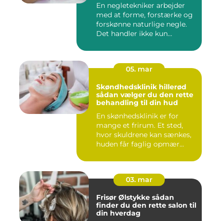
En negletekniker arbejder
med at forme, forstærke og
forskønne naturlige negle.
Det handler ikke kun...
05. mar
Skøndhedsklinik hillerød
sådan vælger du den rette
behandling til din hud
En skønhedsklinik er for
mange et frirum. Et sted,
hvor skuldrene kan sænkes,
huden får faglig opmær...
03. mar
Frisør Ølstykke sådan
finder du den rette salon til
din hverdag