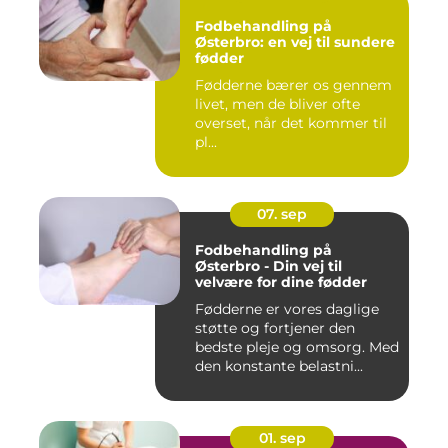
Fodbehandling på
Østerbro: en vej til sundere
fødder
Fødderne bærer os gennem
livet, men de bliver ofte
overset, når det kommer til
pl...
07. sep
Fodbehandling på
Østerbro - Din vej til
velvære for dine fødder
Fødderne er vores daglige
støtte og fortjener den
bedste pleje og omsorg. Med
den konstante belastni...
01. sep