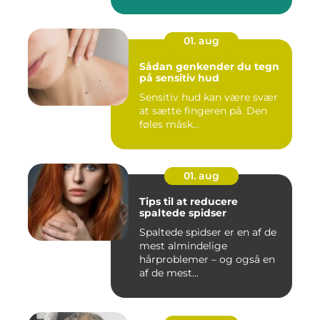
01. aug
Sådan genkender du tegn
på sensitiv hud
Sensitiv hud kan være svær
at sætte fingeren på. Den
føles måsk...
01. aug
Tips til at reducere
spaltede spidser
Spaltede spidser er en af de
mest almindelige
hårproblemer – og også en
af de mest...