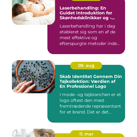
Laserbehandling: En
Guidet Introduktion for
Skønhedsklinikker og -
Saloner
Laserbehandling har i dag
etableret sig som en af de
mest effektive og
efterspurgte metoder inden
fo...
09. aug
Skab Identitet Gennem Din
Tøjkollektion: Værdien af
En Professionel Logo
I mode- og tøjbranchen er et
logo oftest den mest
fremtrædende repræsentant
for et brand. Det er det...
11. mar