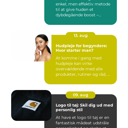
enkel, men effektiv metode
til at give huden et
dybdegående boost –...
13. aug
Hudpleje for begyndere:
Hvor starter man?
At komme i gang med
hudpleje kan virke
overvældende med alle
produkter, rutiner og råd, ...
09. aug
Logo til tøj: Skil dig ud med
personlig stil
At have et logo til tøj er en
fantastisk mådeat udstråle