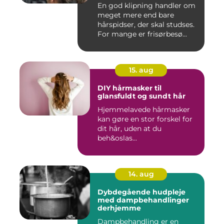
En god klipning handler om
meget mere end bare
hårspidser, der skal studses.
For mange er frisørbesø...
15. aug
DIY hårmasker til
glansfuldt og sundt hår
Hjemmelavede hårmasker
kan gøre en stor forskel for
dit hår, uden at du
beh&oslas...
14. aug
Dybdegående hudpleje
med dampbehandlinger
derhjemme
Dampbehandling er en