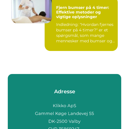
Fjern bumser på 4 timer:
Effektive metoder og
vigtige oplysninger
Indledning: "Hvordan fjernes
bumser på 4 timer?" er et
spørgsmål, som mange
mennesker med bumser og...
Adresse