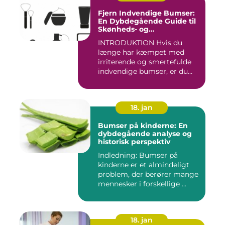
Fjern Indvendige Bumser:
En Dybdegående Guide til
Skønheds- og
Kosmetikforbrugere
INTRODUKTION Hvis du
længe har kæmpet med
irriterende og smertefulde
indvendige bumser, er du
ikke ...
18. jan
Bumser på kinderne: En
dybdegående analyse og
historisk perspektiv
Indledning: Bumser på
kinderne er et almindeligt
problem, der berører mange
mennesker i forskellige ...
18. jan