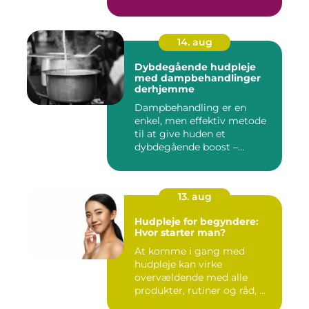
14. aug
Dybdegående hudpleje
med dampbehandlinger
derhjemme
Dampbehandling er en
enkel, men effektiv metode
til at give huden et
dybdegående boost –...
13. aug
Hudpleje for begyndere:
Hvor starter man?
At komme i gang med
hudpleje kan virke
overvældende med alle
produkter, rutiner og råd, ...