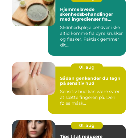
Hjemmelavede
skønhedsbehandlinger
med ingredienser fra
køkkenet
Skønhedspleje behøver ikke
altid komme fra dyre krukker
og flasker. Faktisk gemmer
dit...
01. aug
Sådan genkender du tegn
på sensitiv hud
Sensitiv hud kan være svær
at sætte fingeren på. Den
føles måsk...
01. aug
Tips til at reducere