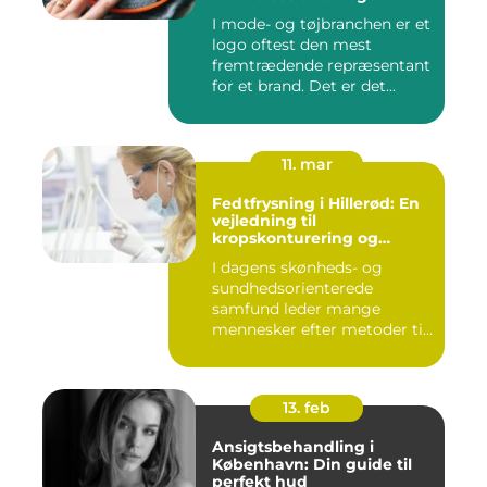
I mode- og tøjbranchen er et
logo oftest den mest
fremtrædende repræsentant
for et brand. Det er det...
11. mar
Fedtfrysning i Hillerød: En
vejledning til
kropskonturering og
fedtreduktion
I dagens skønheds- og
sundhedsorienterede
samfund leder mange
mennesker efter metoder til
effektivt ...
13. feb
Ansigtsbehandling i
København: Din guide til
perfekt hud