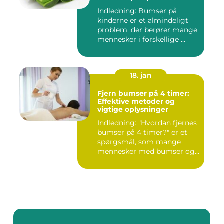
Indledning: Bumser på
kinderne er et almindeligt
problem, der berører mange
mennesker i forskellige ...
18. jan
Fjern bumser på 4 timer:
Effektive metoder og
vigtige oplysninger
Indledning: "Hvordan fjernes
bumser på 4 timer?" er et
spørgsmål, som mange
mennesker med bumser og...