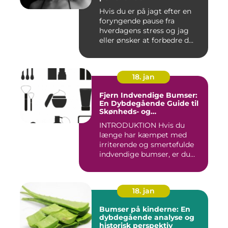
Hvis du er på jagt efter en
foryngende pause fra
hverdagens stress og jag
eller ønsker at forbedre d...
18. jan
Fjern Indvendige Bumser:
En Dybdegående Guide til
Skønheds- og
Kosmetikforbrugere
INTRODUKTION Hvis du
længe har kæmpet med
irriterende og smertefulde
indvendige bumser, er du
ikke ...
18. jan
Bumser på kinderne: En
dybdegående analyse og
historisk perspektiv