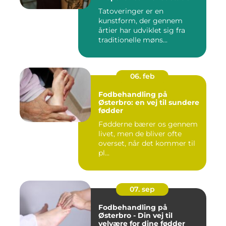
Tatoveringer er en
kunstform, der gennem
årtier har udviklet sig fra
traditionelle møns...
06. feb
Fodbehandling på
Østerbro: en vej til sundere
fødder
Fødderne bærer os gennem
livet, men de bliver ofte
overset, når det kommer til
pl...
07. sep
Fodbehandling på
Østerbro - Din vej til
velvære for dine fødder