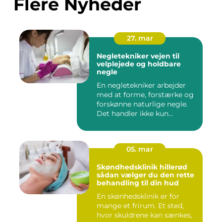
Flere Nyheder
27. mar
Negletekniker vejen til
velplejede og holdbare
negle
En negletekniker arbejder
med at forme, forstærke og
forskønne naturlige negle.
Det handler ikke kun...
05. mar
Skøndhedsklinik hillerød
sådan vælger du den rette
behandling til din hud
En skønhedsklinik er for
mange et frirum. Et sted,
hvor skuldrene kan sænkes,