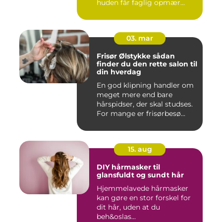
huden får faglig opmær...
03. mar
Frisør Ølstykke sådan
finder du den rette salon til
din hverdag
En god klipning handler om
meget mere end bare
hårspidser, der skal studses.
For mange er frisørbesø...
15. aug
DIY hårmasker til
glansfuldt og sundt hår
Hjemmelavede hårmasker
kan gøre en stor forskel for
dit hår, uden at du
beh&oslas...