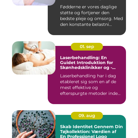
Fødderne er vores daglige
støtte og fortjener den
bedste pleje og omsorg. Med
den konstante belastni...
01. sep
Laserbehandling: En
Guidet Introduktion for
Skønhedsklinikker og -
Saloner
Laserbehandling har i dag
etableret sig som en af de
mest effektive og
efterspurgte metoder inden
fo...
09. aug
Skab Identitet Gennem Din
Tøjkollektion: Værdien af
En Professionel Logo