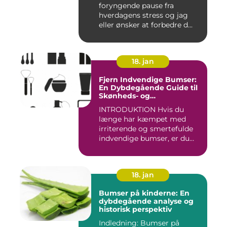
foryngende pause fra
hverdagens stress og jag
eller ønsker at forbedre d...
18. jan
Fjern Indvendige Bumser:
En Dybdegående Guide til
Skønheds- og
Kosmetikforbrugere
INTRODUKTION Hvis du
længe har kæmpet med
irriterende og smertefulde
indvendige bumser, er du
ikke ...
18. jan
Bumser på kinderne: En
dybdegående analyse og
historisk perspektiv
Indledning: Bumser på