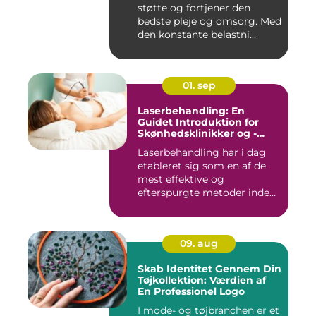
støtte og fortjener den
bedste pleje og omsorg. Med
den konstante belastni...
01. sep
Laserbehandling: En
Guidet Introduktion for
Skønhedsklinikker og -
Saloner
Laserbehandling har i dag
etableret sig som en af de
mest effektive og
efterspurgte metoder inden
fo...
09. aug
Skab Identitet Gennem Din
Tøjkollektion: Værdien af
En Professionel Logo
I mode- og tøjbranchen er et