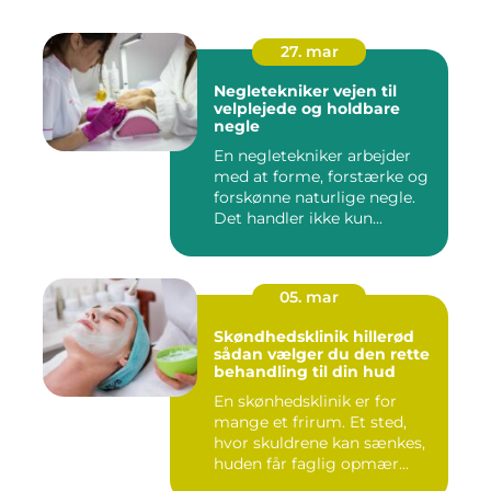
27. mar
Negletekniker vejen til
velplejede og holdbare
negle
En negletekniker arbejder
med at forme, forstærke og
forskønne naturlige negle.
Det handler ikke kun...
05. mar
Skøndhedsklinik hillerød
sådan vælger du den rette
behandling til din hud
En skønhedsklinik er for
mange et frirum. Et sted,
hvor skuldrene kan sænkes,
huden får faglig opmær...