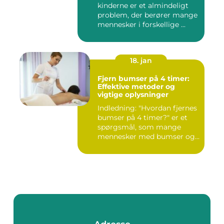
kinderne er et almindeligt
problem, der berører mange
mennesker i forskellige ...
18. jan
Fjern bumser på 4 timer:
Effektive metoder og
vigtige oplysninger
Indledning: "Hvordan fjernes
bumser på 4 timer?" er et
spørgsmål, som mange
mennesker med bumser og...