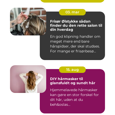
03. mar
Frisør Ølstykke sådan
finder du den rette salon til
din hverdag
En god klipning handler om
meget mere end bare
hårspidser, der skal studses.
For mange er frisørbesø...
15. aug
DIY hårmasker til
glansfuldt og sundt hår
Hjemmelavede hårmasker
kan gøre en stor forskel for
dit hår, uden at du
beh&oslas...