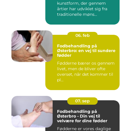
kunstform, der gennem
årtier har udviklet sig fra
traditionelle møns...
06. feb
Fodbehandling på
Østerbro: en vej til sundere
fødder
Fødderne bærer os gennem
livet, men de bliver ofte
overset, når det kommer til
pl...
07. sep
Fodbehandling på
Østerbro - Din vej til
velvære for dine fødder
Fødderne er vores daglige