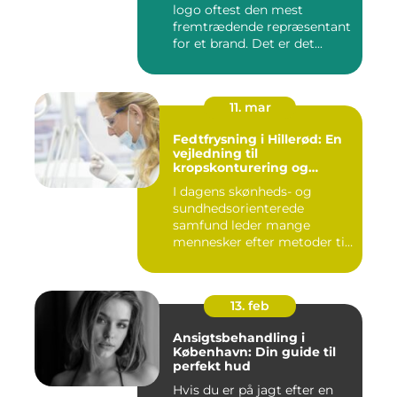
logo oftest den mest
fremtrædende repræsentant
for et brand. Det er det...
11. mar
Fedtfrysning i Hillerød: En
vejledning til
kropskonturering og
fedtreduktion
I dagens skønheds- og
sundhedsorienterede
samfund leder mange
mennesker efter metoder til
effektivt ...
13. feb
Ansigtsbehandling i
København: Din guide til
perfekt hud
Hvis du er på jagt efter en