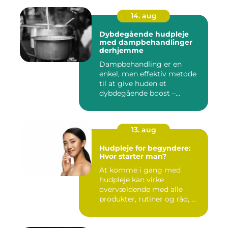
14. aug
Dybdegående hudpleje
med dampbehandlinger
derhjemme
Dampbehandling er en
enkel, men effektiv metode
til at give huden et
dybdegående boost –...
13. aug
Hudpleje for begyndere:
Hvor starter man?
At komme i gang med
hudpleje kan virke
overvældende med alle
produkter, rutiner og råd, ...