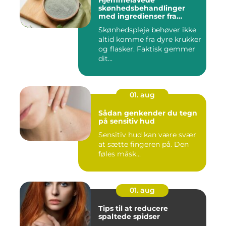
Hjemmelavede
skønhedsbehandlinger
med ingredienser fra
køkkenet
Skønhedspleje behøver ikke
altid komme fra dyre krukker
og flasker. Faktisk gemmer
dit...
01. aug
Sådan genkender du tegn
på sensitiv hud
Sensitiv hud kan være svær
at sætte fingeren på. Den
føles måsk...
01. aug
Tips til at reducere
spaltede spidser