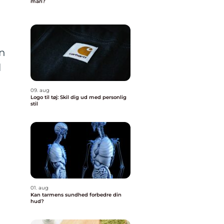
man?
en
l
09. aug
Logo til tøj: Skil dig ud med personlig
stil
01. aug
Kan tarmens sundhed forbedre din
hud?