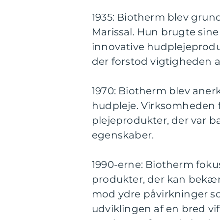
1935: Biotherm blev grund
Marissal. Hun brugte sine 
innovative hudplejeprodu
der forstod vigtigheden a
1970: Biotherm blev aner
hudpleje. Virksomheden f
plejeprodukter, der var 
egenskaber.
1990-erne: Biotherm foku
produkter, der kan bekæm
mod ydre påvirkninger so
udviklingen af en bred vi