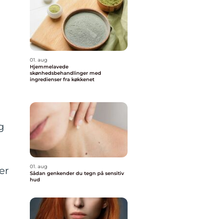
01. aug
Hjemmelavede
skønhedsbehandlinger med
ingredienser fra køkkenet
g
01. aug
er
Sådan genkender du tegn på sensitiv
hud