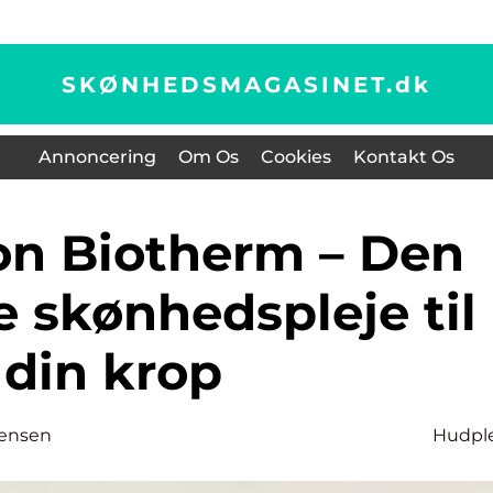
SKØNHEDSMAGASINET.
dk
Annoncering
Om Os
Cookies
Kontakt Os
e skønhedspleje til
din krop
tensen
Hudpl