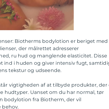
enser: Biotherms bodylotion er beriget med
dienser, der målrettet adresserer
d, ru hud og manglende elasticitet. Disse
 ind i huden og giver intensiv fugt, samtidi
ens tekstur og udseende.
tår vigtigheden af at tilbyde produkter, der 
ige hudtyper. Uanset om du har normal, tør
en bodylotion fra Biotherm, der vil
 behov.