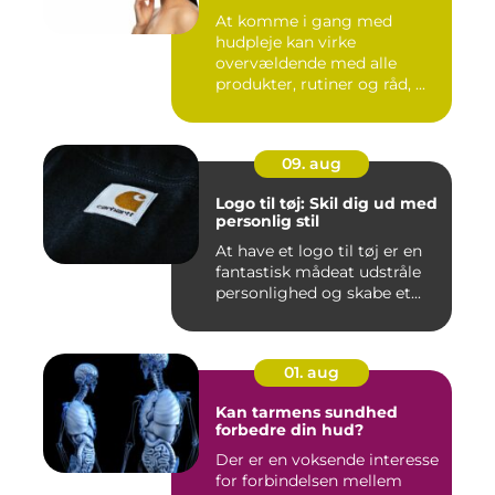
At komme i gang med
hudpleje kan virke
overvældende med alle
produkter, rutiner og råd, ...
09. aug
Logo til tøj: Skil dig ud med
personlig stil
At have et logo til tøj er en
fantastisk mådeat udstråle
personlighed og skabe et...
01. aug
Kan tarmens sundhed
forbedre din hud?
Der er en voksende interesse
for forbindelsen mellem