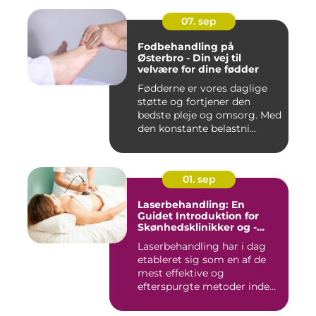
07. sep
Fodbehandling på
Østerbro - Din vej til
velvære for dine fødder
Fødderne er vores daglige
støtte og fortjener den
bedste pleje og omsorg. Med
den konstante belastni...
01. sep
Laserbehandling: En
Guidet Introduktion for
Skønhedsklinikker og -
Saloner
Laserbehandling har i dag
etableret sig som en af de
mest effektive og
efterspurgte metoder inden
fo...