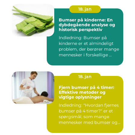
18. jan
Bumser på kinderne: En
dybdegående analyse og
historisk perspektiv
Indledning: Bumser på
kinderne er et almindeligt
problem, der berører mange
mennesker i forskellige ...
18. jan
Fjern bumser på 4 timer:
Effektive metoder og
vigtige oplysninger
Indledning: "Hvordan fjernes
bumser på 4 timer?" er et
spørgsmål, som mange
mennesker med bumser og...