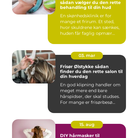
sådan vælger du den rette
behandling til din hud
En skønhedsklinik er for
mange et frirum. Et sted,
hvor skuldrene kan sænkes,
huden får faglig opmær...
03. mar
Frisør Ølstykke sådan
finder du den rette salon til
din hverdag
En god klipning handler om
meget mere end bare
hårspidser, der skal studses.
For mange er frisørbesø...
15. aug
DIY hårmasker til