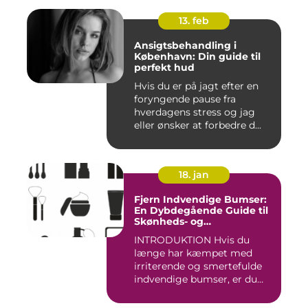
13. feb
Ansigtsbehandling i
København: Din guide til
perfekt hud
Hvis du er på jagt efter en
foryngende pause fra
hverdagens stress og jag
eller ønsker at forbedre d...
18. jan
Fjern Indvendige Bumser:
En Dybdegående Guide til
Skønheds- og
Kosmetikforbrugere
INTRODUKTION Hvis du
længe har kæmpet med
irriterende og smertefulde
indvendige bumser, er du
ikke ...