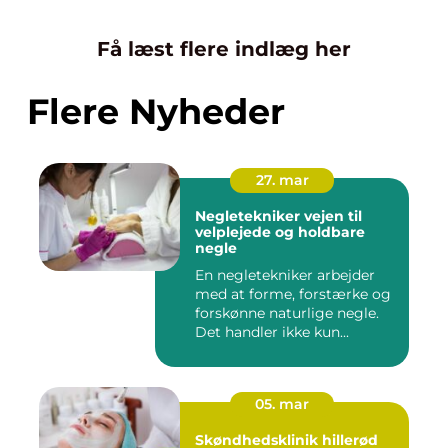
Få læst flere indlæg her
Flere Nyheder
27. mar
Negletekniker vejen til
velplejede og holdbare
negle
En negletekniker arbejder
med at forme, forstærke og
forskønne naturlige negle.
Det handler ikke kun...
05. mar
Skøndhedsklinik hillerød