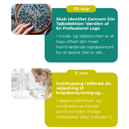
09. aug
Skab Identitet Gennem Din
Tøjkollektion: Værdien af
En Professionel Logo
I mode- og tøjbranchen er et
logo oftest den mest
fremtrædende repræsentant
for et brand. Det er det...
11. mar
Fedtfrysning i Hillerød: En
vejledning til
kropskonturering og
fedtreduktion
I dagens skønheds- og
sundhedsorienterede
samfund leder mange
mennesker efter metoder til
effektivt ...