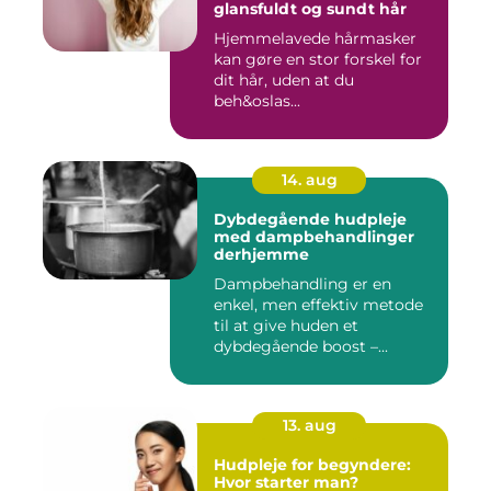
glansfuldt og sundt hår
Hjemmelavede hårmasker
kan gøre en stor forskel for
dit hår, uden at du
beh&oslas...
14. aug
Dybdegående hudpleje
med dampbehandlinger
derhjemme
Dampbehandling er en
enkel, men effektiv metode
til at give huden et
dybdegående boost –...
13. aug
Hudpleje for begyndere:
Hvor starter man?