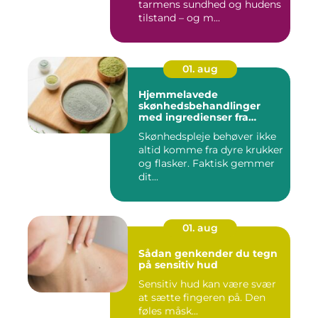
tarmens sundhed og hudens
tilstand – og m...
01. aug
Hjemmelavede
skønhedsbehandlinger
med ingredienser fra
køkkenet
Skønhedspleje behøver ikke
altid komme fra dyre krukker
og flasker. Faktisk gemmer
dit...
01. aug
Sådan genkender du tegn
på sensitiv hud
Sensitiv hud kan være svær
at sætte fingeren på. Den
føles måsk...