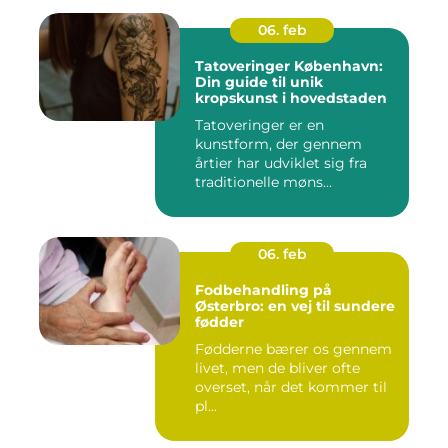
06. feb
Tatoveringer København:
Din guide til unik
kropskunst i hovedstaden
Tatoveringer er en
kunstform, der gennem
årtier har udviklet sig fra
traditionelle møns...
06. feb
Fodbehandling på
Østerbro: en vej til sundere
fødder
Fødderne bærer os gennem
livet, men de bliver ofte
overset, når det kommer til
pl...