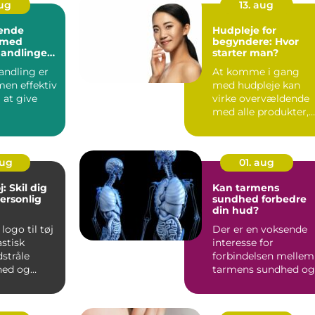
aug
13. aug
ende
Hudpleje for
 med
begyndere: Hvor
andlinger
starter man?
me
ndling er
At komme i gang
men effektiv
med hudpleje kan
 at give
virke overvældende
med alle produkter,
nde boost
rutiner og råd, ...
aug
01. aug
j: Skil dig
Kan tarmens
ersonlig
sundhed forbedre
din hud?
logo til tøj
Der er en voksende
astisk
interesse for
stråle
forbindelsen mellem
hed og
tarmens sundhed og
hudens tilstand – og
m...