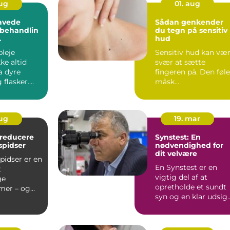
aug
01. aug
avede
Sådan genkender
behandlin
du tegn på sensitiv
hud
ser fra
leje
Sensitiv hud kan væ
ke altid
svær at sætte
 dyre
fingeren på. Den føl
 flasker.
måsk...
mmer dit...
aug
19. mar
t reducere
Synstest: En
spidser
nødvendighed for
dit velvære
pidser er en
En Synstest er en
t
vigtig del af at
ge
opretholde et sundt
mer – og
syn og en klar udsig
 de mest...
på livet. Uanset ...