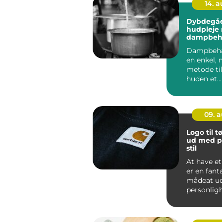
14. 
Dybdegå
hudpleje
dampbeh
derhjem
Dampbeha
en enkel, 
metode til
huden et
dybdegåe
–...
09. 
Logo til tø
ud med p
stil
At have et 
er en fant
mådeat ud
personlig
skabe et...