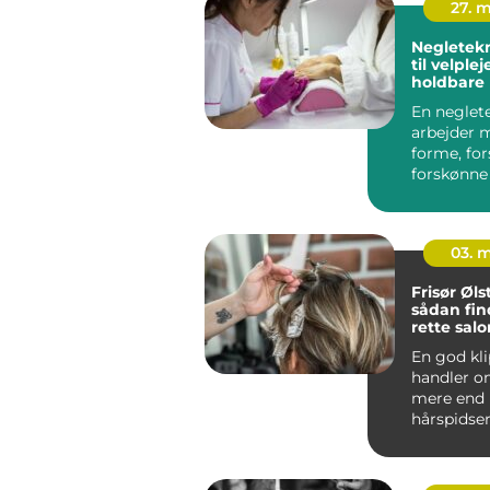
27. 
Negleteknike
til velple
holdbare
En neglet
arbejder 
forme, fo
forskønne
negle. Det
ikke kun...
03. 
Frisør Øl
sådan fin
rette salo
hverdag
En god kl
handler 
mere end 
hårspidser
studses. 
er frisørbe