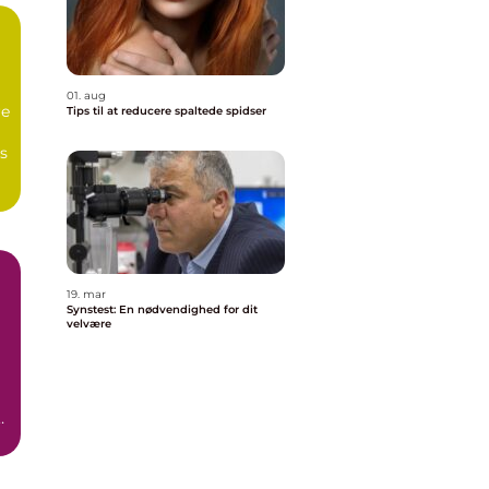
01. aug
re
Tips til at reducere spaltede spidser
es
19. mar
Synstest: En nødvendighed for dit
velvære
t