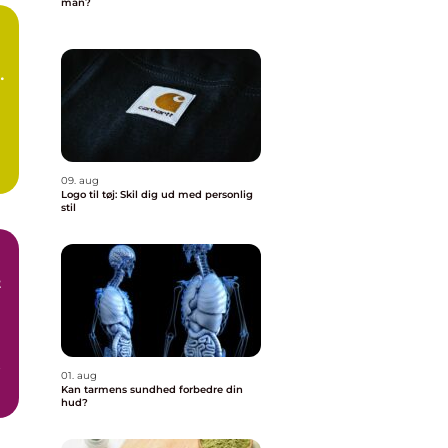
man?
e
09. aug
Logo til tøj: Skil dig ud med personlig
stil
t
t
01. aug
Kan tarmens sundhed forbedre din
hud?