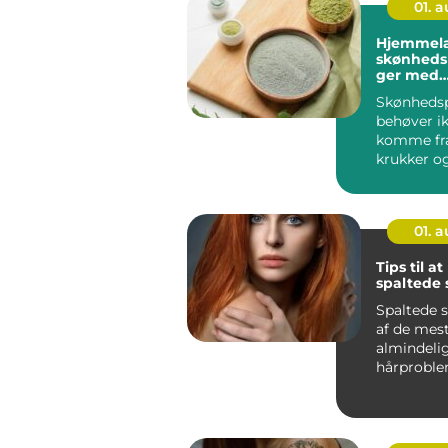
01. 
Hjemmel
skønheds
ger med
ingredien
Skønhedsp
køkkenet
behøver ik
komme fra
krukker og
Faktisk ge
01. 
Tips til a
spaltede 
Spaltede s
af de mes
almindeli
hårproble
også en af