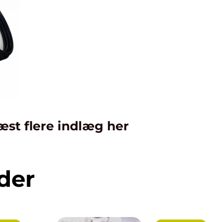
æst flere indlæg her
der