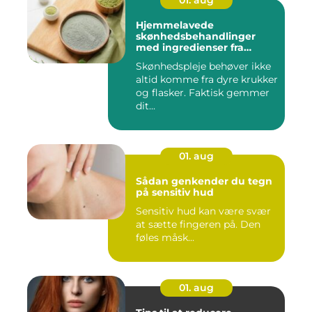
01. aug
Hjemmelavede
skønhedsbehandlinger
med ingredienser fra
køkkenet
Skønhedspleje behøver ikke
altid komme fra dyre krukker
og flasker. Faktisk gemmer
dit...
01. aug
Sådan genkender du tegn
på sensitiv hud
Sensitiv hud kan være svær
at sætte fingeren på. Den
føles måsk...
01. aug