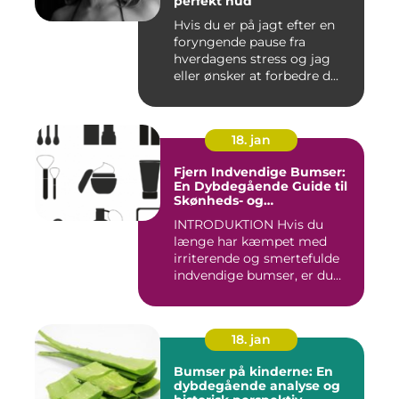
perfekt hud
Hvis du er på jagt efter en
foryngende pause fra
hverdagens stress og jag
eller ønsker at forbedre d...
18. jan
Fjern Indvendige Bumser:
En Dybdegående Guide til
Skønheds- og
Kosmetikforbrugere
INTRODUKTION Hvis du
længe har kæmpet med
irriterende og smertefulde
indvendige bumser, er du
ikke ...
18. jan
Bumser på kinderne: En
dybdegående analyse og