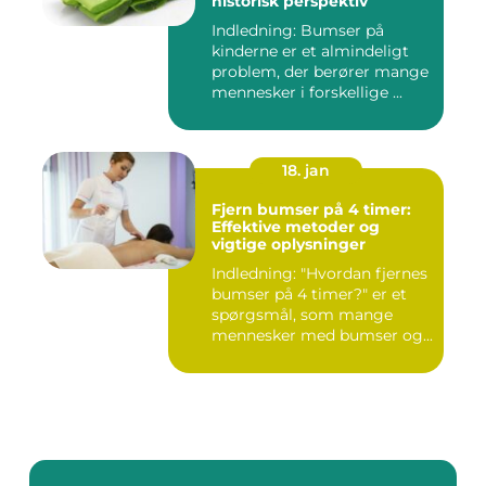
historisk perspektiv
Indledning: Bumser på
kinderne er et almindeligt
problem, der berører mange
mennesker i forskellige ...
18. jan
Fjern bumser på 4 timer:
Effektive metoder og
vigtige oplysninger
Indledning: "Hvordan fjernes
bumser på 4 timer?" er et
spørgsmål, som mange
mennesker med bumser og...