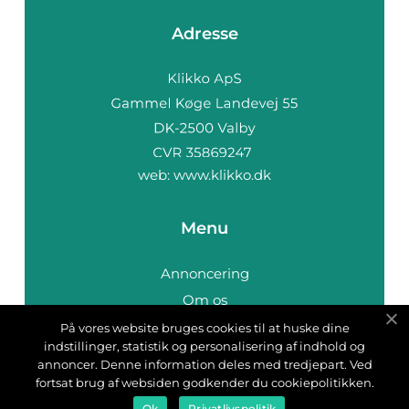
Adresse
web:
www.klikko.dk
Menu
Annoncering
Om os
Cookies
På vores website bruges cookies til at huske dine
indstillinger, statistik og personalisering af indhold og
Kontakt os
annoncer. Denne information deles med tredjepart. Ved
Sitemap
fortsat brug af websiden godkender du cookiepolitikken.
Ok
Privatlivspolitik