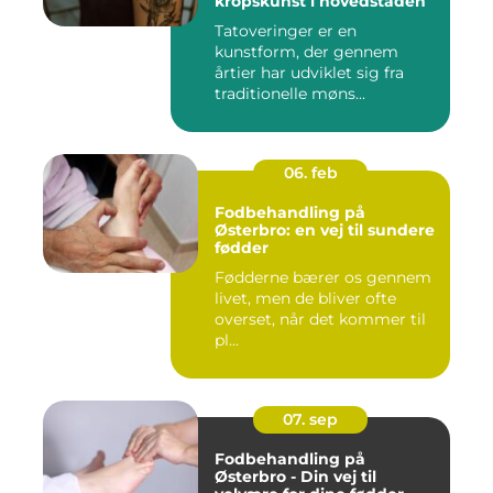
kropskunst i hovedstaden
Tatoveringer er en
kunstform, der gennem
årtier har udviklet sig fra
traditionelle møns...
06. feb
Fodbehandling på
Østerbro: en vej til sundere
fødder
Fødderne bærer os gennem
livet, men de bliver ofte
overset, når det kommer til
pl...
07. sep
Fodbehandling på
Østerbro - Din vej til