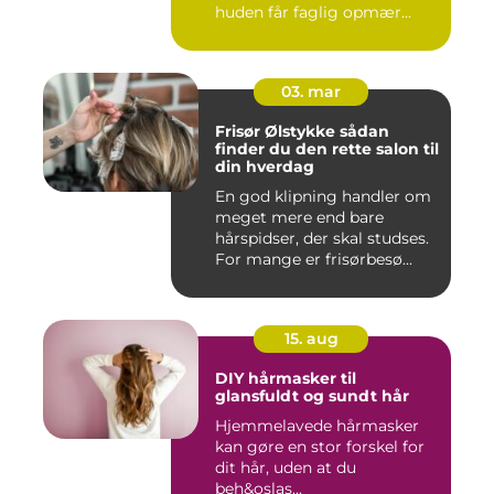
huden får faglig opmær...
03. mar
Frisør Ølstykke sådan
finder du den rette salon til
din hverdag
En god klipning handler om
meget mere end bare
hårspidser, der skal studses.
For mange er frisørbesø...
15. aug
DIY hårmasker til
glansfuldt og sundt hår
Hjemmelavede hårmasker
kan gøre en stor forskel for
dit hår, uden at du
beh&oslas...