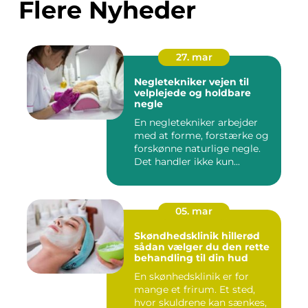
Flere Nyheder
27. mar
Negletekniker vejen til
velplejede og holdbare
negle
En negletekniker arbejder
med at forme, forstærke og
forskønne naturlige negle.
Det handler ikke kun...
05. mar
Skøndhedsklinik hillerød
sådan vælger du den rette
behandling til din hud
En skønhedsklinik er for
mange et frirum. Et sted,
hvor skuldrene kan sænkes,