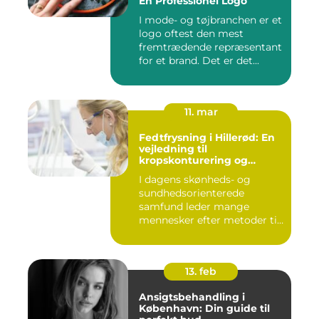
En Professionel Logo
I mode- og tøjbranchen er et
logo oftest den mest
fremtrædende repræsentant
for et brand. Det er det...
11. mar
Fedtfrysning i Hillerød: En
vejledning til
kropskonturering og
fedtreduktion
I dagens skønheds- og
sundhedsorienterede
samfund leder mange
mennesker efter metoder til
effektivt ...
13. feb
Ansigtsbehandling i
København: Din guide til