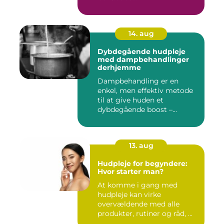
14. aug
Dybdegående hudpleje
med dampbehandlinger
derhjemme
Dampbehandling er en
enkel, men effektiv metode
til at give huden et
dybdegående boost –...
13. aug
Hudpleje for begyndere:
Hvor starter man?
At komme i gang med
hudpleje kan virke
overvældende med alle
produkter, rutiner og råd, ...