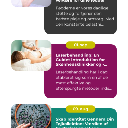
velvære for dine fødder
Fødderne er vores daglige
støtte og fortjener den
bedste pleje og omsorg. Med
den konstante belastni...
01. sep
Laserbehandling: En
Guidet Introduktion for
Skønhedsklinikker og -
Saloner
Laserbehandling har i dag
etableret sig som en af de
mest effektive og
efterspurgte metoder inden
fo...
09. aug
Skab Identitet Gennem Din
Tøjkollektion: Værdien af