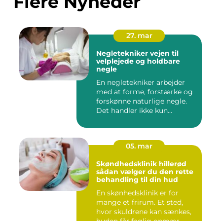
Flere Nyheder
27. mar
Negletekniker vejen til
velplejede og holdbare
negle
En negletekniker arbejder
med at forme, forstærke og
forskønne naturlige negle.
Det handler ikke kun...
05. mar
Skøndhedsklinik hillerød
sådan vælger du den rette
behandling til din hud
En skønhedsklinik er for
mange et frirum. Et sted,
hvor skuldrene kan sænkes,