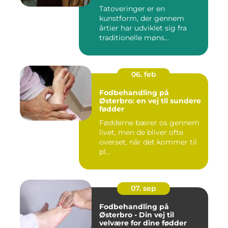
Tatoveringer er en
kunstform, der gennem
årtier har udviklet sig fra
traditionelle møns...
06. feb
Fodbehandling på
Østerbro: en vej til sundere
fødder
Fødderne bærer os gennem
livet, men de bliver ofte
overset, når det kommer til
pl...
07. sep
Fodbehandling på
Østerbro - Din vej til
velvære for dine fødder