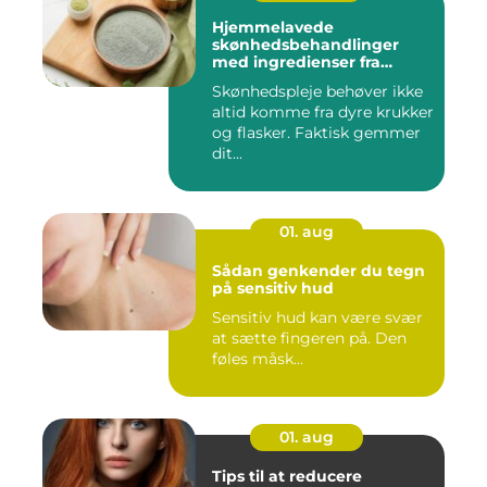
Hjemmelavede
skønhedsbehandlinger
med ingredienser fra
køkkenet
Skønhedspleje behøver ikke
altid komme fra dyre krukker
og flasker. Faktisk gemmer
dit...
01. aug
Sådan genkender du tegn
på sensitiv hud
Sensitiv hud kan være svær
at sætte fingeren på. Den
føles måsk...
01. aug
Tips til at reducere