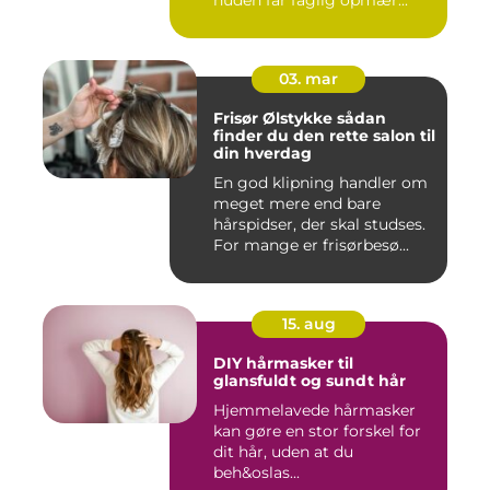
huden får faglig opmær...
03. mar
Frisør Ølstykke sådan
finder du den rette salon til
din hverdag
En god klipning handler om
meget mere end bare
hårspidser, der skal studses.
For mange er frisørbesø...
15. aug
DIY hårmasker til
glansfuldt og sundt hår
Hjemmelavede hårmasker
kan gøre en stor forskel for
dit hår, uden at du
beh&oslas...