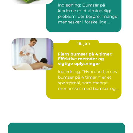
Indledning: Bumser på
kinderne er et almindeligt
problem, der berører mange
mennesker i forskellige ...
18. jan
Fjern bumser på 4 timer:
Effektive metoder og
vigtige oplysninger
Indledning: "Hvordan fjernes
bumser på 4 timer?" er et
spørgsmål, som mange
mennesker med bumser og...