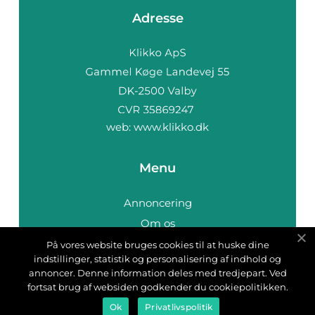
Adresse
web:
www.klikko.dk
Menu
Annoncering
Om os
Cookies
På vores website bruges cookies til at huske dine
indstillinger, statistik og personalisering af indhold og
Kontakt os
annoncer. Denne information deles med tredjepart. Ved
Sitemap
fortsat brug af websiden godkender du cookiepolitikken.
Ok
Privatlivspolitik