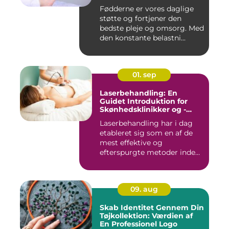
Fødderne er vores daglige
støtte og fortjener den
bedste pleje og omsorg. Med
den konstante belastni...
01. sep
Laserbehandling: En
Guidet Introduktion for
Skønhedsklinikker og -
Saloner
Laserbehandling har i dag
etableret sig som en af de
mest effektive og
efterspurgte metoder inden
fo...
09. aug
Skab Identitet Gennem Din
Tøjkollektion: Værdien af
En Professionel Logo