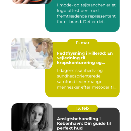
I mode- og tøjbranchen er et
logo oftest den mest
fremtrædende repræsentant
for et brand. Det er det...
11. mar
Fedtfrysning i Hillerød: En
vejledning til
kropskonturering og
fedtreduktion
I dagens skønheds- og
sundhedsorienterede
samfund leder mange
mennesker efter metoder til
effektivt ...
13. feb
Ansigtsbehandling i
København: Din guide til
perfekt hud