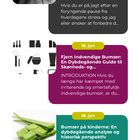
Hvis du er på jagt efter en
foryngende pause fra
hverdagens stress og jag
eller ønsker at forbedre d...
18. jan
Fjern Indvendige Bumser:
En Dybdegående Guide til
Skønheds- og
Kosmetikforbrugere
INTRODUKTION Hvis du
længe har kæmpet med
irriterende og smertefulde
indvendige bumser, er du
ikke ...
18. jan
Bumser på kinderne: En
dybdegående analyse og
historisk perspektiv