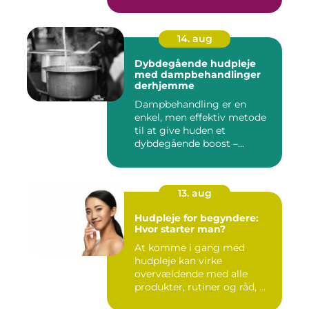
14. aug
Dybdegående hudpleje
med dampbehandlinger
derhjemme
Dampbehandling er en
enkel, men effektiv metode
til at give huden et
dybdegående boost –...
13. aug
Hudpleje for begyndere:
Hvor starter man?
At komme i gang med
hudpleje kan virke
overvældende med alle
produkter, rutiner og råd, ...