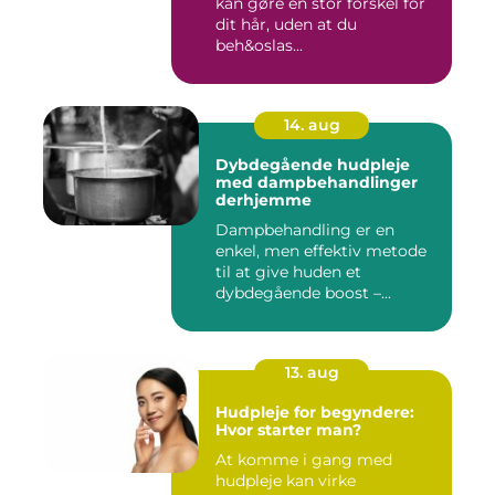
kan gøre en stor forskel for
dit hår, uden at du
beh&oslas...
14. aug
Dybdegående hudpleje
med dampbehandlinger
derhjemme
Dampbehandling er en
enkel, men effektiv metode
til at give huden et
dybdegående boost –...
13. aug
Hudpleje for begyndere:
Hvor starter man?
At komme i gang med
hudpleje kan virke