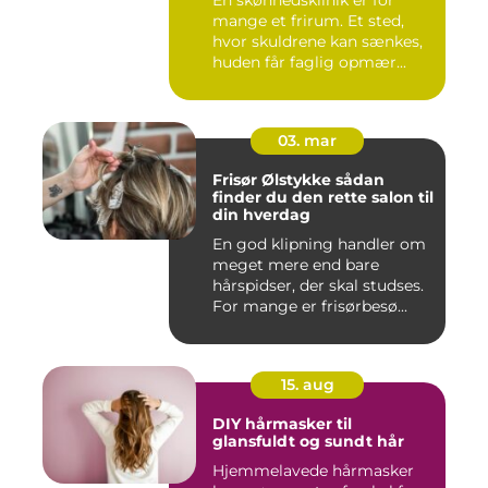
En skønhedsklinik er for
mange et frirum. Et sted,
hvor skuldrene kan sænkes,
huden får faglig opmær...
03. mar
Frisør Ølstykke sådan
finder du den rette salon til
din hverdag
En god klipning handler om
meget mere end bare
hårspidser, der skal studses.
For mange er frisørbesø...
15. aug
DIY hårmasker til
glansfuldt og sundt hår
Hjemmelavede hårmasker