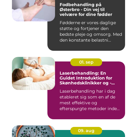
Fodbehandling på
Østerbro - Din vej til
velvære for dine fødder
Fødderne er vores daglige
støtte og fortjener den
bedste pleje og omsorg. Med
den konstante belastni...
01. sep
Laserbehandling: En
Guidet Introduktion for
Skønhedsklinikker og -
Saloner
Laserbehandling har i dag
etableret sig som en af de
mest effektive og
efterspurgte metoder inden
fo...
09. aug