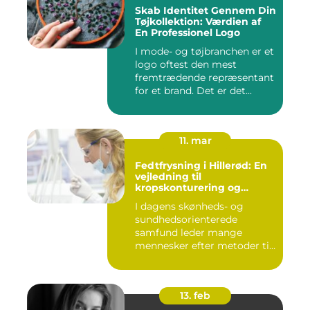
Skab Identitet Gennem Din
Tøjkollektion: Værdien af
En Professionel Logo
I mode- og tøjbranchen er et
logo oftest den mest
fremtrædende repræsentant
for et brand. Det er det...
11. mar
Fedtfrysning i Hillerød: En
vejledning til
kropskonturering og
fedtreduktion
I dagens skønheds- og
sundhedsorienterede
samfund leder mange
mennesker efter metoder til
effektivt ...
13. feb