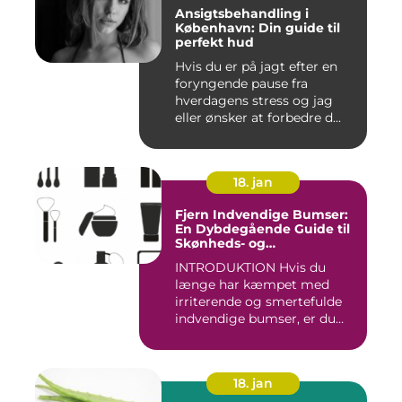
Ansigtsbehandling i
København: Din guide til
perfekt hud
Hvis du er på jagt efter en
foryngende pause fra
hverdagens stress og jag
eller ønsker at forbedre d...
18. jan
Fjern Indvendige Bumser:
En Dybdegående Guide til
Skønheds- og
Kosmetikforbrugere
INTRODUKTION Hvis du
længe har kæmpet med
irriterende og smertefulde
indvendige bumser, er du
ikke ...
18. jan