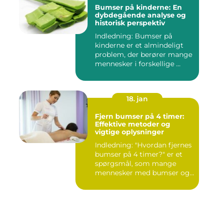
Bumser på kinderne: En
dybdegående analyse og
historisk perspektiv
Indledning: Bumser på
kinderne er et almindeligt
problem, der berører mange
mennesker i forskellige ...
18. jan
Fjern bumser på 4 timer:
Effektive metoder og
vigtige oplysninger
Indledning: "Hvordan fjernes
bumser på 4 timer?" er et
spørgsmål, som mange
mennesker med bumser og...