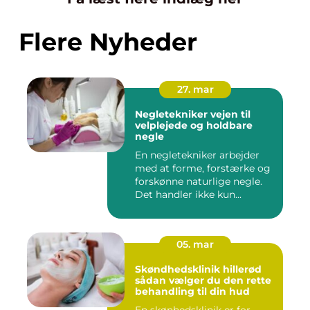
Flere Nyheder
27. mar
Negletekniker vejen til
velplejede og holdbare
negle
En negletekniker arbejder
med at forme, forstærke og
forskønne naturlige negle.
Det handler ikke kun...
05. mar
Skøndhedsklinik hillerød
sådan vælger du den rette
behandling til din hud