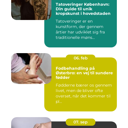
Tatoveringer København:
Din guide til unik
kropskunst i hovedstaden
Tatoveringer er en
kunstform, der gennem
årtier har udviklet sig fra
traditionelle møns...
06. feb
Fodbehandling på
Østerbro: en vej til sundere
fødder
Fødderne bærer os gennem
livet, men de bliver ofte
overset, når det kommer til
pl...
07. sep