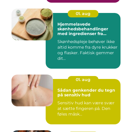
01. aug
Hjemmelavede
skønhedsbehandlinger
med ingredienser fra
køkkenet
Skønhedspleje behøver ikke
altid komme fra dyre krukker
og flasker. Faktisk gemmer
dit...
01. aug
Sådan genkender du tegn
på sensitiv hud
Sensitiv hud kan være svær
at sætte fingeren på. Den
føles måsk...