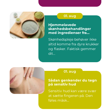
01. aug
Hjemmelavede
skønhedsbehandlinger
med ingredienser fra
køkkenet
Skønhedspleje behøver ikke
altid komme fra dyre krukker
og flasker. Faktisk gemmer
dit...
01. aug
Sådan genkender du tegn
på sensitiv hud
Sensitiv hud kan være svær
at sætte fingeren på. Den
føles måsk...