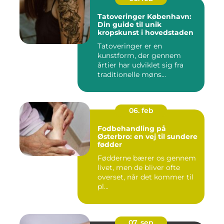
Tatoveringer København:
Din guide til unik
kropskunst i hovedstaden
Tatoveringer er en
kunstform, der gennem
årtier har udviklet sig fra
traditionelle møns...
06. feb
Fodbehandling på
Østerbro: en vej til sundere
fødder
Fødderne bærer os gennem
livet, men de bliver ofte
overset, når det kommer til
pl...
07. sep