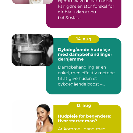
Hjemmelavede hårmasker
kan gøre en stor forskel for
dit hår, uden at du
beh&oslas...
14. aug
Dybdegående hudpleje
med dampbehandlinger
derhjemme
Dampbehandling er en
enkel, men effektiv metode
til at give huden et
dybdegående boost –...
13. aug
Hudpleje for begyndere:
Hvor starter man?
At komme i gang med