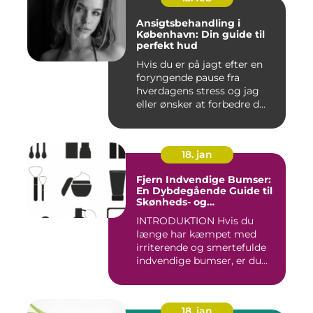
Ansigtsbehandling i
København: Din guide til
perfekt hud
Hvis du er på jagt efter en
foryngende pause fra
hverdagens stress og jag
eller ønsker at forbedre d...
18. jan
Fjern Indvendige Bumser:
En Dybdegående Guide til
Skønheds- og
Kosmetikforbrugere
INTRODUKTION Hvis du
længe har kæmpet med
irriterende og smertefulde
indvendige bumser, er du
ikke ...
18. jan