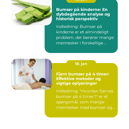
Bumser på kinderne: En
dybdegående analyse og
historisk perspektiv
Indledning: Bumser på
kinderne er et almindeligt
problem, der berører mange
mennesker i forskellige ...
18. jan
Fjern bumser på 4 timer:
Effektive metoder og
vigtige oplysninger
Indledning: "Hvordan fjernes
bumser på 4 timer?" er et
spørgsmål, som mange
mennesker med bumser og...