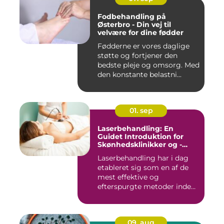
Fodbehandling på
Østerbro - Din vej til
velvære for dine fødder
Fødderne er vores daglige
støtte og fortjener den
bedste pleje og omsorg. Med
den konstante belastni...
01. sep
Laserbehandling: En
Guidet Introduktion for
Skønhedsklinikker og -
Saloner
Laserbehandling har i dag
etableret sig som en af de
mest effektive og
efterspurgte metoder inden
fo...
09. aug