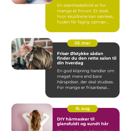
En skønhedsklinik er for
mange et frirum. Et sted,
hvor skuldrene kan sænkes,
huden får faglig opmær...
03. mar
Frisør Ølstykke sådan
finder du den rette salon til
din hverdag
En god klipning handler om
meget mere end bare
hårspidser, der skal studses.
For mange er frisørbesø...
15. aug
DIY hårmasker til
glansfuldt og sundt hår