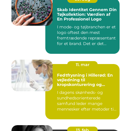
Skab Identitet Gennem Din
Tøjkollektion: Værdien af
En Professionel Logo
I mode- og tøjbranchen er et
logo oftest den mest
fremtrædende repræsentant
for et brand. Det er det...
11. mar
Fedtfrysning i Hillerød: En
vejledning til
kropskonturering og
fedtreduktion
I dagens skønheds- og
sundhedsorienterede
samfund leder mange
mennesker efter metoder til
effektivt ...
13. feb