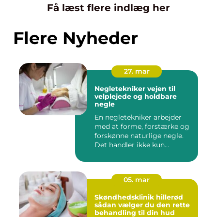
Få læst flere indlæg her
Flere Nyheder
27. mar
Negletekniker vejen til
velplejede og holdbare
negle
En negletekniker arbejder
med at forme, forstærke og
forskønne naturlige negle.
Det handler ikke kun...
05. mar
Skøndhedsklinik hillerød
sådan vælger du den rette
behandling til din hud