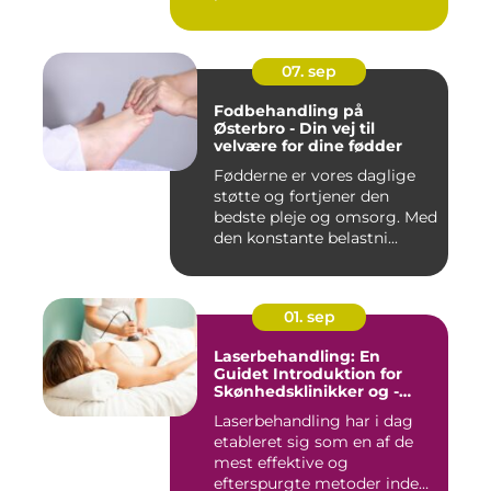
07. sep
Fodbehandling på
Østerbro - Din vej til
velvære for dine fødder
Fødderne er vores daglige
støtte og fortjener den
bedste pleje og omsorg. Med
den konstante belastni...
01. sep
Laserbehandling: En
Guidet Introduktion for
Skønhedsklinikker og -
Saloner
Laserbehandling har i dag
etableret sig som en af de
mest effektive og
efterspurgte metoder inden