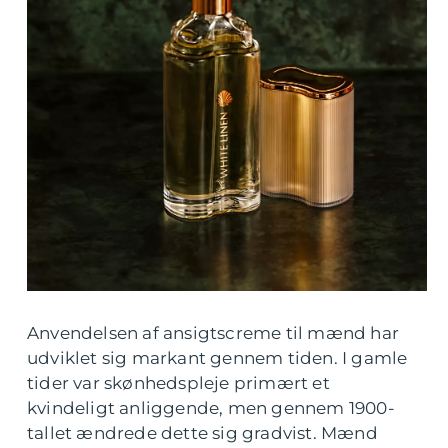
Anvendelsen af ansigtscreme til mænd har
udviklet sig markant gennem tiden. I gamle
tider var skønhedspleje primært et
kvindeligt anliggende, men gennem 1900-
tallet ændrede dette sig gradvist. Mænd