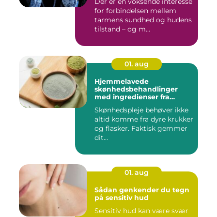
Der er en voksende interesse
for forbindelsen mellem
tarmens sundhed og hudens
tilstand – og m...
01. aug
Hjemmelavede
skønhedsbehandlinger
med ingredienser fra
køkkenet
Skønhedspleje behøver ikke
altid komme fra dyre krukker
og flasker. Faktisk gemmer
dit...
01. aug
Sådan genkender du tegn
på sensitiv hud
Sensitiv hud kan være svær