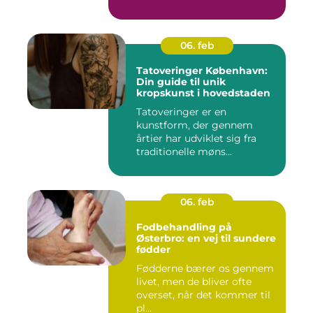
06. feb
Tatoveringer København:
Din guide til unik
kropskunst i hovedstaden
Tatoveringer er en
kunstform, der gennem
årtier har udviklet sig fra
traditionelle møns...
06. feb
Fodbehandling på
Østerbro: en vej til sundere
fødder
Fødderne bærer os gennem
livet, men de bliver ofte
overset, når det kommer til
pl...