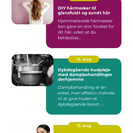
DIY hårmasker til
glansfuldt og sundt hår
Hjemmelavede hårmasker
kan gøre en stor forskel for
dit hår, uden at du
beh&oslas...
14. aug
Dybdegående hudpleje
med dampbehandlinger
derhjemme
Dampbehandling er en
enkel, men effektiv metode
til at give huden et
dybdegående boost –...
13. aug