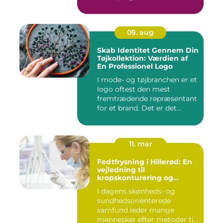
fo...
09. aug
Skab Identitet Gennem Din
Tøjkollektion: Værdien af
En Professionel Logo
I mode- og tøjbranchen er et
logo oftest den mest
fremtrædende repræsentant
for et brand. Det er det...
11. mar
Fedtfrysning i Hillerød: En
vejledning til
kropskonturering og
fedtreduktion
I dagens skønheds- og
sundhedsorienterede
samfund leder mange
mennesker efter metoder til