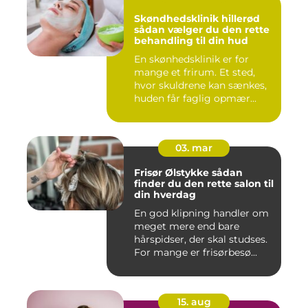
Skøndhedsklinik hillerød
sådan vælger du den rette
behandling til din hud
En skønhedsklinik er for
mange et frirum. Et sted,
hvor skuldrene kan sænkes,
huden får faglig opmær...
03. mar
Frisør Ølstykke sådan
finder du den rette salon til
din hverdag
En god klipning handler om
meget mere end bare
hårspidser, der skal studses.
For mange er frisørbesø...
15. aug