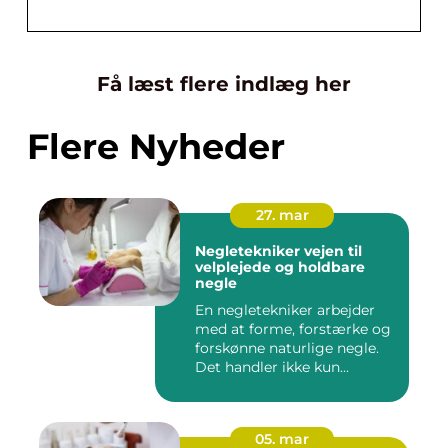
Få læst flere indlæg her
Flere Nyheder
27. mar
Negletekniker vejen til
velplejede og holdbare
negle
En negletekniker arbejder
med at forme, forstærke og
forskønne naturlige negle.
Det handler ikke kun...
05. mar