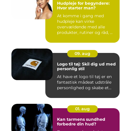
Hudpleje for begyndere:
Hvor starter man?
At komme i gang med
hudpleje kan virke
overvældende med alle
produkter, rutiner og råd, ...
09. aug
Logo til tøj: Skil dig ud med
personlig stil
At have et logo til tøj er en
fantastisk mådeat udstråle
personlighed og skabe et...
01. aug
Kan tarmens sundhed
forbedre din hud?