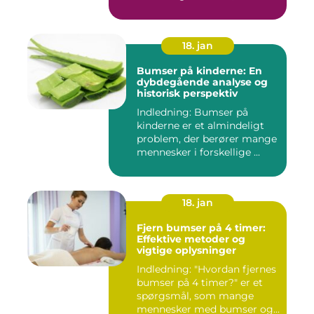
ikke ...
18. jan
Bumser på kinderne: En
dybdegående analyse og
historisk perspektiv
Indledning: Bumser på
kinderne er et almindeligt
problem, der berører mange
mennesker i forskellige ...
18. jan
Fjern bumser på 4 timer:
Effektive metoder og
vigtige oplysninger
Indledning: "Hvordan fjernes
bumser på 4 timer?" er et
spørgsmål, som mange
mennesker med bumser og...