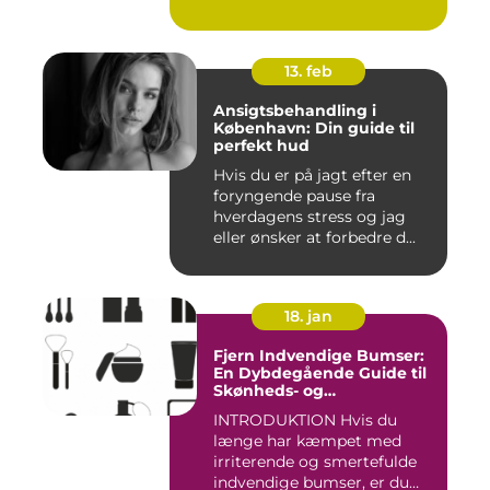
effektivt ...
13. feb
Ansigtsbehandling i
København: Din guide til
perfekt hud
Hvis du er på jagt efter en
foryngende pause fra
hverdagens stress og jag
eller ønsker at forbedre d...
18. jan
Fjern Indvendige Bumser:
En Dybdegående Guide til
Skønheds- og
Kosmetikforbrugere
INTRODUKTION Hvis du
længe har kæmpet med
irriterende og smertefulde
indvendige bumser, er du