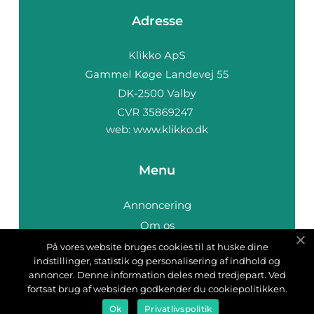
Adresse
web:
www.klikko.dk
Menu
Annoncering
Om os
Cookies
På vores website bruges cookies til at huske dine
indstillinger, statistik og personalisering af indhold og
Kontakt os
annoncer. Denne information deles med tredjepart. Ved
Sitemap
fortsat brug af websiden godkender du cookiepolitikken.
Ok
Privatlivspolitik