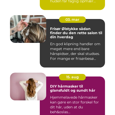
huden får faglig opmær...
03. mar
Frisør Ølstykke sådan
finder du den rette salon til
din hverdag
En god klipning handler om
meget mere end bare
hårspidser, der skal studses.
For mange er frisørbesø...
15. aug
DIY hårmasker til
glansfuldt og sundt hår
Hjemmelavede hårmasker
kan gøre en stor forskel for
dit hår, uden at du
beh&oslas...