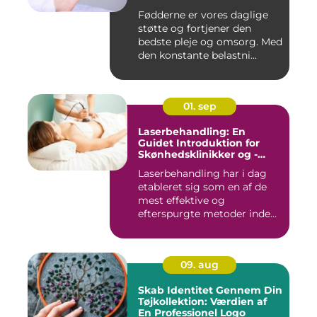
Fødderne er vores daglige
støtte og fortjener den
bedste pleje og omsorg. Med
den konstante belastni...
01. sep
Laserbehandling: En
Guidet Introduktion for
Skønhedsklinikker og -
Saloner
Laserbehandling har i dag
etableret sig som en af de
mest effektive og
efterspurgte metoder inden
fo...
09. aug
Skab Identitet Gennem Din
Tøjkollektion: Værdien af
En Professionel Logo