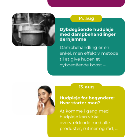
14. aug
Dybdegående hudpleje
med dampbehandlinger
derhjemme
Dampbehandling er en
enkel, men effektiv metode
til at give huden et
dybdegående boost –...
13. aug
Hudpleje for begyndere:
Hvor starter man?
At komme i gang med
hudpleje kan virke
overvældende med alle
produkter, rutiner og råd, ...