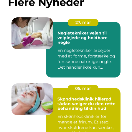
Flere Nyheder
27. mar
Negletekniker vejen til
velplejede og holdbare
negle
En negletekniker arbejder
med at forme, forstærke og
forskønne naturlige negle.
Det handler ikke kun...
05. mar
Skøndhedsklinik hillerød
sådan vælger du den rette
behandling til din hud
En skønhedsklinik er for
mange et frirum. Et sted,
hvor skuldrene kan sænkes,