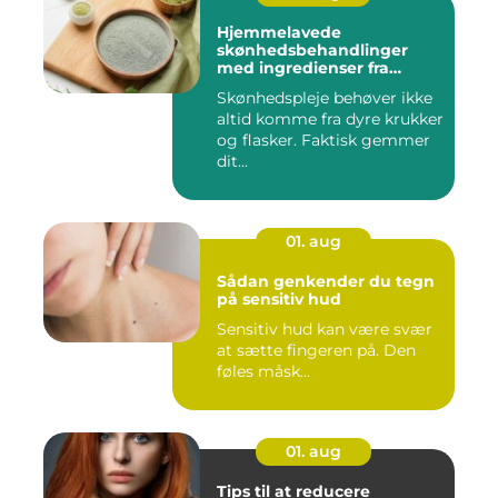
Hjemmelavede
skønhedsbehandlinger
med ingredienser fra
køkkenet
Skønhedspleje behøver ikke
altid komme fra dyre krukker
og flasker. Faktisk gemmer
dit...
01. aug
Sådan genkender du tegn
på sensitiv hud
Sensitiv hud kan være svær
at sætte fingeren på. Den
føles måsk...
01. aug
Tips til at reducere