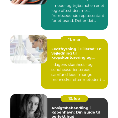
I mode- og tøjbranchen er et
logo oftest den mest
fremtrædende repræsentant
for et brand. Det er det...
11. mar
Fedtfrysning i Hillerød: En
vejledning til
kropskonturering og
fedtreduktion
I dagens skønheds- og
sundhedsorienterede
samfund leder mange
mennesker efter metoder til
effektivt ...
13. feb
Ansigtsbehandling i
København: Din guide til
perfekt hud