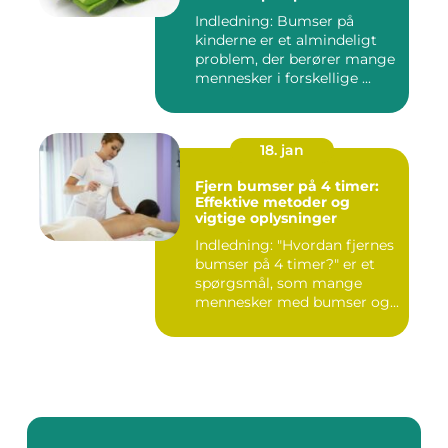
Indledning: Bumser på
kinderne er et almindeligt
problem, der berører mange
mennesker i forskellige ...
18. jan
Fjern bumser på 4 timer:
Effektive metoder og
vigtige oplysninger
Indledning: "Hvordan fjernes
bumser på 4 timer?" er et
spørgsmål, som mange
mennesker med bumser og...