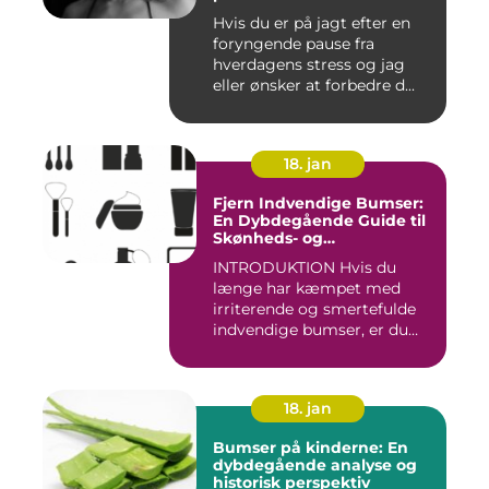
Hvis du er på jagt efter en
foryngende pause fra
hverdagens stress og jag
eller ønsker at forbedre d...
18. jan
Fjern Indvendige Bumser:
En Dybdegående Guide til
Skønheds- og
Kosmetikforbrugere
INTRODUKTION Hvis du
længe har kæmpet med
irriterende og smertefulde
indvendige bumser, er du
ikke ...
18. jan
Bumser på kinderne: En
dybdegående analyse og
historisk perspektiv