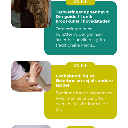
06. feb
Tatoveringer København:
Din guide til unik
kropskunst i hovedstaden
Tatoveringer er en
kunstform, der gennem
årtier har udviklet sig fra
traditionelle møns...
06. feb
Fodbehandling på
Østerbro: en vej til sundere
fødder
Fødderne bærer os gennem
livet, men de bliver ofte
overset, når det kommer til
pl...