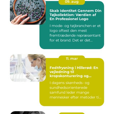
09. aug
Skab Identitet Gennem Din
Tøjkollektion: Værdien af
En Professionel Logo
I mode- og tøjbranchen er et
logo oftest den mest
fremtrædende repræsentant
for et brand. Det er det...
11. mar
Fedtfrysning i Hillerød: En
vejledning til
kropskonturering og
fedtreduktion
I dagens skønheds- og
sundhedsorienterede
samfund leder mange
mennesker efter metoder til
effektivt ...