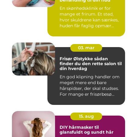
En skønhedsklinik er for
mange et frirum. Et sted,
hvor skuldrene kan sænkes,
huden får faglig opmær...
03. mar
Frisør Ølstykke sådan
finder du den rette salon til
din hverdag
En god klipning handler om
meget mere end bare
hårspidser, der skal studses.
For mange er frisørbesø...
15. aug
DIY hårmasker til
glansfuldt og sundt hår