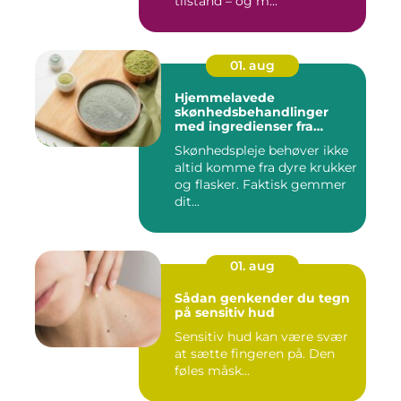
tilstand – og m...
01. aug
Hjemmelavede
skønhedsbehandlinger
med ingredienser fra
køkkenet
Skønhedspleje behøver ikke
altid komme fra dyre krukker
og flasker. Faktisk gemmer
dit...
01. aug
Sådan genkender du tegn
på sensitiv hud
Sensitiv hud kan være svær
at sætte fingeren på. Den
føles måsk...