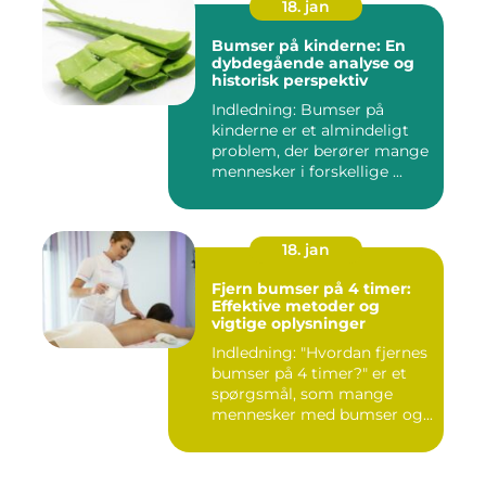
18. jan
Bumser på kinderne: En
dybdegående analyse og
historisk perspektiv
Indledning: Bumser på
kinderne er et almindeligt
problem, der berører mange
mennesker i forskellige ...
18. jan
Fjern bumser på 4 timer:
Effektive metoder og
vigtige oplysninger
Indledning: "Hvordan fjernes
bumser på 4 timer?" er et
spørgsmål, som mange
mennesker med bumser og...