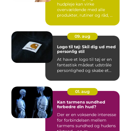
hudpleje kan virke
overvældende med alle
produkter, rutiner og råd, ...
09. aug
Logo til tøj: Skil dig ud med
personlig stil
At have et logo til tøj er en
fantastisk mådeat udstråle
personlighed og skabe et...
01. aug
Kan tarmens sundhed
forbedre din hud?
Der er en voksende interesse
for forbindelsen mellem
tarmens sundhed og hudens