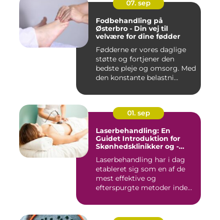
07. sep
Fodbehandling på
Østerbro - Din vej til
velvære for dine fødder
Fødderne er vores daglige
støtte og fortjener den
bedste pleje og omsorg. Med
den konstante belastni...
01. sep
Laserbehandling: En
Guidet Introduktion for
Skønhedsklinikker og -
Saloner
Laserbehandling har i dag
etableret sig som en af de
mest effektive og
efterspurgte metoder inden
fo...