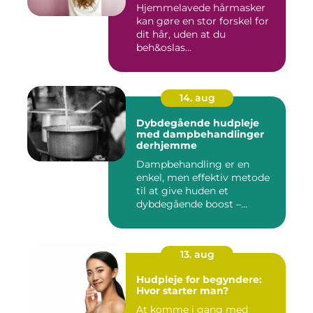
Hjemmelavede hårmasker
kan gøre en stor forskel for
dit hår, uden at du
beh&oslas...
14. aug
Dybdegående hudpleje
med dampbehandlinger
derhjemme
Dampbehandling er en
enkel, men effektiv metode
til at give huden et
dybdegående boost –...
13. aug
Hudpleje for begyndere:
Hvor starter man?
At komme i gang med