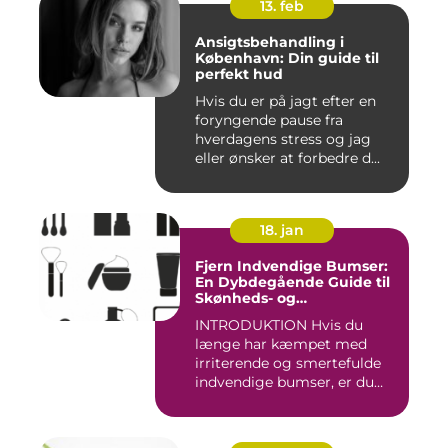
13. feb
Ansigtsbehandling i
København: Din guide til
perfekt hud
Hvis du er på jagt efter en
foryngende pause fra
hverdagens stress og jag
eller ønsker at forbedre d...
18. jan
Fjern Indvendige Bumser:
En Dybdegående Guide til
Skønheds- og
Kosmetikforbrugere
INTRODUKTION Hvis du
længe har kæmpet med
irriterende og smertefulde
indvendige bumser, er du
ikke ...