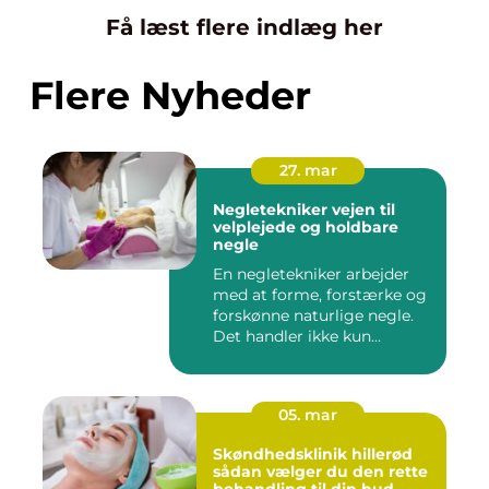
Få læst flere indlæg her
Flere Nyheder
27. mar
Negletekniker vejen til
velplejede og holdbare
negle
En negletekniker arbejder
med at forme, forstærke og
forskønne naturlige negle.
Det handler ikke kun...
05. mar
Skøndhedsklinik hillerød
sådan vælger du den rette
behandling til din hud