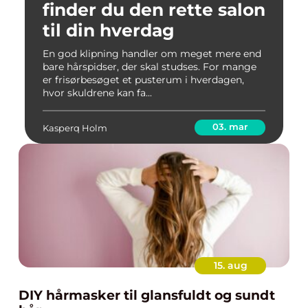
finder du den rette salon
til din hverdag
En god klipning handler om meget mere end
bare hårspidser, der skal studses. For mange
er frisørbesøget et pusterum i hverdagen,
hvor skuldrene kan fa...
03. mar
Kasperq Holm
15. aug
DIY hårmasker til glansfuldt og sundt