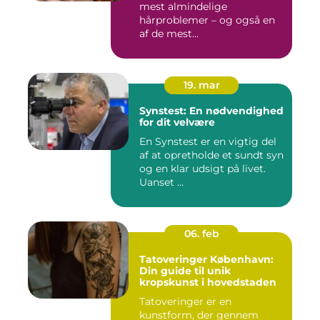
mest almindelige
hårproblemer – og også en
af de mest...
19. mar
Synstest: En nødvendighed
for dit velvære
En Synstest er en vigtig del
af at opretholde et sundt syn
og en klar udsigt på livet.
Uanset ...
06. feb
Tatoveringer København:
Din guide til unik
kropskunst i hovedstaden
Tatoveringer er en
kunstform, der gennem