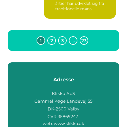
årtier har udviklet sig fra
traditionelle møns...
1
2
3
…
23
Adresse
web:
www.klikko.dk