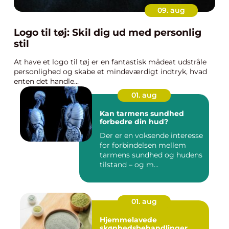
09. aug
Logo til tøj: Skil dig ud med personlig
stil
At have et logo til tøj er en fantastisk mådeat udstråle
personlighed og skabe et mindeværdigt indtryk, hvad
enten det handle...
01. aug
Kan tarmens sundhed
forbedre din hud?
Der er en voksende interesse
for forbindelsen mellem
tarmens sundhed og hudens
tilstand – og m...
01. aug
Hjemmelavede
skønhedsbehandlinger