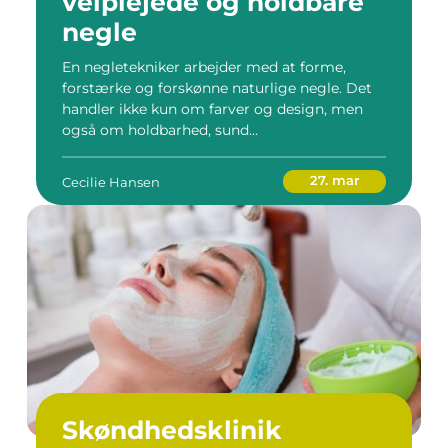
velplejede og holdbare
negle
En negletekniker arbejder med at forme,
forstærke og forskønne naturlige negle. Det
handler ikke kun om farver og design, men
også om holdbarhed, sund...
27. mar
Cecilie Hansen
Skøndhedsklinik