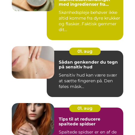
med ingredienser fra
køkkenet
Skønhedspleje behøver ikke
altid komme fra dyre krukker
og flasker. Faktisk gemmer
dit...
01. aug
Sådan genkender du tegn
på sensitiv hud
Sensitiv hud kan være svær
at sætte fingeren på. Den
føles måsk...
01. aug
Tips til at reducere
spaltede spidser
Spaltede spidser er en af de