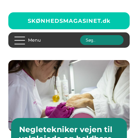
SKØNHEDSMAGASINET.
dk
Menu
Negletekniker vejen til