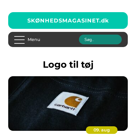
SKØNHEDSMAGASINET.
dk
Menu
logo til tøj
09. aug