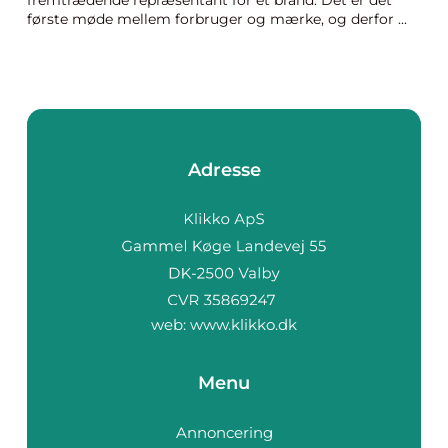
fremtrædende repræsentant for et brand. Det er det
første møde mellem forbruger og mærke, og derfor ...
Adresse
web:
www.klikko.dk
Menu
Annoncering