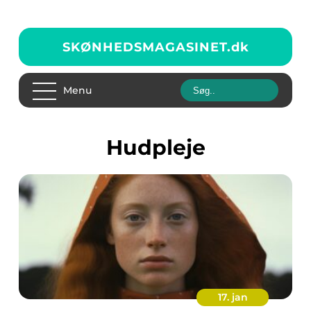
SKØNHEDSMAGASINET.
dk
Menu
Hudpleje
17. jan